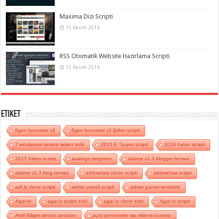
Maxima Dizi Scripti
15 Kasım 2016
RSS Otomatik Website Hazırlama Scripti
15 Kasım 2016
Etiket
6gen kurumsal v3
6gen kurumsal v3 Şirket scripti
7 wordpress teması warez indir
2015 E Ticaret scripti
2016 haber scripti
2017 haber scripti
aaalogo programı
adamz v1.3 blogger teması
adamz v1.3 blog teması
addmefast clone scripti
addmefast scripti
adf.ly clone scripti
admin paneli scripti
admin paneli template
Agar-io
agar.io scripti indir
agar io clone indir
Agar io scripti
Aktif Bilişim whmcs temaları
açılır pencereler wp eklenti ücretsiz