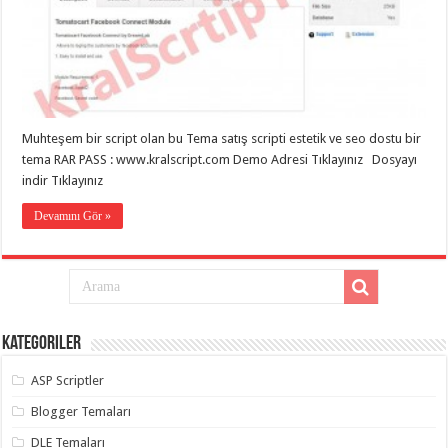
eve
taşımacılık
,
gaziantep
evden
eve
taşımacılık
,
gaziantep
evden
eve
Muhteşem bir script olan bu Tema satış scripti estetik ve seo dostu bir
taşımacılık
,
gaziantep
tema RAR PASS : www.kralscript.com Demo Adresi Tıklayınız Dosyayı
evden
indir Tıklayınız
eve
taşımacılık
,
gaziantep
Devamını Gör »
evden
eve
taşımacılık
,
evden
eve
taşımacılık
,
gaziantep
asansörlü
Kategoriler
taşıma
,
gaziantep
evden
ASP Scriptler
eve
taşımacılık
,
Blogger Temaları
gaziantep
organizasyon
,
DLE Temaları