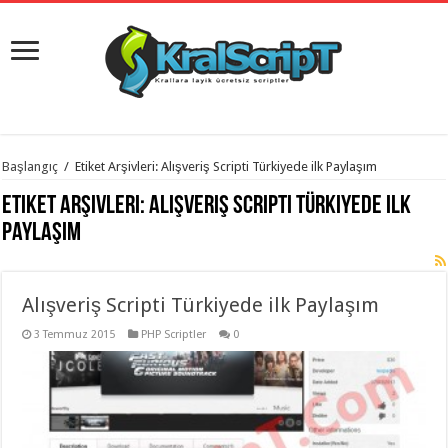
istanbul
Başlangıç
/
Etiket Arşivleri: Alışveriş Scripti Türkiyede ilk Paylaşım
organizasyon
evden
Etiket Arşivleri:
Alışveriş Scripti Türkiyede ilk
eve
taşımacılık
,
Paylaşım
gaziantep
organizasyon
,
gaziantep
evden
Alışveriş Scripti Türkiyede ilk Paylaşım
eve
taşımacılık
,
evden
3 Temmuz 2015
PHP Scriptler
0
eve
taşımacılık
,
gaziantep
evden
eve
taşımacılık
,
evden