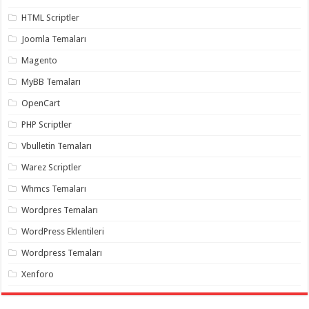
gaziantep
organizasyon
,
HTML Scriptler
gaziantep
organizasyon
,
Joomla Temaları
gaziantep
organizasyon
,
Magento
gaziantep
organizasyon
,
MyBB Temaları
gaziantep
organizasyon
,
OpenCart
gaziantep
palyaço
,
PHP Scriptler
twitter
takipçi
Vbulletin Temaları
hilesi
,
twitter
Warez Scriptler
takipçi
hilesi
,
Whmcs Temaları
instagram
takipçi
Wordpres Temaları
hilesi
,
WordPress Eklentileri
Wordpress Temaları
Xenforo