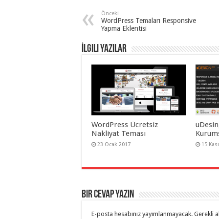
Önceki
WordPress Temaları Responsive
Yapma Eklentisi
İlgili Yazılar
WordPress Ücretsiz
uDesin
Nakliyat Teması
Kurums
23 Ocak 2017
15 Kas
Bir cevap yazın
E-posta hesabınız yayımlanmayacak.
Gerekli a