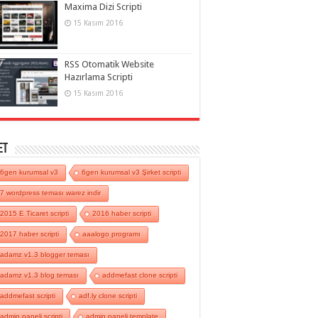
Maxima Dizi Scripti
15 Kasım 2016
RSS Otomatik Website
Hazırlama Scripti
15 Kasım 2016
et
6gen kurumsal v3
6gen kurumsal v3 Şirket scripti
7 wordpress teması warez indir
2015 E Ticaret scripti
2016 haber scripti
2017 haber scripti
aaalogo programı
adamz v1.3 blogger teması
adamz v1.3 blog teması
addmefast clone scripti
addmefast scripti
adf.ly clone scripti
admin paneli scripti
admin paneli template