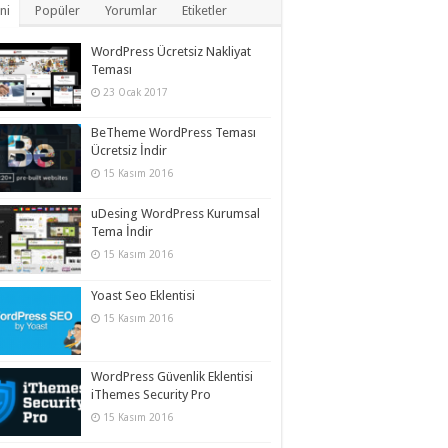
ni
Popüler
Yorumlar
Etiketler
WordPress Ücretsiz Nakliyat
Teması
23 Ocak 2017
BeTheme WordPress Teması
Ücretsiz İndir
15 Kasım 2016
uDesing WordPress Kurumsal
Tema İndir
15 Kasım 2016
Yoast Seo Eklentisi
15 Kasım 2016
WordPress Güvenlik Eklentisi
iThemes Security Pro
15 Kasım 2016