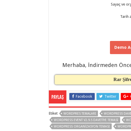
taşımacılık
,
Sayaç ve or
gaziantep
organizasyon
,
Tarih a
gaziantep
organizasyon
,
gaziantep
organizasyon
,
gaziantep
organizasyon
,
gaziantep
Demo Ad
organizasyon
,
gaziantep
organizasyon
,
gaziantep
Merhaba, İndirmeden Önc
palyaço
,
twitter
takipçi
hilesi
,
Rar Şifr
twitter
takipçi
hilesi
,
instagram
Facebook
Twitter
Paylaş
takipçi
hilesi
,
Etiket
WORDPRES TEMALARI
WORDPRESS DAVET
WORDPRESS EVENT V2.9.5 DAVETIYE TEMASI
WO
WORDPRESS ORGANIZASYON TEMASI
WORDPRE