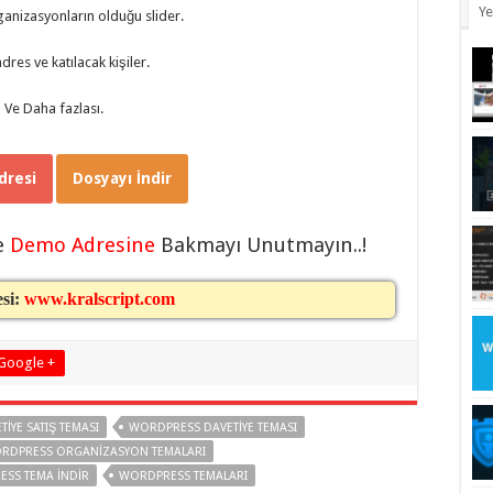
Ye
ganizasyonların olduğu slider.
dres ve katılacak kişiler.
Ve Daha fazlası.
resi
Dosyayı İndir
e
Demo Adresine
Bakmayı Unutmayın..!
esi:
www.kralscript.com
Google +
IYE SATIŞ TEMASI
WORDPRESS DAVETIYE TEMASI
RDPRESS ORGANIZASYON TEMALARI
SS TEMA INDIR
WORDPRESS TEMALARI