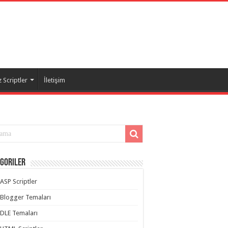
 Scriptler
İletişim
goriler
ASP Scriptler
Blogger Temaları
DLE Temaları