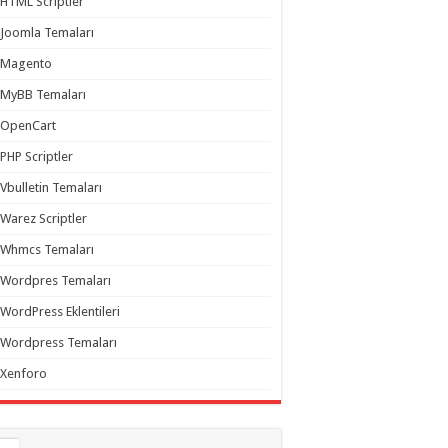
HTML Scriptler
Joomla Temaları
Magento
MyBB Temaları
OpenCart
PHP Scriptler
Vbulletin Temaları
Warez Scriptler
Whmcs Temaları
Wordpres Temaları
WordPress Eklentileri
Wordpress Temaları
Xenforo