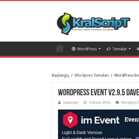
WordPress
Temalar
istanbul
organizasyon
Başlangıç
/
Wordpres Temaları
/
WordPress Eve
evden
eve
taşımacılık
,
gaziantep
WordPress Event v2.9.5 Dave
organizasyon
,
gaziantep
kralscript
6 Kasım 2016
Wordpres 
evden
eve
taşımacılık
,
evden
eve
taşımacılık
,
gaziantep
evden