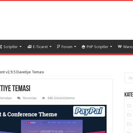
Scriptler
E-Ticaret
Forum
PHP Scriptler
Warez
nt v2.9.5 Davetiye Teması
tiye Teması
Kate
Temaları
Yorumlar
646 Görüntüleme