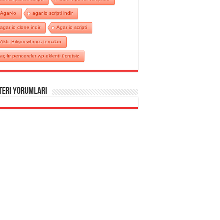
Agar-io
agar.io scripti indir
agar io clone indir
Agar io scripti
Aktif Bilişim whmcs temaları
açılır pencereler wp eklenti ücretsiz
teri Yorumları