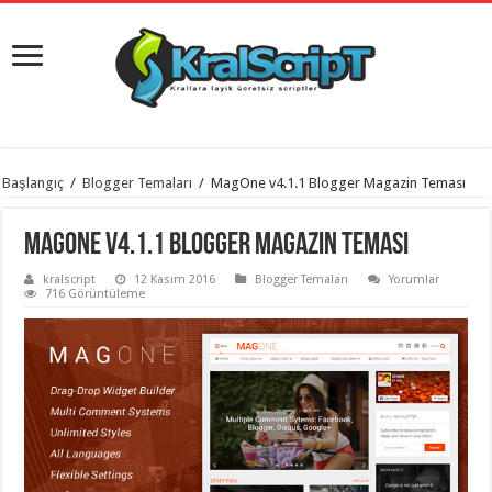
istanbul
Başlangıç
/
Blogger Temaları
/
MagOne v4.1.1 Blogger Magazin Teması
organizasyon
evden
eve
MagOne v4.1.1 Blogger Magazin Teması
taşımacılık
,
gaziantep
kralscript
12 Kasım 2016
Blogger Temaları
Yorumlar
organizasyon
,
716 Görüntüleme
gaziantep
evden
eve
taşımacılık
,
evden
eve
taşımacılık
,
gaziantep
evden
eve
taşımacılık
,
evden