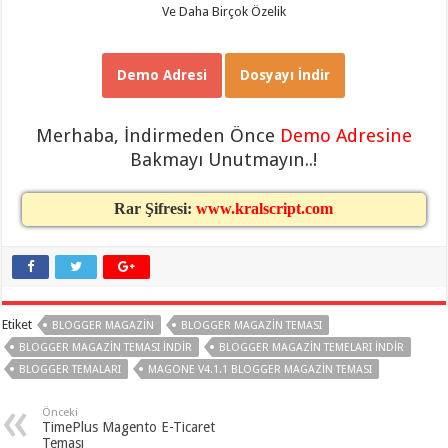
gaziantep
Ve Daha Birçok Özelik
organizasyon
,
gaziantep
organizasyon
,
gaziantep
Demo Adresi
Dosyayı İndir
organizasyon
,
gaziantep
organizasyon
,
gaziantep
Merhaba, İndirmeden Önce
Demo Adresine
organizasyon
,
gaziantep
Bakmayı Unutmayın..!
palyaço
,
twitter
takipçi
Rar Şifresi:
www.kralscript.com
hilesi
,
twitter
takipçi
hilesi
,
instagram
takipçi
hilesi
,
Etiket
BLOGGER MAGAZIN
BLOGGER MAGAZIN TEMASI
BLOGGER MAGAZIN TEMASI INDIR
BLOGGER MAGAZIN TEMELARI INDIR
BLOGGER TEMALARI
MAGONE V4.1.1 BLOGGER MAGAZIN TEMASI
Önceki
TimePlus Magento E-Ticaret
Teması