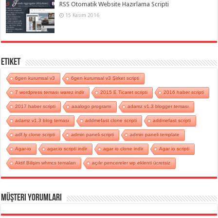
RSS Otomatik Website Hazırlama Scripti
15 Kasım 2016
Etiket
6gen kurumsal v3
6gen kurumsal v3 Şirket scripti
7 wordpress teması warez indir
2015 E Ticaret scripti
2016 haber scripti
2017 haber scripti
aaalogo programı
adamz v1.3 blogger teması
adamz v1.3 blog teması
addmefast clone scripti
addmefast scripti
adf.ly clone scripti
admin paneli scripti
admin paneli template
Agar-io
agar.io scripti indir
agar io clone indir
Agar io scripti
Aktif Bilişim whmcs temaları
açılır pencereler wp eklenti ücretsiz
Müşteri Yorumları