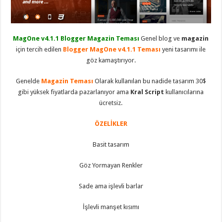
eve
taşımacılık
,
gaziantep
evden
eve
MagOne v4.1.1 Blogger Magazin Teması
Genel blog ve
magazin
taşımacılık
,
gaziantep
için tercih edilen
Blogger MagOne v4.1.1 Teması
yeni tasarımı ile
evden
göz kamaştırıyor.
eve
taşımacılık
,
gaziantep
Genelde
Magazin Teması
Olarak kullanılan bu nadide tasarım 30$
evden
eve
gibi yüksek fiyatlarda pazarlanıyor ama
Kral Script
kullanıcılarına
taşımacılık
,
ücretsiz.
gaziantep
evden
eve
ÖZELİKLER
taşımacılık
,
evden
eve
Basit tasarım
taşımacılık
,
gaziantep
asansörlü
Göz Yormayan Renkler
taşıma
,
gaziantep
Sade ama işlevli barlar
evden
eve
taşımacılık
,
İşlevli manşet kısımı
gaziantep
organizasyon
,