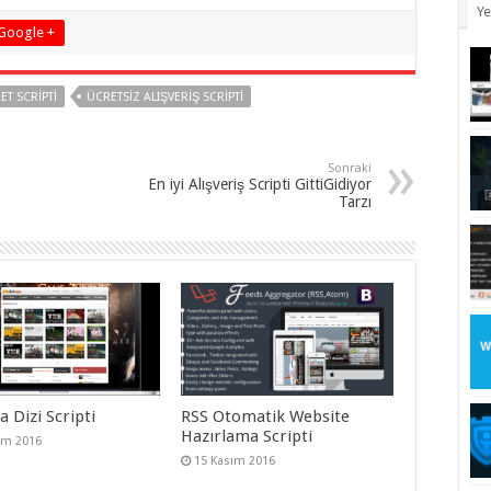
Ye
Google +
ET SCRIPTI
ÜCRETSIZ ALIŞVERIŞ SCRIPTI
Sonraki
En iyi Alışveriş Scripti GittiGidiyor
Tarzı
 Dizi Scripti
RSS Otomatik Website
Hazırlama Scripti
ım 2016
15 Kasım 2016