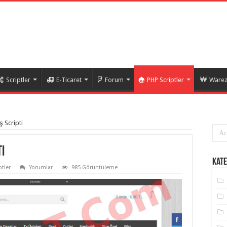
Scriptler
E-Ticaret
Forum
PHP Scriptler
Warez 
ş Scripti
i
Kate
ptler
Yorumlar
985 Görüntüleme