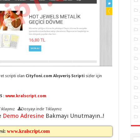
ret scripti olan
Cityfoni.com Alışveriş Scripti
sizler için
S :
www.kralscript.com
ıklayınız
Dosyayı indir
Tıklayınız
e
Demo Adresine
Bakmayı Unutmayın..!
esi:
www.kralscript.com