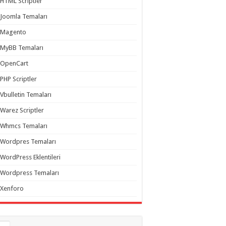
HTML Scriptler
Joomla Temaları
Magento
MyBB Temaları
OpenCart
PHP Scriptler
Vbulletin Temaları
Warez Scriptler
Whmcs Temaları
Wordpres Temaları
WordPress Eklentileri
Wordpress Temaları
Xenforo