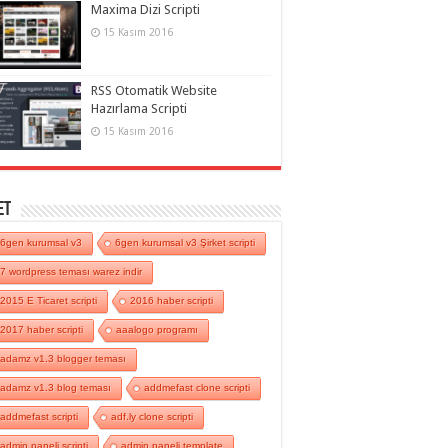
Maxima Dizi Scripti
15 Kasım 2016
RSS Otomatik Website
Hazırlama Scripti
15 Kasım 2016
et
6gen kurumsal v3
6gen kurumsal v3 Şirket scripti
7 wordpress teması warez indir
2015 E Ticaret scripti
2016 haber scripti
2017 haber scripti
aaalogo programı
adamz v1.3 blogger teması
adamz v1.3 blog teması
addmefast clone scripti
addmefast scripti
adf.ly clone scripti
admin paneli scripti
admin paneli template