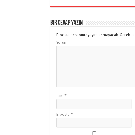
Bir cevap yazın
E-posta hesabınız yayımlanmayacak.
Gerekli a
Yorum
İsim
*
E-posta
*