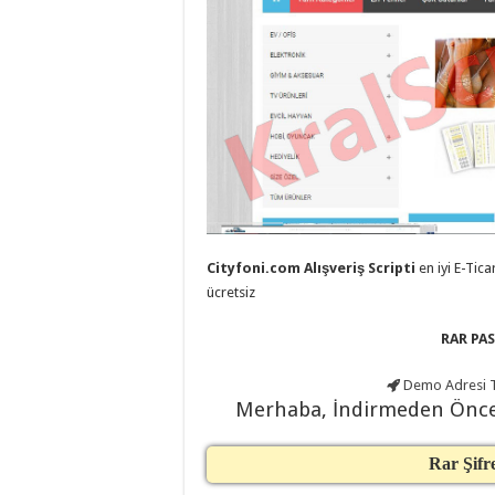
eve
taşımacılık
,
evden
eve
taşımacılık
,
gaziantep
evden
eve
taşımacılık
,
gaziantep
evden
eve
taşımacılık
,
gaziantep
evden
eve
Cityfoni.com Alışveriş Scripti
en iyi E-Tica
taşımacılık
,
ücretsiz
gaziantep
evden
eve
RAR PAS
taşımacılık
,
evden
eve
Demo Adresi
T
taşımacılık
,
Merhaba, İndirmeden Önc
gaziantep
asansörlü
taşıma
,
gaziantep
Rar Şifr
evden
eve