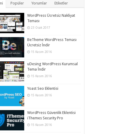
ni
Popüler
Yorumlar
Etiketler
WordPress Ücretsiz Nakliyat
Teması
23 Ocak 2017
BeTheme WordPress Teması
Ücretsiz İndir
15 Kasım 2016
uDesing WordPress Kurumsal
Tema İndir
15 Kasım 2016
Yoast Seo Eklentisi
15 Kasım 2016
WordPress Güvenlik Eklentisi
iThemes Security Pro
15 Kasım 2016