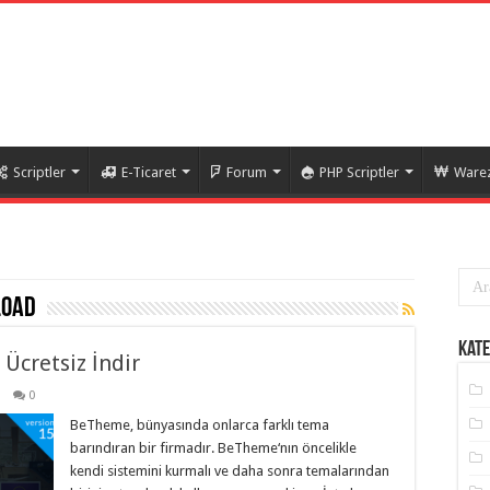
Scriptler
E-Ticaret
Forum
PHP Scriptler
Warez
load
Kate
cretsiz İndir
0
BeTheme, bünyasında onlarca farklı tema
barındıran bir firmadır. BeTheme‘nın öncelikle
kendi sistemini kurmalı ve daha sonra temalarından