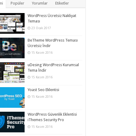
ni
Popüler
Yorumlar
Etiketler
WordPress Ücretsiz Nakliyat
Teması
23 Ocak 2017
BeTheme WordPress Teması
Ücretsiz İndir
15 Kasım 2016
uDesing WordPress Kurumsal
Tema İndir
15 Kasım 2016
Yoast Seo Eklentisi
15 Kasım 2016
WordPress Güvenlik Eklentisi
iThemes Security Pro
15 Kasım 2016