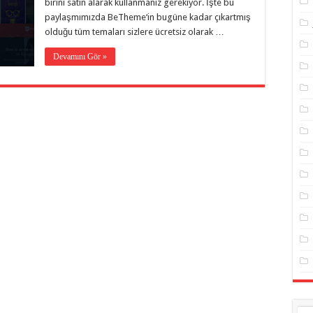
birini satın alarak kullanmanız gerekiyor. İşte bu
paylaşmımızda BeTheme‘in bugüne kadar çıkartmış
olduğu tüm temaları sizlere ücretsiz olarak …
Devamını Gör »