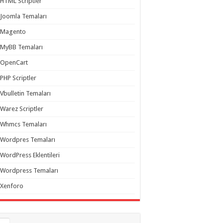
HTML Scriptler
Joomla Temaları
Magento
MyBB Temaları
OpenCart
PHP Scriptler
Vbulletin Temaları
Warez Scriptler
Whmcs Temaları
Wordpres Temaları
WordPress Eklentileri
Wordpress Temaları
Xenforo