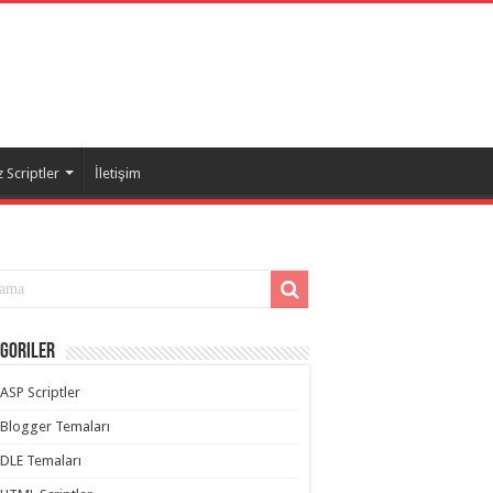
 Scriptler
İletişim
goriler
ASP Scriptler
Blogger Temaları
DLE Temaları