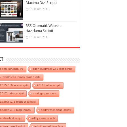
Maxima Dizi Scripti
15 Kasım 2016
RSS Otomatik Website
Hazırlama Scripti
15 Kasım 2016
et
6gen kurumsal v3
6gen kurumsal v3 Şirket scripti
7 wordpress teması warez indir
2015 E Ticaret scripti
2016 haber scripti
2017 haber scripti
aaalogo programı
adamz v1.3 blogger teması
adamz v1.3 blog teması
addmefast clone scripti
addmefast scripti
adf.ly clone scripti
admin paneli scripti
admin paneli template