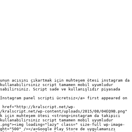
kullanabilirsiniz script tamamen mobil uyumludur 
sabilirsiniz. Script sade ve kullanışlıdır piyasada 
İnstagram panel scripti ücretsiz</a> first appeared on 
/kralscript.net/wp-content/uploads/2015/08/04EQ9B.png" 
k için muhteşem ötesi <strong>instagram da takipici 
kullanabilirsiniz script tamamen mobil uyumludur 
.png"><img loading="lazy" class=" size-full wp-image-
ght="500" /></a>Google Play Store de uygulamanızı 