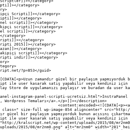
ipt ile user kasarak satış yapabilir veya kendiniz için 
lay Store de uygulamanızı paylaşır ve buradan da user ka
anel-instagram-panel-scripti-ucretsiz.html">İnstraPanel 
, Wordpress Temaları</a>.</p>]]></description>

tp://kralscript.net/wp-
 class=" size-full wp-image-854 aligncenter" src="http:/
ır güzel bir paylaşım yapmıyorduk bunun acısını çıkartma
ipt ile user kasarak satış yapabilir veya kendiniz için 
"http://kralscript.net/wp-content/uploads/2015/08/mr2nm0
uploads/2015/08/mr2nm0.png" alt="mr2nm0" width="281" hei