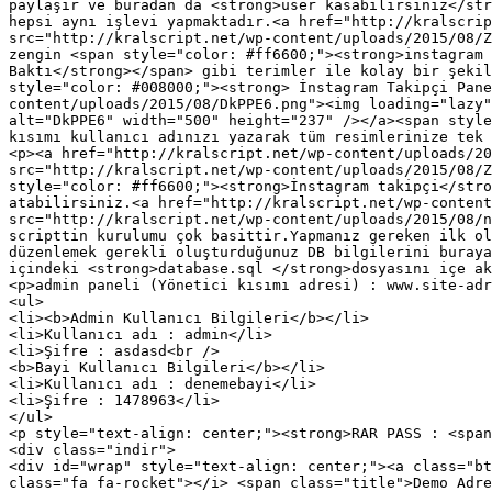
paylaşır ve buradan da <strong>user kasabilirsiniz</str
hepsi aynı işlevi yapmaktadır.<a href="http://kralscrip
src="http://kralscript.net/wp-content/uploads/2015/08/Z
zengin <span style="color: #ff6600;"><strong>instagram 
Baktı</strong></span> gibi terimler ile kolay bir şekil
style="color: #008000;"><strong> İnstagram Takipçi Pane
content/uploads/2015/08/DkPPE6.png"><img loading="lazy"
alt="DkPPE6" width="500" height="237" /></a><span style
kısımı kullanıcı adınızı yazarak tüm resimlerinize tek 
<p><a href="http://kralscript.net/wp-content/uploads/20
src="http://kralscript.net/wp-content/uploads/2015/08/Z
style="color: #ff6600;"><strong>İnstagram takipçi</stro
atabilirsiniz.<a href="http://kralscript.net/wp-content
src="http://kralscript.net/wp-content/uploads/2015/08/n
scripttin kurulumu çok basittir.Yapmanız gereken ilk ol
düzenlemek gerekli oluşturduğunuz DB bilgilerini buraya
içindeki <strong>database.sql </strong>dosyasını içe ak
<p>admin paneli (Yönetici kısımı adresi) : www.site-adr
<ul>

<li><b>Admin Kullanıcı Bilgileri</b></li>

<li>Kullanıcı adı : admin</li>

<li>Şifre : asdasd<br />

<b>Bayi Kullanıcı Bilgileri</b></li>

<li>Kullanıcı adı : denemebayi</li>

<li>Şifre : 1478963</li>

</ul>

<p style="text-align: center;"><strong>RAR PASS : <span
<div class="indir">

<div id="wrap" style="text-align: center;"><a class="bt
class="fa fa-rocket"></i> <span class="title">Demo Adre