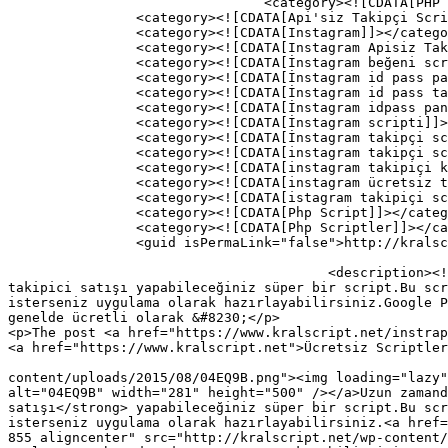
				<category><![CDATA[PHP Scriptler]]></category>

		<category><![CDATA[Api'siz Takipçi Scripti]]></category>

		<category><![CDATA[Instagram]]></category>

		<category><![CDATA[Instagram Apisiz Takipçi Scripti]]></category>

		<category><![CDATA[İnstagram beğeni scripti]]></category>

		<category><![CDATA[İnstagram id pass panel scripti]]></category>

		<category><![CDATA[İnstagram id pass takipçi scripti]]></category>

		<category><![CDATA[İnstagram idpass panel scripti]]></category>

		<category><![CDATA[İnstagram scripti]]></category>

		<category><![CDATA[İnstagram takipçi scripti]]></category>

		<category><![CDATA[instagram takipçi scripti 2015]]></category>

		<category><![CDATA[instagram takipiçi kazan]]></category>

		<category><![CDATA[instagram ücretsiz takipiçi scripti]]></category>

		<category><![CDATA[istagram takipiçi scripti indir]]></category>

		<category><![CDATA[Php Script]]></category>

		<category><![CDATA[Php Scriptler]]></category>

		<guid isPermaLink="false">http://kralscript.net/?p=853</guid>

					<description><![CDATA[<p>Uzun zamandır güzel bir paylaşım yapmıyorduk bunun acısını çıkartmak için muhteşem ötesi instagram da 
takipici satışı yapabileceğiniz süper bir script.Bu scr
isterseniz uygulama olarak hazırlayabilirsiniz.Google P
genelde ücretli olarak &#8230;</p>

<p>The post <a href="https://www.kralscript.net/instrap
<a href="https://www.kralscript.net">Ücretsiz Scriptler
										<content:encoded><![CDATA[<p><a href="ht
content/uploads/2015/08/04EQ9B.png"><img loading="lazy"
alt="04EQ9B" width="281" height="500" /></a>Uzun zamand
satışı</strong> yapabileceğiniz süper bir script.Bu scr
isterseniz uygulama olarak hazırlayabilirsiniz.<a href=
855 aligncenter" src="http://kralscript.net/wp-content/