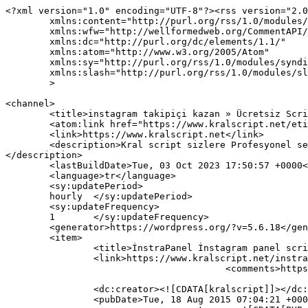
<?xml version="1.0" encoding="UTF-8"?><rss version="2.0
	xmlns:content="http://purl.org/rss/1.0/modules/content/"

	xmlns:wfw="http://wellformedweb.org/CommentAPI/"

	xmlns:dc="http://purl.org/dc/elements/1.1/"

	xmlns:atom="http://www.w3.org/2005/Atom"

	xmlns:sy="http://purl.org/rss/1.0/modules/syndication/"

	xmlns:slash="http://purl.org/rss/1.0/modules/slash/"

	>

<channel>

	<title>instagram takipiçi kazan » Ücretsiz Scriptler, Wordpress Temaları</title>

	<atom:link href="https://www.kralscript.net/etiket/instagram-takipici-kazan/feed" rel="self" type="application/rss+xml" />

	<link>https://www.kralscript.net</link>

	<description>Kral script sizlere Profesyonel seo uyumlu wordpress temaları, php scriptler, asp scriptler ücretsiz scriptler indirme imkanı sunar.
</description>

	<lastBuildDate>Tue, 03 Oct 2023 17:50:57 +0000</lastBuildDate>

	<language>tr</language>

	<sy:updatePeriod>

	hourly	</sy:updatePeriod>

	<sy:updateFrequency>

	1	</sy:updateFrequency>

	<generator>https://wordpress.org/?v=5.6.18</generator>

	<item>

		<title>İnstraPanel İnstagram panel scripti ücretsiz</title>

		<link>https://www.kralscript.net/instrapanel-instagram-panel-scripti-ucretsiz.html</link>

					<comments>https://www.kralscript.net/instrapanel-instagram-panel-scripti-ucretsiz.html#respond</comments>

		<dc:creator><![CDATA[kralscript]]></dc:creator>

		<pubDate>Tue, 18 Aug 2015 07:04:21 +0000</pubDate>
