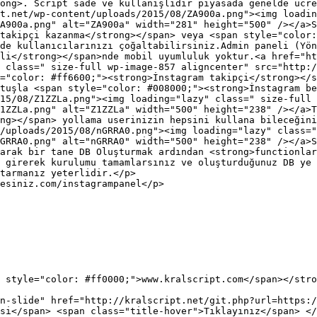
ong>. Script sade ve kullanışlıdır piyasada genelde ücre
t.net/wp-content/uploads/2015/08/ZA900a.png"><img loadin
A900a.png" alt="ZA900a" width="281" height="500" /></a>S
takipçi kazanma</strong></span> veya <span style="color:
de kullanıcılarınızı çoğaltabilirsiniz.Admin paneli (Yön
li</strong></span>nde mobil uyumluluk yoktur.<a href="ht
 class=" size-full wp-image-857 aligncenter" src="http:/
="color: #ff6600;"><strong>İnstagram takipçi</strong></s
tuşla <span style="color: #008000;"><strong>İnstagram be
15/08/Z1ZZLa.png"><img loading="lazy" class=" size-full 
1ZZLa.png" alt="Z1ZZLa" width="500" height="238" /></a>T
ng></span> yollama userinizin hepsini kullana bileceğini
/uploads/2015/08/nGRRA0.png"><img loading="lazy" class="
GRRA0.png" alt="nGRRA0" width="500" height="238" /></a>S
arak bir tane DB Oluşturmak ardından <strong>functionlar
 girerek kurulumu tamamlarsınız ve oluşturduğunuz DB ye 
tarmanız yeterlidir.</p>

esiniz.com/instagrampanel</p>

 style="color: #ff0000;">www.kralscript.com</span></stro
n-slide" href="http://kralscript.net/git.php?url=https:/
si</span> <span class="title-hover">Tıklayınız</span> </