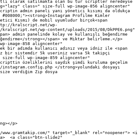
tli olarak satılmakta olan bu tür scriptler neredeyse 
g="lazy" class=" size-full wp-image-856 aligncenter" 
criptin admin paneli yani yönetici kısımı da oldukça 
 #008000;"><strong>İnstagram Profilme Kimler 
etici Kısmı) de mobil uyumludur birçok<span 
tp://kralscript.net/wp-
/kralscript.net/wp-content/uploads/2015/08/DkPPE6.png" 
pan> admin panelinde kolay ve kullanışlı beğendirme 
ğendirme</strong></span> ve Miktar belirleme.</p>

wp-image-858 aligncenter" 
ek bir adımda kullanıcı adınız veya idniz ile <span 
z bir sistemdir 5k useriniz varsa 5k takipçi 
 size-full wp-image-859 aligncenter" 
cripttin özeliklerini saydık şimdi kuruluma geçelim 
/instagram.config.php </strong>yolundaki dosyayı 
size verdiğim Zip dosya 
ng></p>

/www.gramtakip.com/" target="_blank" rel="noopener"> <i 
a>  <a class="btn-slide2" 