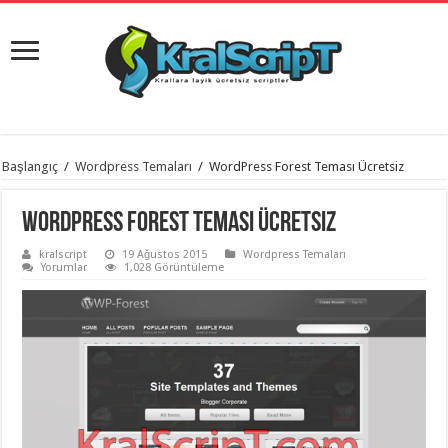
istanbul
Başlangıç
/
Wordpress Temaları
/
WordPress Forest Teması Ücretsiz
organizasyon
evden
eve
WordPress Forest Teması Ücretsiz
taşımacılık
,
gaziantep
kralscript
19 Ağustos 2015
Wordpress Temaları
organizasyon
,
Yorumlar
1,028 Görüntüleme
gaziantep
evden
eve
taşımacılık
,
evden
eve
taşımacılık
,
gaziantep
evden
eve
taşımacılık
,
evden