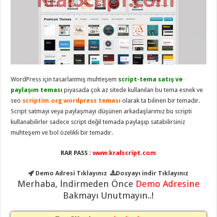
eve
taşımacılık
,
gaziantep
evden
eve
taşımacılık
,
gaziantep
evden
eve
taşımacılık
,
gaziantep
WordPress için tasarlanmış muhteşem
script-tema satış ve
evden
eve
paylaşım teması
piyasada çok az sitede kullanılan bu tema esnek ve
taşımacılık
,
seo
scriptim.org wordpress teması
olarak ta bilinen bir temadır.
gaziantep
evden
Script satmayı veya paylaşmayı düşünen arkadaşlarımız bu scripti
eve
kullanabilirler sadece script değil temada paylaşıp satabilirsiniz
taşımacılık
,
muhteşem ve bol özelikli bir temadır.
evden
eve
taşımacılık
,
RAR PASS :
www.kralscript.com
gaziantep
asansörlü
taşıma
,
Demo Adresi
Tıklayınız
Dosyayı indir
Tıklayınız
gaziantep
Merhaba, İndirmeden Önce
Demo Adresine
evden
eve
Bakmayı Unutmayın..!
taşımacılık
,
gaziantep
organizasyon
,