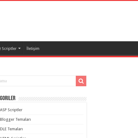
 Scriptler
İletişim
goriler
ASP Scriptler
Blogger Temaları
DLE Temaları