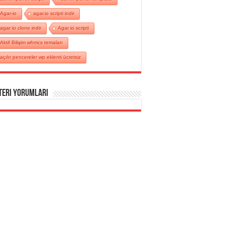
Agar-io
agar.io scripti indir
agar io clone indir
Agar io scripti
Aktif Bilişim whmcs temaları
açılır pencereler wp eklenti ücretsiz
teri Yorumları