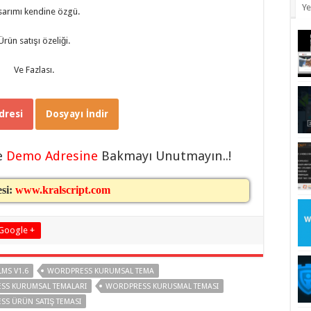
Ye
sarımı kendine özgü.
Ürün satışı özeliği.
Ve Fazlası.
resi
Dosyayı İndir
e
Demo Adresine
Bakmayı Unutmayın..!
esi:
www.kralscript.com
Google +
MS V1.6
WORDPRESS KURUMSAL TEMA
SS KURUMSAL TEMALARI
WORDPRESS KURUSMAL TEMASI
S ÜRÜN SATIŞ TEMASI