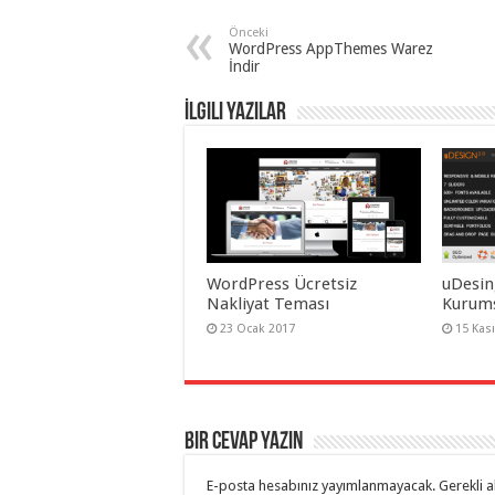
Önceki
WordPress AppThemes Warez
İndir
İlgili Yazılar
WordPress Ücretsiz
uDesin
Nakliyat Teması
Kurums
23 Ocak 2017
15 Kas
Bir cevap yazın
E-posta hesabınız yayımlanmayacak.
Gerekli a