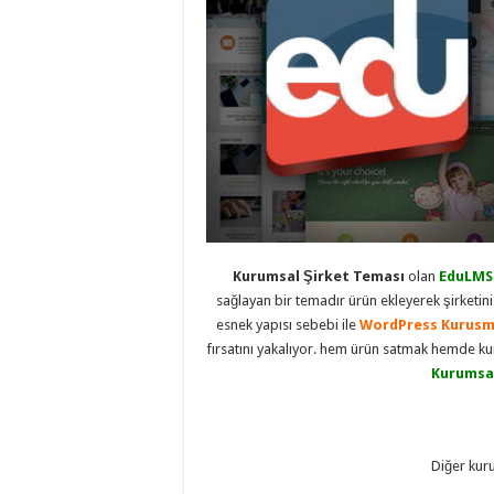
eve
taşımacılık
,
evden
eve
taşımacılık
,
gaziantep
evden
eve
taşımacılık
,
gaziantep
evden
eve
taşımacılık
,
gaziantep
evden
eve
taşımacılık
,
Kurumsal Şirket Teması
olan
EduLMS
gaziantep
sağlayan bir temadır ürün ekleyerek şirketini
evden
esnek yapısı sebebi ile
WordPress Kurusm
eve
taşımacılık
,
fırsatını yakalıyor. hem ürün satmak hemde kur
evden
Kurumsa
eve
taşımacılık
,
gaziantep
asansörlü
taşıma
,
gaziantep
Diğer kur
evden
eve