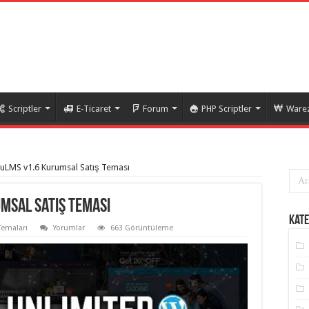
Scriptler
E-Ticaret
Forum
PHP Scriptler
Warez
uLMS v1.6 Kurumsal Satış Teması
msal Satış Teması
Kate
Temaları
Yorumlar
663 Görüntüleme