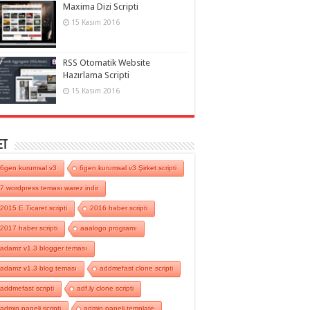
Maxima Dizi Scripti
15 Kasım 2016
RSS Otomatik Website
Hazırlama Scripti
15 Kasım 2016
et
6gen kurumsal v3
6gen kurumsal v3 Şirket scripti
7 wordpress teması warez indir
2015 E Ticaret scripti
2016 haber scripti
2017 haber scripti
aaalogo programı
adamz v1.3 blogger teması
adamz v1.3 blog teması
addmefast clone scripti
addmefast scripti
adf.ly clone scripti
admin paneli scripti
admin paneli template