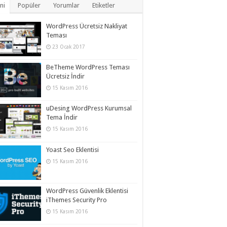
ni
Popüler
Yorumlar
Etiketler
WordPress Ücretsiz Nakliyat
Teması
23 Ocak 2017
BeTheme WordPress Teması
Ücretsiz İndir
15 Kasım 2016
uDesing WordPress Kurumsal
Tema İndir
15 Kasım 2016
Yoast Seo Eklentisi
15 Kasım 2016
WordPress Güvenlik Eklentisi
iThemes Security Pro
15 Kasım 2016