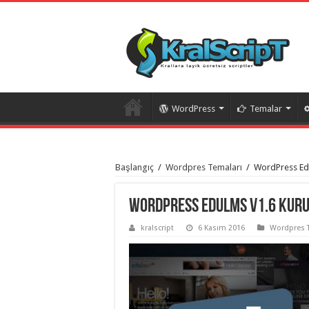
WordPress
Temalar
istanbul
organizasyon
Başlangıç
/
Wordpres Temaları
/
WordPress Ed
evden
eve
taşımacılık
,
gaziantep
WordPress EduLMS v1.6 Kuru
organizasyon
,
gaziantep
kralscript
6 Kasım 2016
Wordpres 
evden
eve
taşımacılık
,
evden
eve
taşımacılık
,
gaziantep
evden