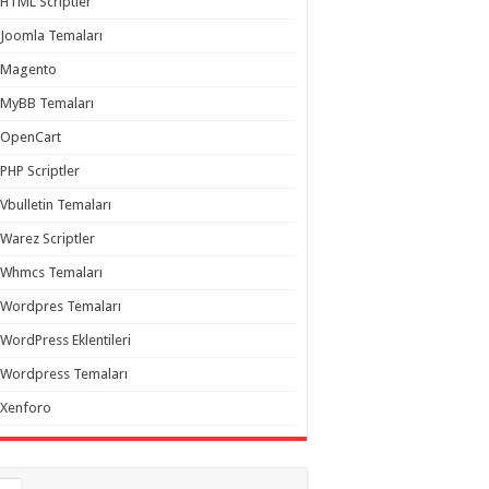
HTML Scriptler
Joomla Temaları
Magento
MyBB Temaları
OpenCart
PHP Scriptler
Vbulletin Temaları
Warez Scriptler
Whmcs Temaları
Wordpres Temaları
WordPress Eklentileri
Wordpress Temaları
Xenforo