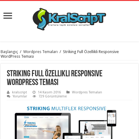
istanbul
Başlangıç
/
Wordpres Temaları
/
Striking Full Özellikli Responsive
organizasyon
WordPress Teması
evden
eve
taşımacılık
,
Striking Full Özellikli Responsive
gaziantep
organizasyon
,
WordPress Teması
gaziantep
evden
kralscript
14 Kasım 2016
Wordpres Temaları
eve
Yorumlar
729 Görüntüleme
taşımacılık
,
evden
eve
taşımacılık
,
gaziantep
evden
eve
taşımacılık
,
evden