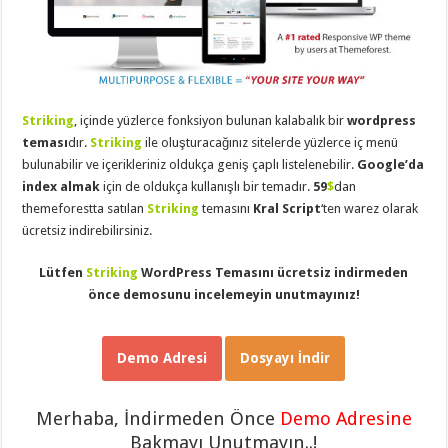
eve
taşımacılık
,
gaziantep
evden
eve
taşımacılık
,
gaziantep
evden
Striking
, içinde yüzlerce fonksiyon bulunan kalabalık bir
wordpress
eve
taşımacılık
,
teması
dır.
Striking
ile oluşturacağınız sitelerde yüzlerce iç menü
gaziantep
bulunabilir ve içerikleriniz oldukça geniş çaplı listelenebilir.
Google’da
evden
eve
index almak
için de oldukça kullanışlı bir temadır.
59
$
dan
taşımacılık
,
themeforestta satılan
Striking
temasını
Kral Script
‘ten warez olarak
gaziantep
evden
ücretsiz indirebilirsiniz.
eve
taşımacılık
,
Lütfen
Striking
WordPress Temasını ücretsiz indirmeden
evden
eve
önce demosunu incelemeyin unutmayınız!
taşımacılık
,
gaziantep
asansörlü
taşıma
,
Demo Adresi
Dosyayı İndir
gaziantep
evden
eve
taşımacılık
,
Merhaba, İndirmeden Önce
Demo Adresine
gaziantep
organizasyon
,
Bakmayı Unutmayın..!