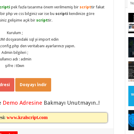
Ye
cripti
pek fazla tasarıma önem verilmemiş bir
script
tir fakat
bir php ve css bilginiz var ise bu
scripti
kendinize göre
siniz gelişime açık bir
script
tir.
Kurulum ;
M dosyasındaki sql yi import edin
config.php den veritabanı ayarlarınızı yapın.
Admin bilgileri ;
ullanıcı adı : admin
şifre : t0wn
resi
Dosyayı İndir
e
Demo Adresine
Bakmayı Unutmayın..!
esi:
www.kralscript.com