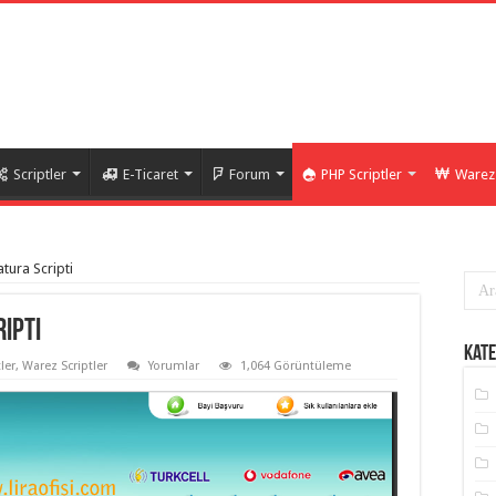
Scriptler
E-Ticaret
Forum
PHP Scriptler
Warez 
tura Scripti
ipti
Kate
ler
,
Warez Scriptler
Yorumlar
1,064 Görüntüleme