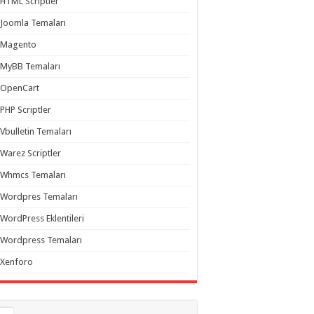
HTML Scriptler
Joomla Temaları
Magento
MyBB Temaları
OpenCart
PHP Scriptler
Vbulletin Temaları
Warez Scriptler
Whmcs Temaları
Wordpres Temaları
WordPress Eklentileri
Wordpress Temaları
Xenforo