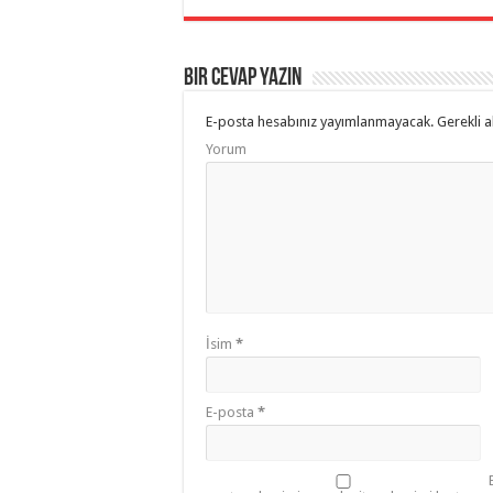
Bir cevap yazın
E-posta hesabınız yayımlanmayacak.
Gerekli a
Yorum
İsim
*
E-posta
*