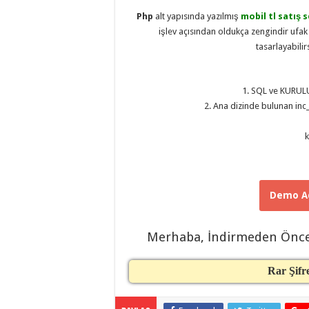
taşımacılık
,
Php
alt yapısında yazılmış
mobil tl satış s
gaziantep
organizasyon
,
işlev açısından oldukça zengindir ufak 
gaziantep
tasarlayabilir
organizasyon
,
gaziantep
organizasyon
,
gaziantep
1. SQL ve KURULU
organizasyon
,
gaziantep
2. Ana dizinde bulunan inc_
organizasyon
,
gaziantep
organizasyon
,
k
gaziantep
palyaço
,
twitter
takipçi
hilesi
,
twitter
Demo Ad
takipçi
hilesi
,
instagram
Merhaba, İndirmeden Önc
takipçi
hilesi
,
Rar Şifr