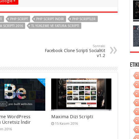
Google +
I
PHP SCRIPT
PHP SCRIPT INDIR
PHP SCRIPTLER
A SCRIPTI 2016
TL YÜKLEME VE FATURA SCRIPTI
Sonraki
Facebook Clone Scripti SocialKit
v1.2
Etik
me WordPress
Maxima Dizi Scripti
 Ücretsiz İndir
15 Kasım 2016
ım 2016