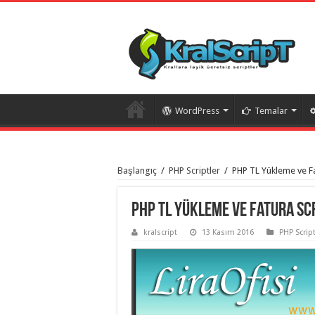
WordPress
Temalar
istanbul
organizasyon
Başlangıç
/
PHP Scriptler
/
PHP TL Yükleme ve Fa
evden
eve
taşımacılık
,
gaziantep
PHP TL Yükleme ve Fatura Scr
organizasyon
,
gaziantep
kralscript
13 Kasım 2016
PHP Script
evden
eve
taşımacılık
,
evden
eve
taşımacılık
,
gaziantep
evden