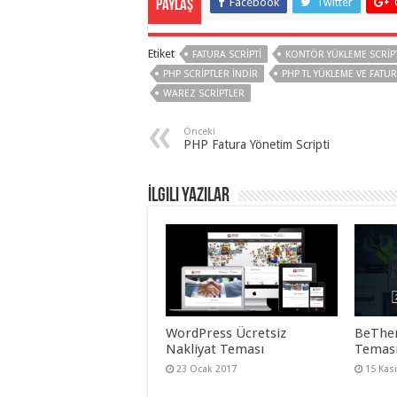
Facebook
Twitter
Paylaş
Etiket
FATURA SCRIPTI
KONTÖR YÜKLEME SCRIPT
PHP SCRIPTLER INDIR
PHP TL YÜKLEME VE FATUR
WAREZ SCRIPTLER
Önceki
PHP Fatura Yönetim Scripti
İlgili Yazılar
WordPress Ücretsiz
BeThe
Nakliyat Teması
Teması
23 Ocak 2017
15 Kas