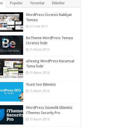
ni
Popüler
Yorumlar
Etiketler
WordPress Ücretsiz Nakliyat
Teması
23 Ocak 2017
BeTheme WordPress Teması
Ücretsiz İndir
15 Kasım 2016
uDesing WordPress Kurumsal
Tema İndir
15 Kasım 2016
Yoast Seo Eklentisi
15 Kasım 2016
WordPress Güvenlik Eklentisi
iThemes Security Pro
15 Kasım 2016