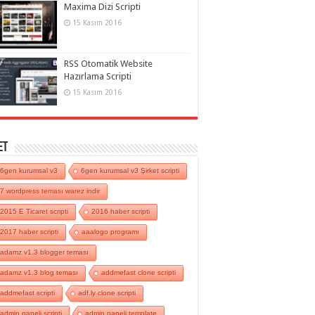
Maxima Dizi Scripti
15 Kasım 2016
RSS Otomatik Website
Hazırlama Scripti
15 Kasım 2016
et
6gen kurumsal v3
6gen kurumsal v3 Şirket scripti
7 wordpress teması warez indir
2015 E Ticaret scripti
2016 haber scripti
2017 haber scripti
aaalogo programı
adamz v1.3 blogger teması
adamz v1.3 blog teması
addmefast clone scripti
addmefast scripti
adf.ly clone scripti
admin paneli scripti
admin paneli template