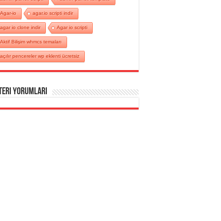
Agar-io
agar.io scripti indir
agar io clone indir
Agar io scripti
Aktif Bilişim whmcs temaları
açılır pencereler wp eklenti ücretsiz
teri Yorumları