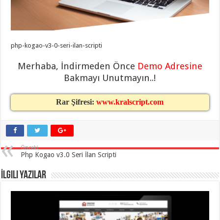
eve
taşımacılık
,
gaziantep
evden
eve
taşımacılık
,
php-kogao-v3-0-seri-ilan-scripti
gaziantep
evden
eve
Merhaba, İndirmeden Önce
Demo Adresine
taşımacılık
,
gaziantep
Bakmayı Unutmayın..!
evden
eve
taşımacılık
,
Rar Şifresi:
www.kralscript.com
gaziantep
evden
eve
taşımacılık
,
evden
eve
Önceki
taşımacılık
,
Php Kogao v3.0 Seri İlan Scripti
gaziantep
asansörlü
taşıma
,
İlgili Yazılar
gaziantep
evden
eve
taşımacılık
,
gaziantep
organizasyon
,