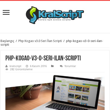
istanbul
Başlangıç
/
Php Kogao v3.0 Seri İlan Scripti
/
php-kogao-v3-0-seri-ilan-
organizasyon
scripti
evden
eve
taşımacılık
,
php-kogao-v3-0-seri-ilan-scripti
gaziantep
organizasyon
,
kralscript
6 Kasım 2016
Yorumlar
gaziantep
282 Görüntüleme
evden
eve
taşımacılık
,
evden
eve
taşımacılık
,
gaziantep
evden
eve
taşımacılık
,
evden