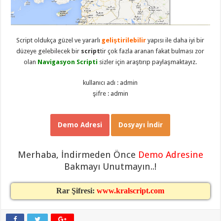
eve
taşımacılık
,
gaziantep
evden
eve
taşımacılık
,
Script oldukça güzel ve yararlı
geliştirilebilir
yapısı ile daha iyi bir
gaziantep
düzeye gelebilecek bir
script
tir çok fazla aranan fakat bulması zor
evden
eve
olan
Navigasyon Scripti
sizler için araştırıp paylaşmaktayız.
taşımacılık
,
gaziantep
kullanıcı adı : admin
evden
eve
şifre : admin
taşımacılık
,
gaziantep
evden
eve
Demo Adresi
Dosyayı İndir
taşımacılık
,
evden
eve
taşımacılık
,
Merhaba, İndirmeden Önce
Demo Adresine
gaziantep
asansörlü
Bakmayı Unutmayın..!
taşıma
,
gaziantep
evden
Rar Şifresi:
www.kralscript.com
eve
taşımacılık
,
gaziantep
organizasyon
,