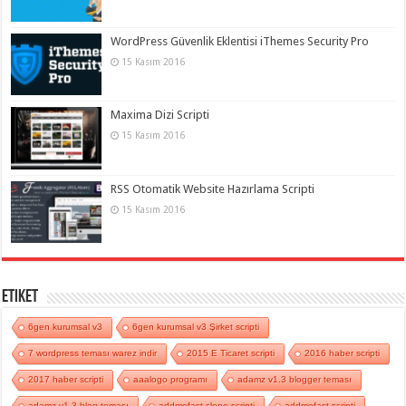
WordPress Güvenlik Eklentisi iThemes Security Pro
15 Kasım 2016
Maxima Dizi Scripti
15 Kasım 2016
RSS Otomatik Website Hazırlama Scripti
15 Kasım 2016
Etiket
6gen kurumsal v3
6gen kurumsal v3 Şirket scripti
7 wordpress teması warez indir
2015 E Ticaret scripti
2016 haber scripti
2017 haber scripti
aaalogo programı
adamz v1.3 blogger teması
adamz v1.3 blog teması
addmefast clone scripti
addmefast scripti