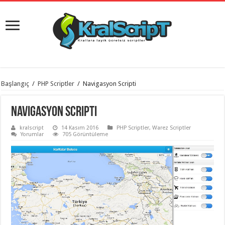
istanbul
Başlangıç
/
PHP Scriptler
/
Navigasyon Scripti
organizasyon
evden
eve
Navigasyon Scripti
taşımacılık
,
gaziantep
kralscript
14 Kasım 2016
PHP Scriptler
,
Warez Scriptler
organizasyon
,
Yorumlar
705 Görüntüleme
gaziantep
evden
eve
taşımacılık
,
evden
eve
taşımacılık
,
gaziantep
evden
eve
taşımacılık
,
evden