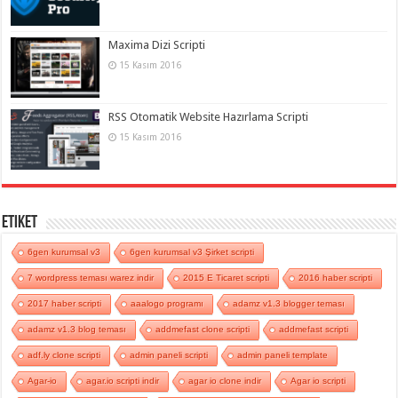
Maxima Dizi Scripti
15 Kasım 2016
RSS Otomatik Website Hazırlama Scripti
15 Kasım 2016
Etiket
6gen kurumsal v3
6gen kurumsal v3 Şirket scripti
7 wordpress teması warez indir
2015 E Ticaret scripti
2016 haber scripti
2017 haber scripti
aaalogo programı
adamz v1.3 blogger teması
adamz v1.3 blog teması
addmefast clone scripti
addmefast scripti
adf.ly clone scripti
admin paneli scripti
admin paneli template
Agar-io
agar.io scripti indir
agar io clone indir
Agar io scripti