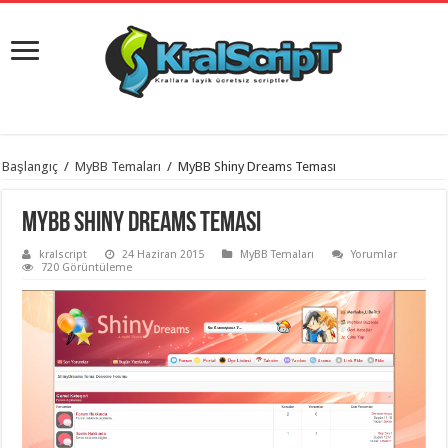
istanbul
Başlangıç
/
MyBB Temaları
/
MyBB Shiny Dreams Teması
organizasyon
evden
eve
MyBB Shiny Dreams Teması
taşımacılık
,
gaziantep
kralscript
24 Haziran 2015
MyBB Temaları
Yorumlar
organizasyon
,
720 Görüntüleme
gaziantep
evden
eve
taşımacılık
,
evden
eve
taşımacılık
,
gaziantep
evden
eve
taşımacılık
,
evden