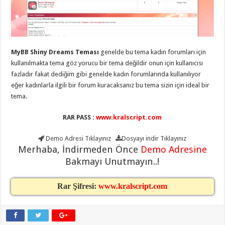
eve
taşımacılık
,
gaziantep
evden
eve
taşımacılık
,
gaziantep
MyBB Shiny Dreams Teması
genelde bu tema kadın forumları için
evden
eve
kullanılmakta tema göz yorucu bir tema değildir onun için kullanıcısı
taşımacılık
,
fazladır fakat dediğim gibi genelde kadın forumlarında kullanılıyor
gaziantep
evden
eğer kadınlarla ilgili bir forum kuracaksanız bu tema sizin için ideal bir
eve
tema.
taşımacılık
,
gaziantep
evden
RAR PASS :
www.kralscript.com
eve
taşımacılık
,
evden
Demo Adresi
Tıklayınız
Dosyayı indir
Tıklayınız
eve
Merhaba, İndirmeden Önce
Demo Adresine
taşımacılık
,
Bakmayı Unutmayın..!
gaziantep
asansörlü
taşıma
,
gaziantep
Rar Şifresi:
www.kralscript.com
evden
eve
taşımacılık
,
gaziantep
organizasyon
,