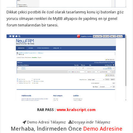
gaziantep
organizasyon
,
gaziantep
Dikkat çekici postbiti ile özel olarak tasarlanmış konu içi butonları göz
organizasyon
,
yorucu olmayan renkleri ile MyBB altyapısı ile yapılmış en iyi genel
gaziantep
organizasyon
,
forum temalarından bir tanesi.
gaziantep
organizasyon
,
gaziantep
organizasyon
,
gaziantep
palyaço
,
twitter
takipçi
hilesi
,
twitter
takipçi
hilesi
,
instagram
takipçi
hilesi
,
RAR PASS :
www.kralscript.com
Demo Adresi
Tıklayınız
Dosyayı indir
Tıklayınız
Merhaba, İndirmeden Önce
Demo Adresine