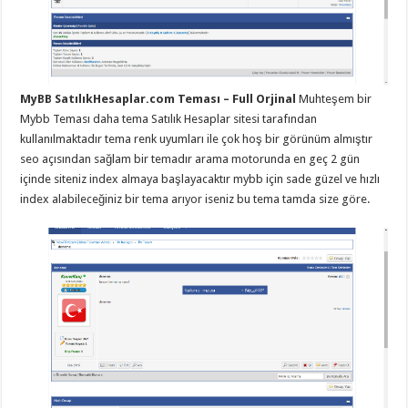
eve
taşımacılık
,
gaziantep
evden
eve
taşımacılık
,
gaziantep
evden
MyBB SatılıkHesaplar.com Teması – Full Orjinal
Muhteşem bir
eve
Mybb Teması daha tema Satılık Hesaplar sitesi tarafından
taşımacılık
,
kullanılmaktadır tema renk uyumları ile çok hoş bir görünüm almıştır
gaziantep
evden
seo açısından sağlam bir temadır arama motorunda en geç 2 gün
eve
içinde siteniz index almaya başlayacaktır mybb için sade güzel ve hızlı
taşımacılık
,
gaziantep
index alabileceğiniz bir tema arıyor iseniz bu tema tamda size göre.
evden
eve
taşımacılık
,
evden
eve
taşımacılık
,
gaziantep
asansörlü
taşıma
,
gaziantep
evden
eve
taşımacılık
,
gaziantep
organizasyon
,