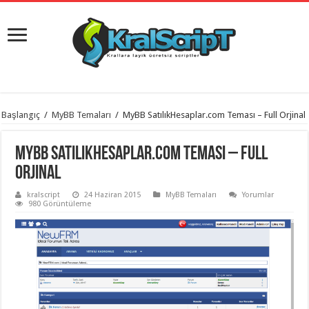
istanbul
Başlangıç
/
MyBB Temaları
/
MyBB SatılıkHesaplar.com Teması – Full Orjinal
organizasyon
evden
eve
MyBB SatılıkHesaplar.com Teması – Full
taşımacılık
,
gaziantep
Orjinal
organizasyon
,
gaziantep
kralscript
24 Haziran 2015
MyBB Temaları
Yorumlar
evden
980 Görüntüleme
eve
taşımacılık
,
evden
eve
taşımacılık
,
gaziantep
evden
eve
taşımacılık
,
evden