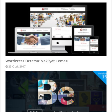
gaziantep
organizasyon
,
gaziantep
organizasyon
,
gaziantep
organizasyon
,
gaziantep
organizasyon
,
gaziantep
organizasyon
,
gaziantep
palyaço
,
twitter
takipçi
hilesi
,
twitter
WordPress Ücretsiz Nakliyat Teması
takipçi
hilesi
,
23 Ocak 2017
instagram
takipçi
hilesi
,