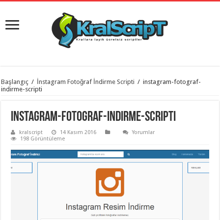
istanbul
Başlangıç
/
İnstagram Fotoğraf İndirme Scripti
/
instagram-fotograf-
organizasyon
indirme-scripti
evden
eve
taşımacılık
,
instagram-fotograf-indirme-scripti
gaziantep
organizasyon
,
kralscript
14 Kasım 2016
Yorumlar
gaziantep
198 Görüntüleme
evden
eve
taşımacılık
,
evden
eve
taşımacılık
,
gaziantep
evden
eve
taşımacılık
,
evden