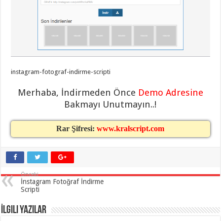
eve
taşımacılık
,
gaziantep
evden
eve
taşımacılık
,
gaziantep
evden
eve
taşımacılık
,
instagram-fotograf-indirme-scripti
gaziantep
evden
eve
Merhaba, İndirmeden Önce
Demo Adresine
taşımacılık
,
Bakmayı Unutmayın..!
gaziantep
evden
eve
taşımacılık
,
Rar Şifresi:
www.kralscript.com
evden
eve
taşımacılık
,
gaziantep
asansörlü
taşıma
,
Önceki
gaziantep
İnstagram Fotoğraf İndirme
evden
Scripti
eve
taşımacılık
,
İlgili Yazılar
gaziantep
organizasyon
,