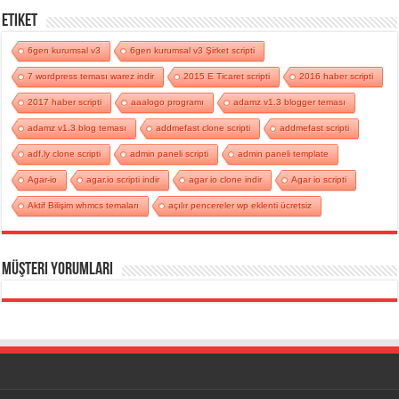
Etiket
6gen kurumsal v3
6gen kurumsal v3 Şirket scripti
7 wordpress teması warez indir
2015 E Ticaret scripti
2016 haber scripti
2017 haber scripti
aaalogo programı
adamz v1.3 blogger teması
adamz v1.3 blog teması
addmefast clone scripti
addmefast scripti
adf.ly clone scripti
admin paneli scripti
admin paneli template
Agar-io
agar.io scripti indir
agar io clone indir
Agar io scripti
Aktif Bilişim whmcs temaları
açılır pencereler wp eklenti ücretsiz
Müşteri Yorumları