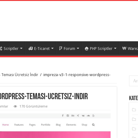
Scriptler
E-Ticaret
Forum
PHP Scriptler
Warez
Teması Ücretsiz İndir
/
impreza-v3-1-responsive-wordpress-
rdpress-temasi-ucretsiz-indir
Kate
umlar
170 Görüntüleme