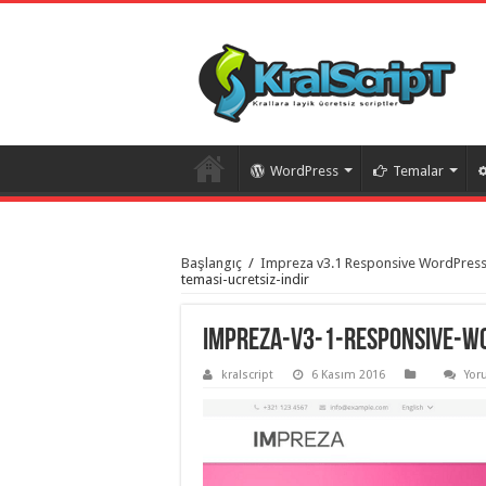
WordPress
Temalar
istanbul
organizasyon
Başlangıç
/
Impreza v3.1 Responsive WordPress 
evden
temasi-ucretsiz-indir
eve
taşımacılık
,
gaziantep
organizasyon
,
impreza-v3-1-responsive-wo
gaziantep
evden
kralscript
6 Kasım 2016
Yor
eve
taşımacılık
,
evden
eve
taşımacılık
,
gaziantep
evden