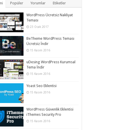
ni
Popüler
Yorumlar
Etiketler
WordPress Ücretsiz Nakliyat
Teması
23 Ocak 2017
BeTheme WordPress Teması
Ücretsiz İndir
15 Kasım 2016
uDesing WordPress Kurumsal
Tema İndir
15 Kasım 2016
Yoast Seo Eklentisi
15 Kasım 2016
WordPress Güvenlik Eklentisi
iThemes Security Pro
15 Kasım 2016