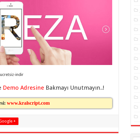
cretsiz-indir
e
Demo Adresine
Bakmayı Unutmayın..!
esi:
www.kralscript.com
Google +