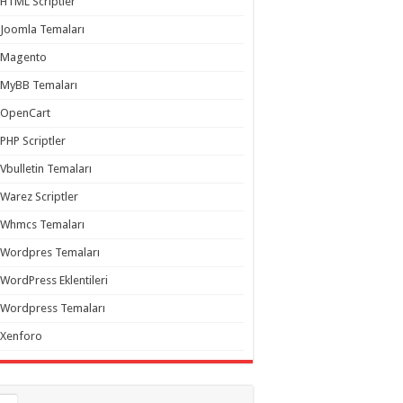
HTML Scriptler
Joomla Temaları
Magento
MyBB Temaları
OpenCart
PHP Scriptler
Vbulletin Temaları
Warez Scriptler
Whmcs Temaları
Wordpres Temaları
WordPress Eklentileri
Wordpress Temaları
Xenforo