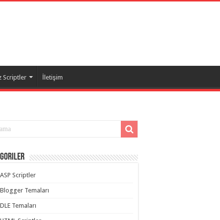
 Scriptler
İletişim
goriler
ASP Scriptler
Blogger Temaları
DLE Temaları