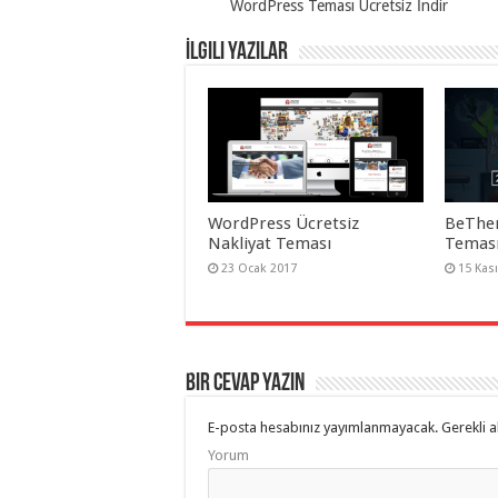
WordPress Teması Ücretsiz İndir
taşımacılık
,
gaziantep
organizasyon
,
İlgili Yazılar
gaziantep
organizasyon
,
gaziantep
organizasyon
,
gaziantep
organizasyon
,
gaziantep
organizasyon
,
gaziantep
organizasyon
,
WordPress Ücretsiz
BeThe
gaziantep
Nakliyat Teması
Teması
palyaço
,
twitter
23 Ocak 2017
15 Kas
takipçi
hilesi
,
twitter
takipçi
hilesi
,
instagram
Bir cevap yazın
takipçi
hilesi
,
E-posta hesabınız yayımlanmayacak.
Gerekli a
Yorum