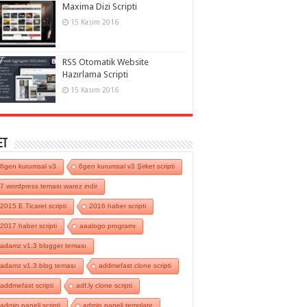
Maxima Dizi Scripti
15 Kasım 2016
RSS Otomatik Website
Hazırlama Scripti
15 Kasım 2016
et
6gen kurumsal v3
6gen kurumsal v3 Şirket scripti
7 wordpress teması warez indir
2015 E Ticaret scripti
2016 haber scripti
2017 haber scripti
aaalogo programı
adamz v1.3 blogger teması
adamz v1.3 blog teması
addmefast clone scripti
addmefast scripti
adf.ly clone scripti
admin paneli scripti
admin paneli template