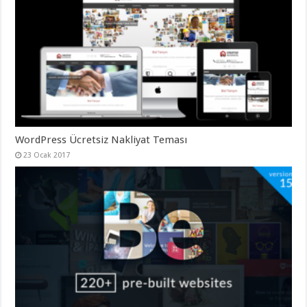
gaziantep
organizasyon
,
gaziantep
organizasyon
,
gaziantep
organizasyon
,
gaziantep
organizasyon
,
gaziantep
organizasyon
,
gaziantep
palyaço
,
twitter
takipçi
WordPress Ücretsiz Nakliyat Teması
hilesi
,
23 Ocak 2017
twitter
takipçi
hilesi
,
instagram
takipçi
hilesi
,