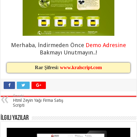
eve
taşımacılık
,
gaziantep
evden
eve
taşımacılık
,
gaziantep
evden
eve
taşımacılık
,
Merhaba, İndirmeden Önce
Demo Adresine
gaziantep
evden
Bakmayı Unutmayın..!
eve
taşımacılık
,
gaziantep
Rar Şifresi:
www.kralscript.com
evden
eve
taşımacılık
,
evden
eve
taşımacılık
,
Önceki
gaziantep
Html Zeyin Yağı Firma Satış
asansörlü
Scripti
taşıma
,
gaziantep
evden
İlgili Yazılar
eve
taşımacılık
,
gaziantep
organizasyon
,