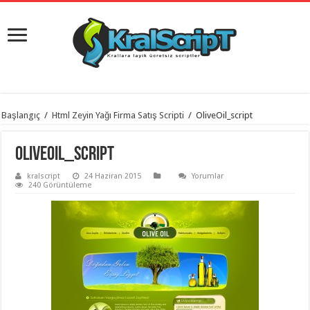
istanbul
Başlangıç
/
Html Zeyin Yağı Firma Satış Scripti
/
OliveOil_script
organizasyon
evden
eve
OliveOil_script
taşımacılık
,
gaziantep
kralscript
24 Haziran 2015
Yorumlar
organizasyon
,
240 Görüntüleme
gaziantep
evden
eve
taşımacılık
,
evden
eve
taşımacılık
,
gaziantep
evden
eve
taşımacılık
,
evden