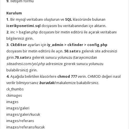
9.
İletişim formu
gaziantep
organizasyon
,
gaziantep
Kurulum
organizasyon
,
gaziantep
1.
Bir mysql veritabanı oluşturun ve
SQL
klasöründe bulunan
organizasyon
,
icerikyonetimi.sql
dosyasını bu veritabanından içe aktarın.
gaziantep
organizasyon
,
2.
inc > baglan.php dosyasını bir metin editörü ile açarak veritabanı
gaziantep
bilgilerinizi girin.
organizasyon
,
3.
CkEditor
ayarları için
iy_admin > ckfinder > config.php
gaziantep
palyaço
,
dosyasını bir metin editörü ile açın.
50.satır
a gelerek site adresinizi
twitter
girin.
70.satır
a gelerek sunucu yolunuzu (tarayıcınızdan
takipçi
hilesi
,
siteadresi.com/yol.php
adresinize girerek sunucu yolunuzu
twitter
bulabilirsiniz) girin.
takipçi
hilesi
,
4.
Aşağıda belirtilen klasörlere
chmod 777
verin. CHMOD değeri nasıl
instagram
verilir bilmiyorsanız
buradaki
makalemize bakabilirsiniz.
takipçi
hilesi
,
ck_thumbs
ckimages
images
images/galeri
images/galeri/kucuk
images/referans
images/referans/kucuk