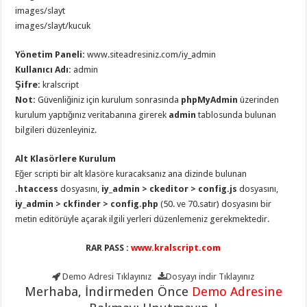
images/slayt
images/slayt/kucuk
Yönetim Paneli:
www.siteadresiniz.com/iy_admin
Kullanıcı Adı:
admin
Şifre:
kralscript
Not:
Güvenliğiniz için kurulum sonrasında
phpMyAdmin
üzerinden
kurulum yaptığınız veritabanına girerek
admin
tablosunda bulunan
bilgileri düzenleyiniz.
Alt Klasörlere Kurulum
Eğer scripti bir alt klasöre kuracaksanız ana dizinde bulunan
.htaccess
dosyasını,
iy_admin > ckeditor > config.js
dosyasını,
iy_admin > ckfinder > config.php
(50. ve 70.satır) dosyasını bir
metin editörüyle açarak ilgili yerleri düzenlemeniz gerekmektedir.
RAR PASS :
www.kralscript.com
Demo Adresi
Tıklayınız
Dosyayı indir
Tıklayınız
Merhaba, İndirmeden Önce
Demo Adresine