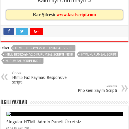
Bakmayı Unutmayın..!
Rar Şifresi:
www.kralscript.com
Etiket
HTML BKDIZAYN V2.0 KURUMSAL SCRIPTI
HTML BKDIZAYN V2.0 KURUMSAL SCRIPTI INDIR
HTML KURUMSAL SCRIPT
KURUMSAL SCRIPT INDIR
Önceki
Html5 Faz Kayması Responsive
scripti
Sonraki
Php Geri Sayım Scripti
İlgili Yazılar
Singular HTML Admin Paneli Ücretsiz
14 Kasım 2016