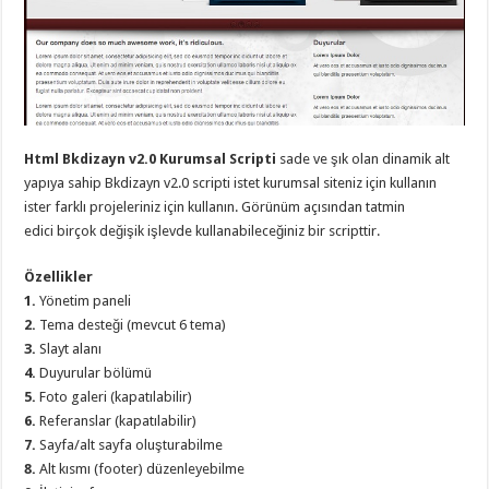
eve
taşımacılık
,
gaziantep
evden
eve
taşımacılık
,
gaziantep
evden
eve
taşımacılık
,
Html Bkdizayn v2.0 Kurumsal Scripti
sade ve şık olan dinamik alt
gaziantep
yapıya sahip Bkdizayn v2.0 scripti istet kurumsal siteniz için kullanın
evden
eve
ister farklı projeleriniz için kullanın. Görünüm açısından tatmin
taşımacılık
,
edici birçok değişik işlevde kullanabileceğiniz bir scripttir.
gaziantep
evden
eve
Özellikler
taşımacılık
,
evden
1.
Yönetim paneli
eve
2.
Tema desteği (mevcut 6 tema)
taşımacılık
,
gaziantep
3.
Slayt alanı
asansörlü
4.
Duyurular bölümü
taşıma
,
5.
Foto galeri (kapatılabilir)
gaziantep
evden
6.
Referanslar (kapatılabilir)
eve
7.
Sayfa/alt sayfa oluşturabilme
taşımacılık
,
gaziantep
8.
Alt kısmı (footer) düzenleyebilme
organizasyon
,