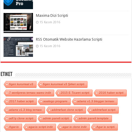
Maxima Dizi Scripti
15 Kasım 2016
RSS Otomatik Website Hazırlama Scripti
15 Kasım 2016
Etiket
6gen kurumsal v3
6gen kurumsal v3 Şirket scripti
7 wordpress teması warez indir
2015 E Ticaret scripti
2016 haber scripti
2017 haber scripti
aaalogo programı
adamz v1.3 blogger teması
adamz v1.3 blog teması
addmefast clone scripti
addmefast scripti
adf.ly clone scripti
admin paneli scripti
admin paneli template
Agar-io
agar.io scripti indir
agar io clone indir
Agar io scripti