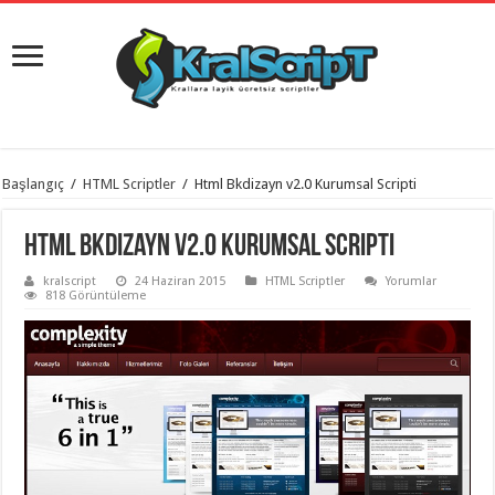
istanbul
Başlangıç
/
HTML Scriptler
/
Html Bkdizayn v2.0 Kurumsal Scripti
organizasyon
evden
eve
Html Bkdizayn v2.0 Kurumsal Scripti
taşımacılık
,
gaziantep
kralscript
24 Haziran 2015
HTML Scriptler
Yorumlar
organizasyon
,
818 Görüntüleme
gaziantep
evden
eve
taşımacılık
,
evden
eve
taşımacılık
,
gaziantep
evden
eve
taşımacılık
,
evden