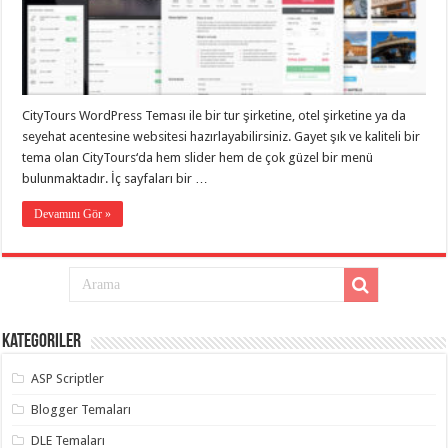
eve
taşımacılık
,
gaziantep
evden
eve
taşımacılık
,
gaziantep
evden
CityTours WordPress Teması ile bir tur şirketine, otel şirketine ya da
eve
seyehat acentesine websitesi hazırlayabilirsiniz. Gayet şık ve kaliteli bir
taşımacılık
,
gaziantep
tema olan CityTours‘da hem slider hem de çok güzel bir menü
evden
bulunmaktadır. İç sayfaları bir …
eve
taşımacılık
,
gaziantep
Devamını Gör »
evden
eve
taşımacılık
,
evden
eve
taşımacılık
,
gaziantep
asansörlü
Kategoriler
taşıma
,
gaziantep
ASP Scriptler
evden
eve
taşımacılık
,
Blogger Temaları
gaziantep
organizasyon
,
DLE Temaları