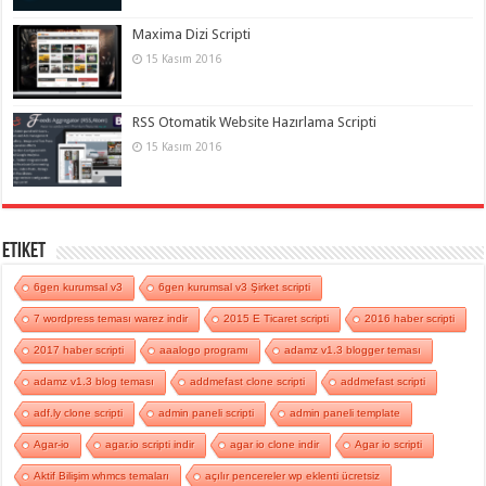
Maxima Dizi Scripti
15 Kasım 2016
RSS Otomatik Website Hazırlama Scripti
15 Kasım 2016
Etiket
6gen kurumsal v3
6gen kurumsal v3 Şirket scripti
7 wordpress teması warez indir
2015 E Ticaret scripti
2016 haber scripti
2017 haber scripti
aaalogo programı
adamz v1.3 blogger teması
adamz v1.3 blog teması
addmefast clone scripti
addmefast scripti
adf.ly clone scripti
admin paneli scripti
admin paneli template
Agar-io
agar.io scripti indir
agar io clone indir
Agar io scripti
Aktif Bilişim whmcs temaları
açılır pencereler wp eklenti ücretsiz