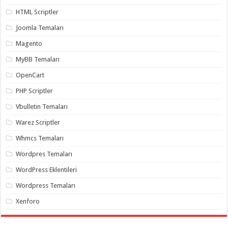
gaziantep
organizasyon
,
HTML Scriptler
gaziantep
organizasyon
,
Joomla Temaları
gaziantep
organizasyon
,
Magento
gaziantep
organizasyon
,
MyBB Temaları
gaziantep
organizasyon
,
OpenCart
gaziantep
palyaço
,
PHP Scriptler
twitter
takipçi
Vbulletin Temaları
hilesi
,
twitter
Warez Scriptler
takipçi
hilesi
,
Whmcs Temaları
instagram
takipçi
Wordpres Temaları
hilesi
,
WordPress Eklentileri
Wordpress Temaları
Xenforo