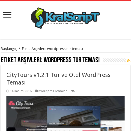
istanbul
Başlangıç
/
Etiket Arşivleri: wordpress tur teması
organizasyon
evden
Etiket Arşivleri:
wordpress tur teması
eve
taşımacılık
,
gaziantep
CityTours v1.2.1 Tur ve Otel WordPress
organizasyon
,
gaziantep
Teması
evden
eve
14 Kasım 2016
Wordpres Temaları
0
taşımacılık
,
evden
eve
taşımacılık
,
gaziantep
evden
eve
taşımacılık
,
evden