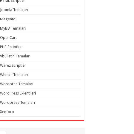
HTML Scriptler
Joomla Temaları
Magento
MyBB Temaları
OpenCart
PHP Scriptler
Vbulletin Temaları
Warez Scriptler
Whmcs Temaları
Wordpres Temaları
WordPress Eklentileri
Wordpress Temaları
Xenforo