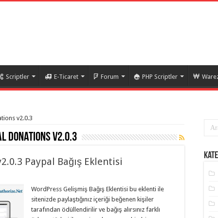
Scriptler
E-Ticaret
Forum
PHP Scriptler
Warez
ations v2.0.3
l donations v2.0.3
Kate
2.0.3 Paypal Bağış Eklentisi
WordPress Gelişmiş Bağış Eklentisi bu eklenti ile
sitenizde paylaştığınız içeriği beğenen kişiler
tarafından ödüllendirilir ve bağış alırsınız farklı