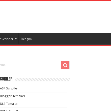
 Scriptler
İletişim
goriler
ASP Scriptler
Blogger Temaları
DLE Temaları