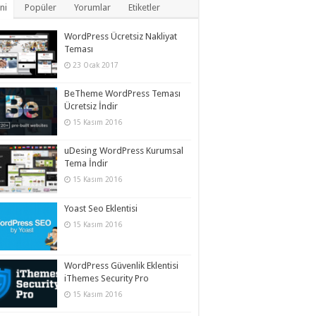
ni
Popüler
Yorumlar
Etiketler
WordPress Ücretsiz Nakliyat
Teması
23 Ocak 2017
BeTheme WordPress Teması
Ücretsiz İndir
15 Kasım 2016
uDesing WordPress Kurumsal
Tema İndir
15 Kasım 2016
Yoast Seo Eklentisi
15 Kasım 2016
WordPress Güvenlik Eklentisi
iThemes Security Pro
15 Kasım 2016