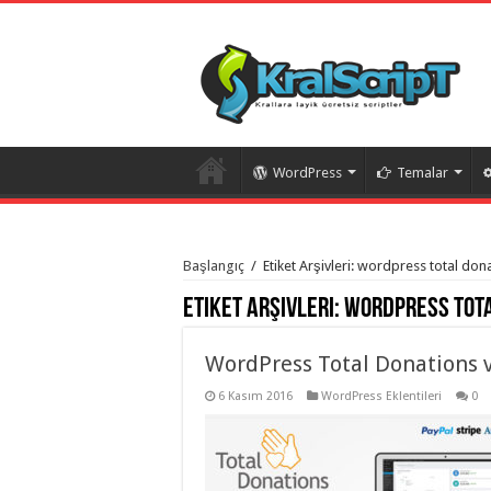
WordPress
Temalar
istanbul
organizasyon
Başlangıç
/
Etiket Arşivleri: wordpress total don
evden
eve
Etiket Arşivleri:
wordpress tota
taşımacılık
,
gaziantep
organizasyon
,
gaziantep
WordPress Total Donations v
evden
eve
6 Kasım 2016
WordPress Eklentileri
0
taşımacılık
,
evden
eve
taşımacılık
,
gaziantep
evden