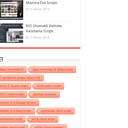
Maxima Dizi Scripti
15 Kasım 2016
RSS Otomatik Website
Hazırlama Scripti
15 Kasım 2016
et
6gen kurumsal v3
6gen kurumsal v3 Şirket scripti
7 wordpress teması warez indir
2015 E Ticaret scripti
2016 haber scripti
2017 haber scripti
aaalogo programı
adamz v1.3 blogger teması
adamz v1.3 blog teması
addmefast clone scripti
addmefast scripti
adf.ly clone scripti
admin paneli scripti
admin paneli template