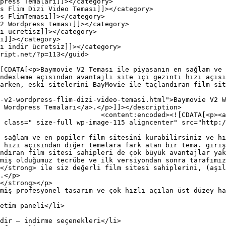
ndexleme açısından avantajlı site içi gezinti hızı açısı
arken, eski sitelerini BayMovie ile taçlandıran film sit
-v2-wordpress-flim-dizi-video-temasi.html">Baymovie V2 W
 Wordpress Temaları</a>.</p>]]></description>

tp://kralscript.net/wp-
 class=" size-full wp-image-115 aligncenter" src="http:/
 sağlam ve en popiler film sitesini kurabilirsiniz ve hı
 hızı açısından diğer temelara fark atan bir tema. giriş
ndıran film sitesi sahipleri de çok büyük avantajlar yak
miş olduğumuz tecrübe ve ilk versiyondan sonra tarafımız
</strong> ile siz değerli film sitesi sahiplerini, (aşıl
.</p>

</strong></p>

miş profesyonel tasarım ve çok hızlı açılan üst düzey ha
etim paneli</li>

dir – indirme seçenekleri</li>
