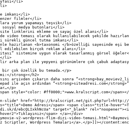
yfası</li>

li>

e imkanı</li>

enzer filmler</li>

lara yorum yapamayı teşvik</li>

 sosyal medya butonları</li>

site linklerini ekleme ve sayaç özel alanı</li>

de video teması olarak kullanılabilecek şekilde hazırlan
i sürekli güncel tutma imkanı</li>

nle hazırlanan <b>taxonomi </b>özelliği sayesinde eşi be
l edilebilen birçok reklam alanı</li>

itası” sistemine uygun olarak tasarlanmış görsel öğeler<
</li>

lir arka plan ile yepyeni görünümlere çok çabuk adaptasy
 bir çok özellik bu temada.</p>

mi:</strong></h2>

sını arşivden çıkarın daha sonra “<strong>bay_moviev2_li
epad ile açın ardından “<strong>siteadresi.com</strong>”
ar…</p>

span style="color: #ff0000;">www.kralscript.com</span></
n-slide" href="http://kralscript.net/git.php?url=http://
s="title">Demo Adresi</span> <span class="title-hover">T
di.sk/d/ebcQLIxkhNcUa" target="_blank" rel="noopener"><i
hover2">Tıklayınız</span> </a></div>

ymovie-v2-wordpress-flim-dizi-video-temasi.html">Baymovi
z Scriptler, Wordpress Temaları</a>.</p>]]></content:enc