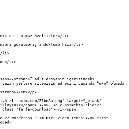
mış akıl almaz özellikler</li>

nzeri görülmemiş indexleme hızı</li>

/li>

on</li>

sans</strong>” adlı dosyanın içerisindeki 
 yazan yerlere sitenizin adresini başında “www” olmadan 
strong></em></p>

i.hizliresim.com/Z1bmAa.png" target="_blank" 
ıklayınız</span> </a>  <a class="btn-slide2" 
 class="fa fa-download"></i><span 
e V2 WordPress Flim Dizi Video Teması</a> first 
oded>
