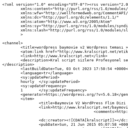
<?xml version="1.0" encoding="UTF-8"?><rss version="2.0
	xmlns:content="http://purl.org/rss/1.0/modules/content/"

	xmlns:wfw="http://wellformedweb.org/CommentAPI/"

	xmlns:dc="http://purl.org/dc/elements/1.1/"

	xmlns:atom="http://www.w3.org/2005/Atom"

	xmlns:sy="http://purl.org/rss/1.0/modules/syndication/"

	xmlns:slash="http://purl.org/rss/1.0/modules/slash/"

	>

<channel>

	<title>wordpress baymovie v2 Wordpress teması » Ücretsiz Scriptler, Wordpress Temaları</title>

	<atom:link href="http://www.kralscript.net/etiket/wordpress-baymovie-v2-wordpress-temasi/feed" rel="self" type="application/rss+xml" />

	<link>http://www.kralscript.net</link>

	<description>Kral script sizlere Profesyonel seo uyumlu wordpress temaları, php scriptler, asp scriptler ücretsiz scriptler indirme imkanı sunar.
</description>

	<lastBuildDate>Tue, 03 Oct 2023 17:50:54 +0000</lastBuildDate>

	<language>tr</language>

	<sy:updatePeriod>

	hourly	</sy:updatePeriod>

	<sy:updateFrequency>

	1	</sy:updateFrequency>

	<generator>https://wordpress.org/?v=5.6.18</generator>

	<item>

		<title>Baymovie V2 WordPress Flim Dizi Video Teması</title>

		<link>http://www.kralscript.net/baymovie-v2-wordpress-flim-dizi-video-temasi.html</link>

					<comments>http://www.kralscript.net/baymovie-v2-wordpress-flim-dizi-video-temasi.html#respond</comments>

		<dc:creator><![CDATA[kralscript]]></dc:creator>

		<pubDate>Sun, 21 Jun 2015 05:07:58 +0000</pubDate>
