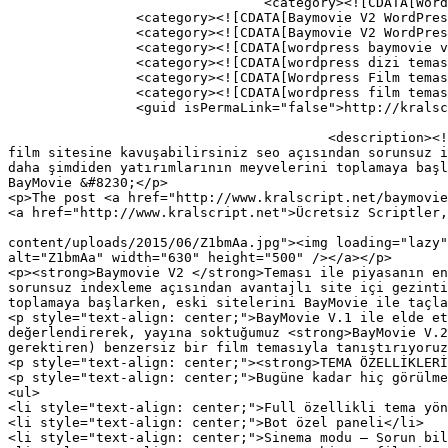
				<category><![CDATA[Wordpress Temaları]]></category>

		<category><![CDATA[Baymovie V2 WordPress Flim Dizi Video Teması]]></category>

		<category><![CDATA[Baymovie V2 WordPress FlimTeması]]></category>

		<category><![CDATA[wordpress baymovie v2 Wordpress teması]]></category>

		<category><![CDATA[wordpress dizi teması ücretisz]]></category>

		<category><![CDATA[Wordpress Film teması]]></category>

		<category><![CDATA[wordpress film teması indir ücretsiz]]></category>

		<guid isPermaLink="false">http://kralscript.net/?p=113</guid>

					<description><![CDATA[<p>Baymovie V2 Teması ile piyasanın en sağlam ve en popiler film sitesini kurabilirsiniz ve hızlı bir 
film sitesine kavuşabilirsiniz seo açısından sorunsuz i
daha şimdiden yatırımlarının meyvelerini toplamaya başl
BayMovie &#8230;</p>

<p>The post <a href="http://www.kralscript.net/baymovie
<a href="http://www.kralscript.net">Ücretsiz Scriptler,
										<content:encoded><![CDATA[<p><a href="ht
content/uploads/2015/06/Z1bmAa.jpg"><img loading="lazy"
alt="Z1bmAa" width="630" height="500" /></a></p>

<p><strong>Baymovie V2 </strong>Teması ile piyasanın en
sorunsuz indexleme açısından avantajlı site içi gezinti
toplamaya başlarken, eski sitelerini BayMovie ile taçla
<p style="text-align: center;">BayMovie V.1 ile elde et
değerlendirerek, yayına soktuğumuz <strong>BayMovie V.2
gerektiren) benzersiz bir film temasıyla tanıştırıyoruz
<p style="text-align: center;"><strong>TEMA ÖZELLİKLERİ
<p style="text-align: center;">Bugüne kadar hiç görülme
<ul>

<li style="text-align: center;">Full özellikli tema yön
<li style="text-align: center;">Bot özel paneli</li>

<li style="text-align: center;">Sinema modu – Sorun bil