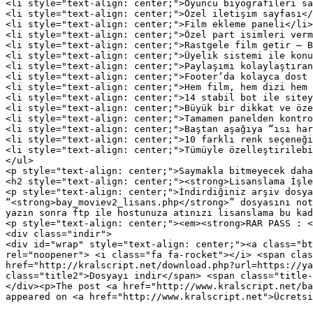
<li style="text-align: center;">Oyuncu biyografileri sa
<li style="text-align: center;">Özel iletişim sayfası</
<li style="text-align: center;">Film ekleme paneli</li>

<li style="text-align: center;">Özel part isimleri verm
<li style="text-align: center;">Rastgele film getir – B
<li style="text-align: center;">Üyelik sistemi ile konu
<li style="text-align: center;">Paylaşımı kolaylaştıran
<li style="text-align: center;">Footer‘da kolayca dost 
<li style="text-align: center;">Hem film, hem dizi hem 
<li style="text-align: center;">14 stabil bot ile sitey
<li style="text-align: center;">Büyük bir dikkat ve öze
<li style="text-align: center;">Tamamen panelden kontro
<li style="text-align: center;">Baştan aşağıya “ısı har
<li style="text-align: center;">10 farklı renk seçeneği
<li style="text-align: center;">Tümüyle özelleştirilebi
</ul>

<p style="text-align: center;">Saymakla bitmeyecek daha
<h2 style="text-align: center;"><strong>Lisanslama İşle
<p style="text-align: center;">İndirdiğiniz arşiv dosya
“<strong>bay_moviev2_lisans.php</strong>” dosyasını not
yazın sonra ftp ile hostunuza atınızı lisanslama bu kad
<p style="text-align: center;"><em><strong>RAR PASS : <
<div class="indir">

<div id="wrap" style="text-align: center;"><a class="bt
rel="noopener"> <i class="fa fa-rocket"></i> <span clas
href="http://kralscript.net/download.php?url=https://ya
class="title2">Dosyayı indir</span> <span class="title-
</div><p>The post <a href="http://www.kralscript.net/ba
appeared on <a href="http://www.kralscript.net">Ücretsi