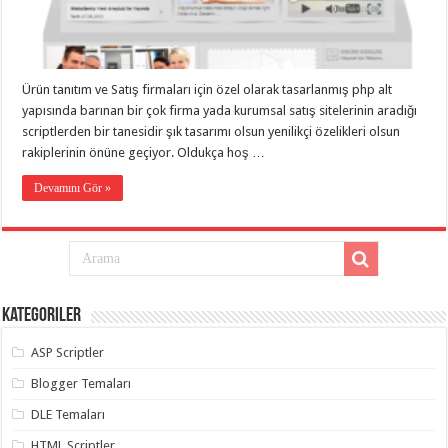
eve
taşımacılık
,
gaziantep
evden
eve
taşımacılık
,
Ürün tanıtım ve Satış firmaları için özel olarak tasarlanmış php alt
gaziantep
evden
yapısında barınan bir çok firma yada kurumsal satış sitelerinin aradığı
eve
scriptlerden bir tanesidir şık tasarımı olsun yenilikçi özelikleri olsun
taşımacılık
,
rakiplerinin önüne geçiyor. Oldukça hoş …
gaziantep
evden
eve
Devamını Gör »
taşımacılık
,
gaziantep
evden
eve
taşımacılık
,
evden
eve
taşımacılık
,
Kategoriler
gaziantep
asansörlü
taşıma
,
ASP Scriptler
gaziantep
evden
Blogger Temaları
eve
taşımacılık
,
DLE Temaları
gaziantep
organizasyon
,
HTML Scriptler