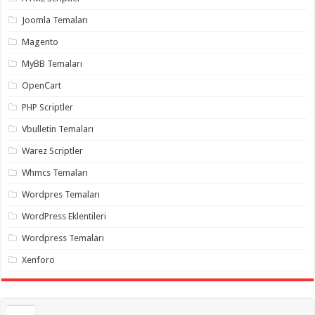
gaziantep
organizasyon
,
Joomla Temaları
gaziantep
organizasyon
,
Magento
gaziantep
organizasyon
,
MyBB Temaları
gaziantep
organizasyon
,
OpenCart
gaziantep
organizasyon
,
PHP Scriptler
gaziantep
palyaço
,
Vbulletin Temaları
twitter
takipçi
Warez Scriptler
hilesi
,
twitter
Whmcs Temaları
takipçi
hilesi
,
instagram
Wordpres Temaları
takipçi
hilesi
,
WordPress Eklentileri
Wordpress Temaları
Xenforo