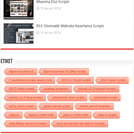
Maxima Dizi Scripti
15 Kasım 2016
RSS Otomatik Website Hazırlama Scripti
15 Kasım 2016
Etiket
6gen kurumsal v3
6gen kurumsal v3 Şirket scripti
7 wordpress teması warez indir
2015 E Ticaret scripti
2016 haber scripti
2017 haber scripti
aaalogo programı
adamz v1.3 blogger teması
adamz v1.3 blog teması
addmefast clone scripti
addmefast scripti
adf.ly clone scripti
admin paneli scripti
admin paneli template
Agar-io
agar.io scripti indir
agar io clone indir
Agar io scripti
Aktif Bilişim whmcs temaları
açılır pencereler wp eklenti ücretsiz