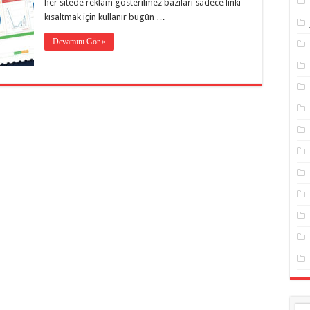
her sitede reklam gösterilmez bazıları sadece linki
kısaltmak için kullanır bugün …
Devamını Gör »