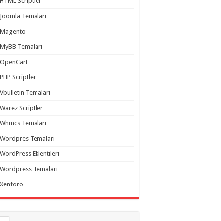
HTML Scriptler
Joomla Temaları
Magento
MyBB Temaları
OpenCart
PHP Scriptler
Vbulletin Temaları
Warez Scriptler
Whmcs Temaları
Wordpres Temaları
WordPress Eklentileri
Wordpress Temaları
Xenforo