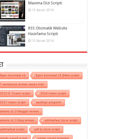
Maxima Dizi Scripti
15 Kasım 2016
RSS Otomatik Website
Hazırlama Scripti
15 Kasım 2016
et
6gen kurumsal v3
6gen kurumsal v3 Şirket scripti
7 wordpress teması warez indir
2015 E Ticaret scripti
2016 haber scripti
2017 haber scripti
aaalogo programı
adamz v1.3 blogger teması
adamz v1.3 blog teması
addmefast clone scripti
addmefast scripti
adf.ly clone scripti
admin paneli scripti
admin paneli template