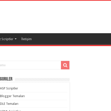
 Scriptler
İletişim
goriler
ASP Scriptler
Blogger Temaları
DLE Temaları