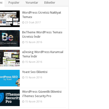
ni
Popüler
Yorumlar
Etiketler
WordPress Ücretsiz Nakliyat
Teması
23 Ocak 2017
BeTheme WordPress Teması
Ücretsiz İndir
15 Kasım 2016
uDesing WordPress Kurumsal
Tema İndir
15 Kasım 2016
Yoast Seo Eklentisi
15 Kasım 2016
WordPress Güvenlik Eklentisi
iThemes Security Pro
15 Kasım 2016