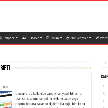
Scriptler
E-Ticaret
Forum
PHP Scriptler
Warez
ripti
Kate
0
Uluslar arası kullanılan yabancı alt yapılı bir script
olan Url Kısaltma Scripti hit reklamı satan veya
popup ile para kazanan kişilerin kurduğu bir sitedir