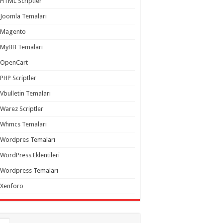
HTML Scriptler
Joomla Temaları
Magento
MyBB Temaları
OpenCart
PHP Scriptler
Vbulletin Temaları
Warez Scriptler
Whmcs Temaları
Wordpres Temaları
WordPress Eklentileri
Wordpress Temaları
Xenforo