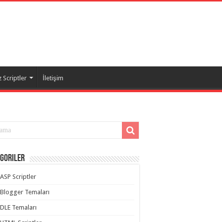
 Scriptler
İletişim
goriler
ASP Scriptler
Blogger Temaları
DLE Temaları