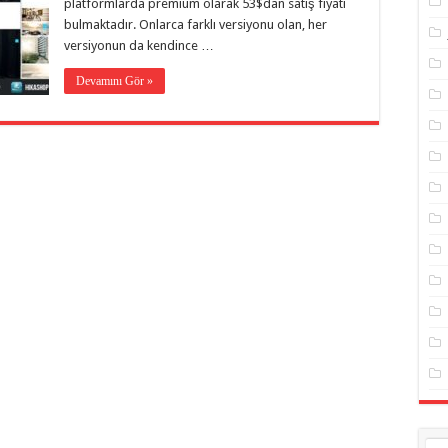
platformlarda premium olarak 53$dan satış fiyatı
bulmaktadır. Onlarca farklı versiyonu olan, her
versiyonun da kendince …
Devamını Gör »