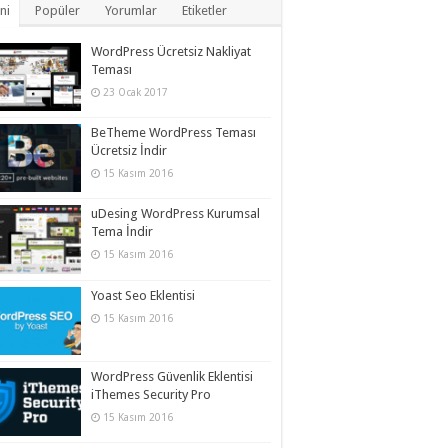
ni
Popüler
Yorumlar
Etiketler
WordPress Ücretsiz Nakliyat
Teması
23 Ocak 2017
BeTheme WordPress Teması
Ücretsiz İndir
15 Kasım 2016
uDesing WordPress Kurumsal
Tema İndir
15 Kasım 2016
Yoast Seo Eklentisi
15 Kasım 2016
WordPress Güvenlik Eklentisi
iThemes Security Pro
15 Kasım 2016