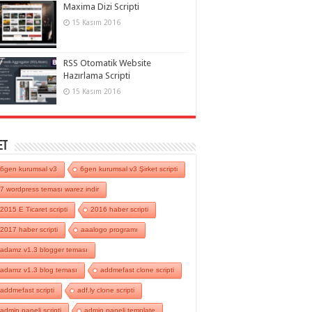
Maxima Dizi Scripti
15 Kasım 2016
RSS Otomatik Website
Hazırlama Scripti
15 Kasım 2016
et
6gen kurumsal v3
6gen kurumsal v3 Şirket scripti
7 wordpress teması warez indir
2015 E Ticaret scripti
2016 haber scripti
2017 haber scripti
aaalogo programı
adamz v1.3 blogger teması
adamz v1.3 blog teması
addmefast clone scripti
addmefast scripti
adf.ly clone scripti
admin paneli scripti
admin paneli template