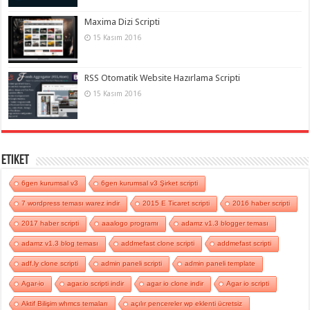
Maxima Dizi Scripti
15 Kasım 2016
RSS Otomatik Website Hazırlama Scripti
15 Kasım 2016
Etiket
6gen kurumsal v3
6gen kurumsal v3 Şirket scripti
7 wordpress teması warez indir
2015 E Ticaret scripti
2016 haber scripti
2017 haber scripti
aaalogo programı
adamz v1.3 blogger teması
adamz v1.3 blog teması
addmefast clone scripti
addmefast scripti
adf.ly clone scripti
admin paneli scripti
admin paneli template
Agar-io
agar.io scripti indir
agar io clone indir
Agar io scripti
Aktif Bilişim whmcs temaları
açılır pencereler wp eklenti ücretsiz