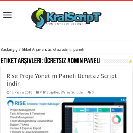
istanbul
Başlangıç
/
Etiket Arşivleri: ücretsiz admin paneli
organizasyon
evden
Etiket Arşivleri:
ücretsiz admin paneli
eve
taşımacılık
,
gaziantep
Rise Proje Yönetim Paneli Ücretsiz Script
organizasyon
,
gaziantep
İndir
evden
eve
12 Kasım 2016
PHP Scriptler
,
Warez Scriptler
0
taşımacılık
,
evden
eve
taşımacılık
,
gaziantep
evden
eve
taşımacılık
,
evden