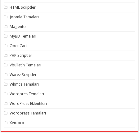
gaziantep
organizasyon
,
HTML Scriptler
gaziantep
organizasyon
,
Joomla Temaları
gaziantep
organizasyon
,
Magento
gaziantep
organizasyon
,
MyBB Temaları
gaziantep
organizasyon
,
OpenCart
gaziantep
palyaço
,
PHP Scriptler
twitter
takipçi
Vbulletin Temaları
hilesi
,
twitter
Warez Scriptler
takipçi
hilesi
,
Whmcs Temaları
instagram
takipçi
Wordpres Temaları
hilesi
,
WordPress Eklentileri
Wordpress Temaları
Xenforo