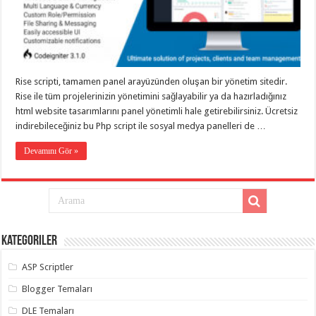
eve
taşımacılık
,
gaziantep
evden
eve
taşımacılık
,
gaziantep
evden
Rise scripti, tamamen panel arayüzünden oluşan bir yönetim sitedir.
eve
Rise ile tüm projelerinizin yönetimini sağlayabilir ya da hazırladığınız
taşımacılık
,
gaziantep
html website tasarımlarını panel yönetimli hale getirebilirsiniz. Ücretsiz
evden
indirebileceğiniz bu Php script ile sosyal medya panelleri de …
eve
taşımacılık
,
gaziantep
Devamını Gör »
evden
eve
taşımacılık
,
evden
eve
taşımacılık
,
gaziantep
asansörlü
Kategoriler
taşıma
,
gaziantep
ASP Scriptler
evden
eve
taşımacılık
,
Blogger Temaları
gaziantep
organizasyon
,
DLE Temaları