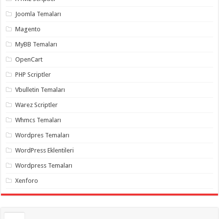
gaziantep
organizasyon
,
Joomla Temaları
gaziantep
organizasyon
,
Magento
gaziantep
organizasyon
,
MyBB Temaları
gaziantep
organizasyon
,
OpenCart
gaziantep
organizasyon
,
PHP Scriptler
gaziantep
palyaço
,
Vbulletin Temaları
twitter
takipçi
Warez Scriptler
hilesi
,
twitter
Whmcs Temaları
takipçi
hilesi
,
instagram
Wordpres Temaları
takipçi
hilesi
,
WordPress Eklentileri
Wordpress Temaları
Xenforo