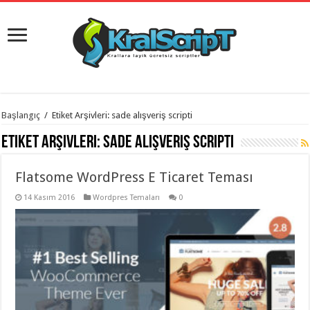
istanbul
Başlangıç
/
Etiket Arşivleri: sade alışveriş scripti
organizasyon
evden
Etiket Arşivleri:
sade alışveriş scripti
eve
taşımacılık
,
gaziantep
Flatsome WordPress E Ticaret Teması
organizasyon
,
gaziantep
evden
14 Kasım 2016
Wordpres Temaları
0
eve
taşımacılık
,
evden
eve
taşımacılık
,
gaziantep
evden
eve
taşımacılık
,
evden