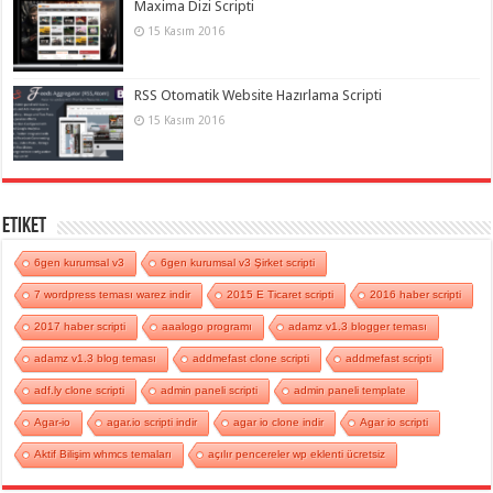
Maxima Dizi Scripti
15 Kasım 2016
RSS Otomatik Website Hazırlama Scripti
15 Kasım 2016
Etiket
6gen kurumsal v3
6gen kurumsal v3 Şirket scripti
7 wordpress teması warez indir
2015 E Ticaret scripti
2016 haber scripti
2017 haber scripti
aaalogo programı
adamz v1.3 blogger teması
adamz v1.3 blog teması
addmefast clone scripti
addmefast scripti
adf.ly clone scripti
admin paneli scripti
admin paneli template
Agar-io
agar.io scripti indir
agar io clone indir
Agar io scripti
Aktif Bilişim whmcs temaları
açılır pencereler wp eklenti ücretsiz