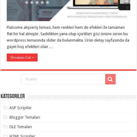
eve
taşımacılık
,
gaziantep
evden
eve
taşımacılık
,
Flatsome alışveriş teması, hem renkleri hem de efekleri ile tamamen
gaziantep
evden
flat bir hal almıştır. Sadelikten yana olup içerikleri göz önüne seren bu
eve
wordpress temasında slider da bulunmakta. Ürün detay sayfasında da
taşımacılık
,
gayet hoş efektleri olan …
gaziantep
evden
eve
Devamını Gör »
taşımacılık
,
gaziantep
evden
eve
taşımacılık
,
evden
eve
taşımacılık
,
Kategoriler
gaziantep
asansörlü
taşıma
,
ASP Scriptler
gaziantep
evden
Blogger Temaları
eve
taşımacılık
,
DLE Temaları
gaziantep
organizasyon
,
HTML Scriptler