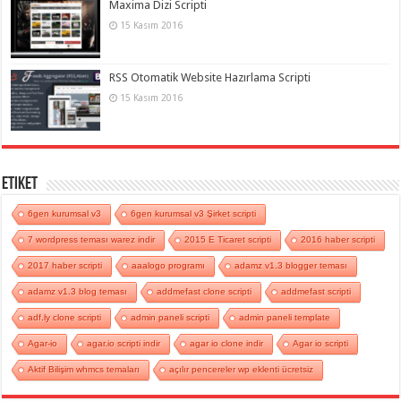
Maxima Dizi Scripti
15 Kasım 2016
RSS Otomatik Website Hazırlama Scripti
15 Kasım 2016
Etiket
6gen kurumsal v3
6gen kurumsal v3 Şirket scripti
7 wordpress teması warez indir
2015 E Ticaret scripti
2016 haber scripti
2017 haber scripti
aaalogo programı
adamz v1.3 blogger teması
adamz v1.3 blog teması
addmefast clone scripti
addmefast scripti
adf.ly clone scripti
admin paneli scripti
admin paneli template
Agar-io
agar.io scripti indir
agar io clone indir
Agar io scripti
Aktif Bilişim whmcs temaları
açılır pencereler wp eklenti ücretsiz