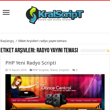
istanbul
Başlangıç
/
Etiket Arşivleri: radyo yayını teması
organizasyon
evden
Etiket Arşivleri:
radyo yayını teması
eve
taşımacılık
,
gaziantep
PHP Yeni Radyo Scripti
organizasyon
,
gaziantep
evden
13 Kasım 2016
PHP Scriptler
,
Warez Scriptler
0
eve
taşımacılık
,
evden
eve
taşımacılık
,
gaziantep
evden
eve
taşımacılık
,
evden