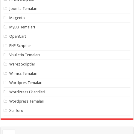
gaziantep
organizasyon
,
Joomla Temaları
gaziantep
organizasyon
,
Magento
gaziantep
organizasyon
,
MyBB Temaları
gaziantep
organizasyon
,
OpenCart
gaziantep
organizasyon
,
PHP Scriptler
gaziantep
palyaço
,
Vbulletin Temaları
twitter
takipçi
Warez Scriptler
hilesi
,
twitter
Whmcs Temaları
takipçi
hilesi
,
instagram
Wordpres Temaları
takipçi
hilesi
,
WordPress Eklentileri
Wordpress Temaları
Xenforo