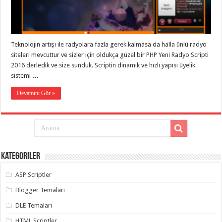
eve
taşımacılık
,
gaziantep
evden
eve
taşımacılık
,
Teknolojin artışı ile radyolara fazla gerek kalmasa da halla ünlü radyo
gaziantep
evden
siteleri mevcuttur ve sizler için oldukça güzel bir PHP Yeni Radyo Scripti
eve
2016 derledik ve size sunduk. Scriptin dinamik ve hızlı yapısı üyelik
taşımacılık
,
sistemi …
gaziantep
evden
eve
Devamını Gör »
taşımacılık
,
gaziantep
evden
eve
taşımacılık
,
evden
eve
taşımacılık
,
Kategoriler
gaziantep
asansörlü
taşıma
,
ASP Scriptler
gaziantep
evden
Blogger Temaları
eve
taşımacılık
,
DLE Temaları
gaziantep
organizasyon
,
HTML Scriptler