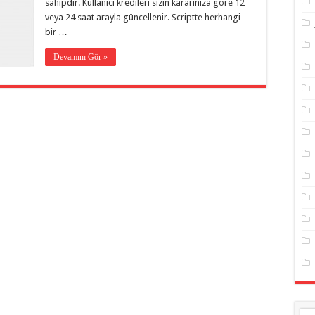
sahipdir. Kullanıcı kredileri sizin kararınıza göre 12
veya 24 saat arayla güncellenir. Scriptte herhangi
bir …
Devamını Gör »