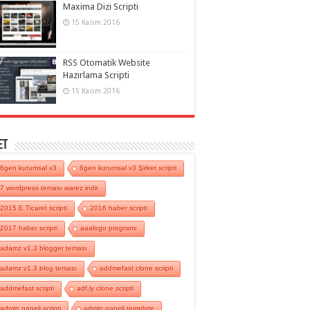
Maxima Dizi Scripti
15 Kasım 2016
RSS Otomatik Website
Hazırlama Scripti
15 Kasım 2016
et
6gen kurumsal v3
6gen kurumsal v3 Şirket scripti
7 wordpress teması warez indir
2015 E Ticaret scripti
2016 haber scripti
2017 haber scripti
aaalogo programı
adamz v1.3 blogger teması
adamz v1.3 blog teması
addmefast clone scripti
addmefast scripti
adf.ly clone scripti
admin paneli scripti
admin paneli template