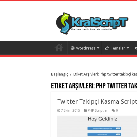
WordPress
Temalar
istanbul
organizasyon
Başlangıç
/
Etiket Arşivleri: Php twitter takipçi k
evden
eve
Etiket Arşivleri:
Php twitter tak
taşımacılık
,
gaziantep
organizasyon
,
gaziantep
Twitter Takipçi Kasma Script
evden
eve
7 Ekim 2015
PHP Scriptler
0
taşımacılık
,
evden
eve
taşımacılık
,
gaziantep
evden