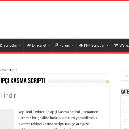
Scriptler
E-Ticaret
Forum
PHP Scriptler
Warez
asma scripti
ipçi kasma scripti
Kate
i İndir
Yep Yeni Twitter Takipçi Kasma Scripti , tamamen
ücretsiz bir şekilde indirip kurulum yapabilirsiniz.
Twitter takipçi kasma scripti türkçe arayüze