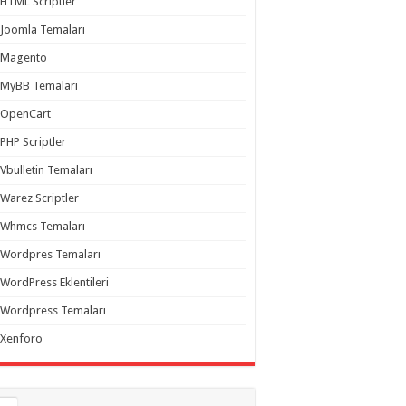
HTML Scriptler
Joomla Temaları
Magento
MyBB Temaları
OpenCart
PHP Scriptler
Vbulletin Temaları
Warez Scriptler
Whmcs Temaları
Wordpres Temaları
WordPress Eklentileri
Wordpress Temaları
Xenforo