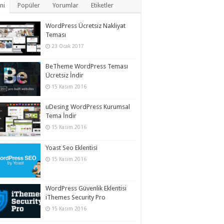
ni
Popüler
Yorumlar
Etiketler
WordPress Ücretsiz Nakliyat
Teması
23 Ocak 2017
BeTheme WordPress Teması
Ücretsiz İndir
15 Kasım 2016
uDesing WordPress Kurumsal
Tema İndir
15 Kasım 2016
Yoast Seo Eklentisi
15 Kasım 2016
WordPress Güvenlik Eklentisi
iThemes Security Pro
15 Kasım 2016