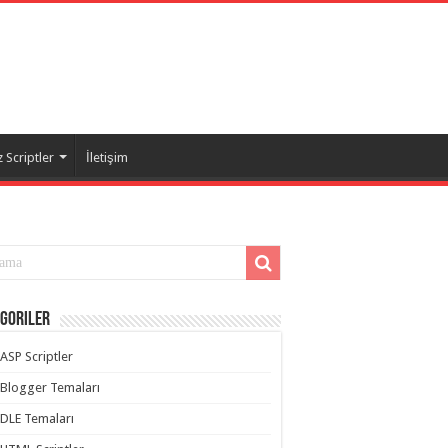
 Scriptler
İletişim
goriler
ASP Scriptler
Blogger Temaları
DLE Temaları