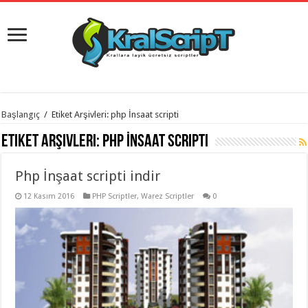
istanbul
Başlangıç
/
Etiket Arşivleri: php İnsaat scripti
organizasyon
evden
Etiket Arşivleri:
php İnsaat scripti
eve
taşımacılık
,
gaziantep
Php İnşaat scripti indir
organizasyon
,
gaziantep
evden
12 Kasım 2016
PHP Scriptler
,
Warez Scriptler
0
eve
taşımacılık
,
evden
eve
taşımacılık
,
gaziantep
evden
eve
taşımacılık
,
evden