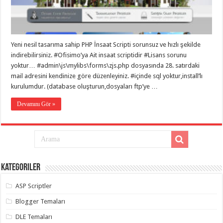
eve
taşımacılık
,
gaziantep
evden
eve
taşımacılık
,
Yeni nesil tasarıma sahip PHP İnsaat Scripti sorunsuz ve hızlı şekilde
gaziantep
evden
indirebilirsiniz. #Ofisimo’ya Ait insaat scriptidir #Lisans sorunu
eve
yoktur… #admin\js\mylibs\forms\zjs.php dosyasında 28. satırdaki
taşımacılık
,
mail adresini kendinize göre düzenleyiniz. #içinde sql yoktur,install’lı
gaziantep
evden
kurulumdur. (database oluşturun,dosyaları ftp’ye …
eve
taşımacılık
,
Devamını Gör »
gaziantep
evden
eve
taşımacılık
,
evden
eve
taşımacılık
,
gaziantep
asansörlü
Kategoriler
taşıma
,
gaziantep
ASP Scriptler
evden
eve
Blogger Temaları
taşımacılık
,
gaziantep
DLE Temaları
organizasyon
,