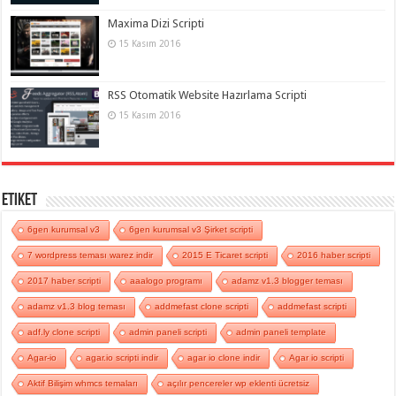
Maxima Dizi Scripti
15 Kasım 2016
RSS Otomatik Website Hazırlama Scripti
15 Kasım 2016
Etiket
6gen kurumsal v3
6gen kurumsal v3 Şirket scripti
7 wordpress teması warez indir
2015 E Ticaret scripti
2016 haber scripti
2017 haber scripti
aaalogo programı
adamz v1.3 blogger teması
adamz v1.3 blog teması
addmefast clone scripti
addmefast scripti
adf.ly clone scripti
admin paneli scripti
admin paneli template
Agar-io
agar.io scripti indir
agar io clone indir
Agar io scripti
Aktif Bilişim whmcs temaları
açılır pencereler wp eklenti ücretsiz