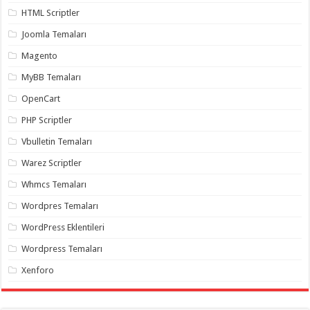
gaziantep
HTML Scriptler
organizasyon
,
gaziantep
Joomla Temaları
organizasyon
,
gaziantep
Magento
organizasyon
,
gaziantep
organizasyon
,
MyBB Temaları
gaziantep
organizasyon
,
OpenCart
gaziantep
palyaço
,
PHP Scriptler
twitter
takipçi
Vbulletin Temaları
hilesi
,
twitter
Warez Scriptler
takipçi
hilesi
,
Whmcs Temaları
instagram
takipçi
Wordpres Temaları
hilesi
,
WordPress Eklentileri
Wordpress Temaları
Xenforo