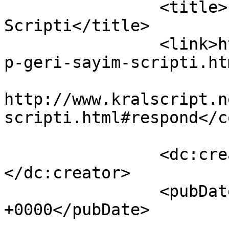
		<title>Php Geri Sayım 
Scripti</title>

		<link>http://www.kralscript.net/ph
p-geri-sayim-scripti.ht
					<co
http://www.kralscript.n
scripti.html#respond</c
		<dc:creator><![CDATA[kralscript]]>
</dc:creator>

		<pubDate>Wed, 24 Jun 2015 15:04:49 
+0000</pubDate>

				<catego