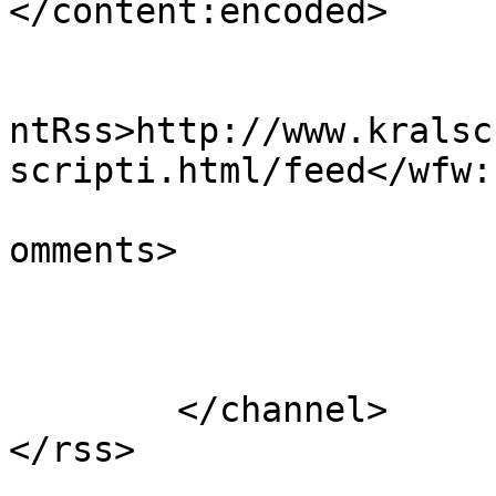
</content:encoded>

					<wf
ntRss>http://www.kralsc
scripti.html/feed</wfw:
			<slash:comments>0</slash
omments>

			</item>
	</channel>
