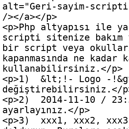
alt="Geri-sayim-scripti
/></a></p>

<p>Php altyapısı ile ya
scripti sitenize bakım 
bir script veya okullar
kapanmasında ne kadar k
kullanabilirsiniz.</p>

<p>1)  &lt;!- Logo -!&g
değiştirebilirsiniz.</p>
<p>2)  2014-11-10 / 23:
ayarlayınız.</p>

<p>3)  xxx1, xxx2, xxx3