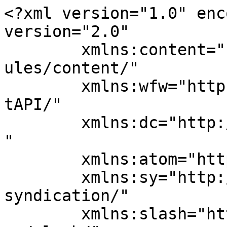
<?xml version="1.0" enc
version="2.0"

	xmlns:content="http://purl.org/rss/1.0/mod
ules/content/"

	xmlns:wfw="http://wellformedweb.org/Commen
tAPI/"

	xmlns:dc="http://purl.org/dc/elements/1.1/
"

	xmlns:atom="http://www.w3.org/2005/Atom"

	xmlns:sy="http://purl.org/rss/1.0/modules/
syndication/"

	xmlns:slash="http://purl.org/rss/1.0/modul