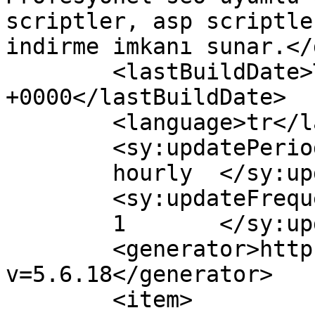
scriptler, asp scriptle
indirme imkanı sunar.</
	<lastBuildDate>Tue, 03 Oct 2023 17:50:55 
+0000</lastBuildDate>

	<language>tr</language>

	<sy:updatePeriod>

	hourly	</sy:updatePeriod>

	<sy:updateFrequency>

	1	</sy:updateFrequency>

	<generator>https://wordpress.org/?
v=5.6.18</generator>

	<item>
