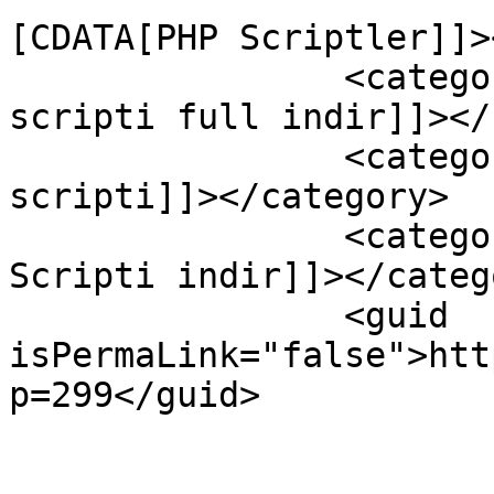
[CDATA[PHP Scriptler]]>
		<category><![CDATA[geri sayım 
scripti full indir]]></
		<category><![CDATA[php geri sayım 
scripti]]></category>

		<category><![CDATA[Php Geri Sayım 
Scripti indir]]></catego
		<guid 
isPermaLink="false">htt
p=299</guid>

					<de