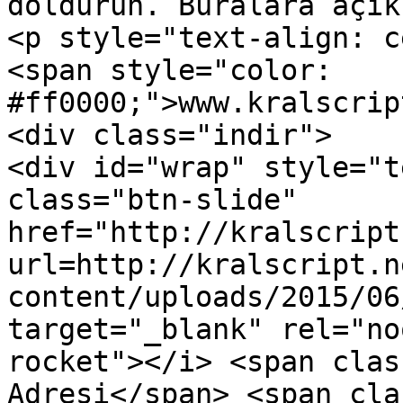
doldurun. Buralara açık
<p style="text-align: c
<span style="color: 
#ff0000;">www.kralscrip
<div class="indir">

<div id="wrap" style="t
class="btn-slide" 
href="http://kralscript
url=http://kralscript.n
content/uploads/2015/06
target="_blank" rel="no
rocket"></i> <span clas
Adresi</span> <span cla