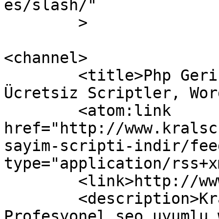
es/slash/"

	>

<channel>

	<title>Php Geri Sayım Scripti indir » 
Ücretsiz Scriptler, Wor
	<atom:link 
href="http://www.kralsc
sayim-scripti-indir/fee
type="application/rss+x
	<link>http://www.kralscript.net</link>

	<description>Kral script sizlere 
Profesyonel seo uyumlu 