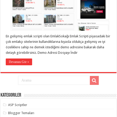
eve
taşımacılık
,
gaziantep
evden
eve
taşımacılık
,
gaziantep
evden
eve
En gelişmiş emlak scripti olan EmlakSokağı Emlak Scripti piyasadaki bir
taşımacılık
,
gaziantep
çok emlakçı sitelerinin kullandıklarına kıyasla oldukça gelişmiş ve iyi
evden
özeliklere sahip ne demek istediğimi demo adresine bakarak daha
eve
taşımacılık
,
detaylı görebilirsiniz. Demo Adresi Dosyayı İndir
gaziantep
evden
Devamını Gör »
eve
taşımacılık
,
evden
eve
taşımacılık
,
gaziantep
asansörlü
taşıma
,
Kategoriler
gaziantep
evden
eve
ASP Scriptler
taşımacılık
,
gaziantep
Blogger Temaları
organizasyon
,