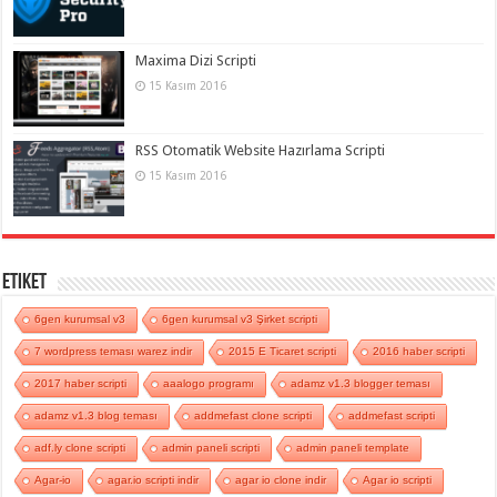
Maxima Dizi Scripti
15 Kasım 2016
RSS Otomatik Website Hazırlama Scripti
15 Kasım 2016
Etiket
6gen kurumsal v3
6gen kurumsal v3 Şirket scripti
7 wordpress teması warez indir
2015 E Ticaret scripti
2016 haber scripti
2017 haber scripti
aaalogo programı
adamz v1.3 blogger teması
adamz v1.3 blog teması
addmefast clone scripti
addmefast scripti
adf.ly clone scripti
admin paneli scripti
admin paneli template
Agar-io
agar.io scripti indir
agar io clone indir
Agar io scripti