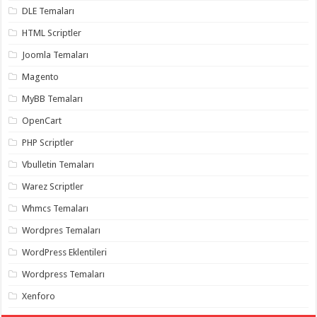
gaziantep
DLE Temaları
organizasyon
,
gaziantep
HTML Scriptler
organizasyon
,
gaziantep
Joomla Temaları
organizasyon
,
gaziantep
Magento
organizasyon
,
gaziantep
MyBB Temaları
organizasyon
,
gaziantep
OpenCart
palyaço
,
twitter
takipçi
PHP Scriptler
hilesi
,
twitter
Vbulletin Temaları
takipçi
hilesi
,
Warez Scriptler
instagram
takipçi
Whmcs Temaları
hilesi
,
Wordpres Temaları
WordPress Eklentileri
Wordpress Temaları
Xenforo