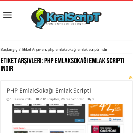
istanbul
Başlangıç
/
Etiket Arşivleri: php emlaksokağı emlak scripti indir
organizasyon
evden
Etiket Arşivleri:
php emlaksokağı emlak scripti
eve
taşımacılık
,
indir
gaziantep
organizasyon
,
gaziantep
evden
PHP EmlakSokağı Emlak Scripti
eve
taşımacılık
,
evden
13 Kasım 2016
PHP Scriptler
,
Warez Scriptler
0
eve
taşımacılık
,
gaziantep
evden
eve
taşımacılık
,
evden