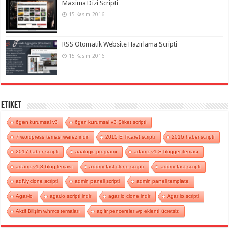
Maxima Dizi Scripti
15 Kasım 2016
RSS Otomatik Website Hazırlama Scripti
15 Kasım 2016
Etiket
6gen kurumsal v3
6gen kurumsal v3 Şirket scripti
7 wordpress teması warez indir
2015 E Ticaret scripti
2016 haber scripti
2017 haber scripti
aaalogo programı
adamz v1.3 blogger teması
adamz v1.3 blog teması
addmefast clone scripti
addmefast scripti
adf.ly clone scripti
admin paneli scripti
admin paneli template
Agar-io
agar.io scripti indir
agar io clone indir
Agar io scripti
Aktif Bilişim whmcs temaları
açılır pencereler wp eklenti ücretsiz