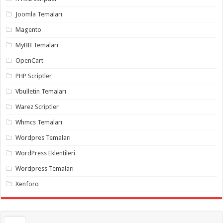
gaziantep
organizasyon
,
Joomla Temaları
gaziantep
organizasyon
,
Magento
gaziantep
organizasyon
,
MyBB Temaları
gaziantep
organizasyon
,
OpenCart
gaziantep
organizasyon
,
PHP Scriptler
gaziantep
palyaço
,
Vbulletin Temaları
twitter
takipçi
Warez Scriptler
hilesi
,
twitter
Whmcs Temaları
takipçi
hilesi
,
instagram
Wordpres Temaları
takipçi
hilesi
,
WordPress Eklentileri
Wordpress Temaları
Xenforo