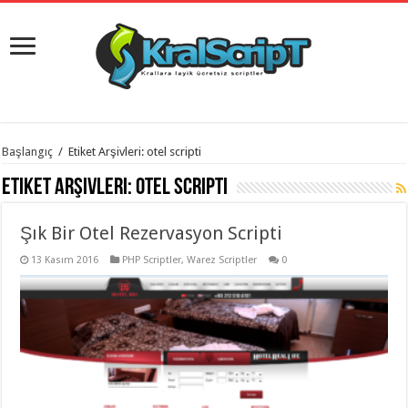
istanbul
Başlangıç
/
Etiket Arşivleri: otel scripti
organizasyon
evden
Etiket Arşivleri:
otel scripti
eve
taşımacılık
,
gaziantep
Şık Bir Otel Rezervasyon Scripti
organizasyon
,
gaziantep
evden
13 Kasım 2016
PHP Scriptler
,
Warez Scriptler
0
eve
taşımacılık
,
evden
eve
taşımacılık
,
gaziantep
evden
eve
taşımacılık
,
evden