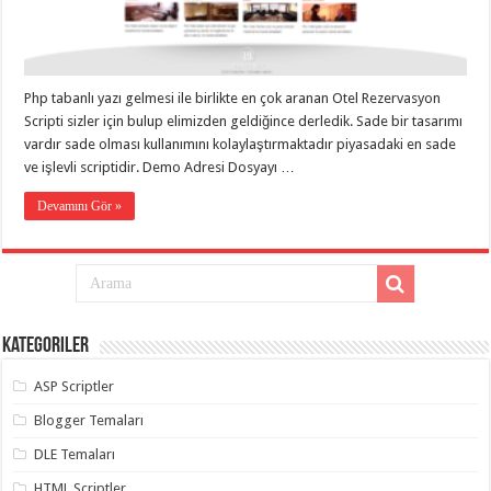
eve
taşımacılık
,
gaziantep
evden
eve
taşımacılık
,
Php tabanlı yazı gelmesi ile birlikte en çok aranan Otel Rezervasyon
gaziantep
evden
Scripti sizler için bulup elimizden geldiğince derledik. Sade bir tasarımı
eve
vardır sade olması kullanımını kolaylaştırmaktadır piyasadaki en sade
taşımacılık
,
ve işlevli scriptidir. Demo Adresi Dosyayı …
gaziantep
evden
eve
Devamını Gör »
taşımacılık
,
gaziantep
evden
eve
taşımacılık
,
evden
eve
taşımacılık
,
Kategoriler
gaziantep
asansörlü
taşıma
,
ASP Scriptler
gaziantep
evden
Blogger Temaları
eve
taşımacılık
,
DLE Temaları
gaziantep
organizasyon
,
HTML Scriptler