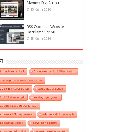
Maxima Dizi Scripti
15 Kasım 2016
RSS Otomatik Website
Hazırlama Scripti
15 Kasım 2016
et
6gen kurumsal v3
6gen kurumsal v3 Şirket scripti
7 wordpress teması warez indir
2015 E Ticaret scripti
2016 haber scripti
2017 haber scripti
aaalogo programı
adamz v1.3 blogger teması
adamz v1.3 blog teması
addmefast clone scripti
addmefast scripti
adf.ly clone scripti
admin paneli scripti
admin paneli template