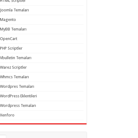
HTML Scriptler
Joomla Temaları
Magento
MyBB Temaları
OpenCart
PHP Scriptler
Vbulletin Temaları
Warez Scriptler
Whmcs Temaları
Wordpres Temaları
WordPress Eklentileri
Wordpress Temaları
Xenforo