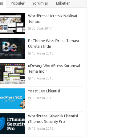
ni
Popüler
Yorumlar
Etiketler
WordPress Ücretsiz Nakliyat
Teması
23 Ocak 2017
BeTheme WordPress Teması
Ücretsiz İndir
15 Kasım 2016
uDesing WordPress Kurumsal
Tema İndir
15 Kasım 2016
Yoast Seo Eklentisi
15 Kasım 2016
WordPress Güvenlik Eklentisi
iThemes Security Pro
15 Kasım 2016