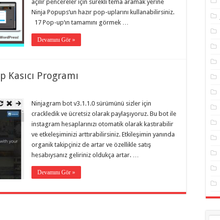
açılır pencereler için sürekli tema aramak yerine
Ninja Popups‘un hazır pop-uplarını kullanabilirsiniz.
17 Pop-up‘ın tamamını görmek …
Devamını Gör »
p Kasıcı Programı
Ninjagram bot v3.1.1.0 sürümünü sizler için
crackledik ve ücretsiz olarak paylaşıyoruz. Bu bot ile
instagram hesaplarınızı otomatik olarak kastırabilir
ve etkeleşiminizi arttırabilirsiniz. Etkileşimin yanında
organik takipçiniz de artar ve özellikle satış
hesabıysanız geliriniz oldukça artar. …
Devamını Gör »