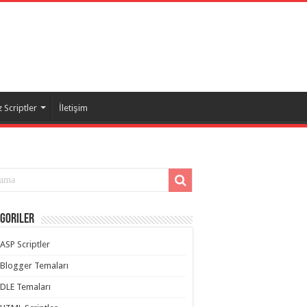
 Scriptler
İletişim
goriler
ASP Scriptler
Blogger Temaları
DLE Temaları