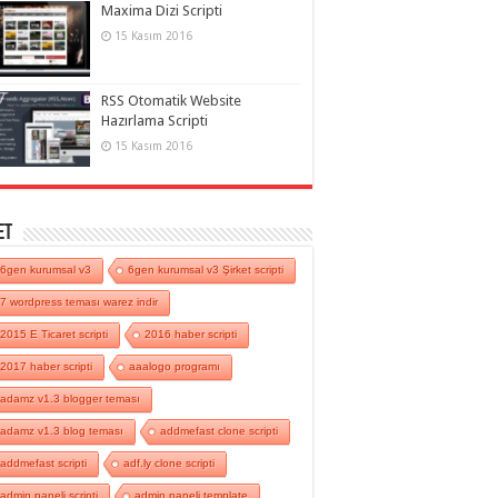
Maxima Dizi Scripti
15 Kasım 2016
RSS Otomatik Website
Hazırlama Scripti
15 Kasım 2016
et
6gen kurumsal v3
6gen kurumsal v3 Şirket scripti
7 wordpress teması warez indir
2015 E Ticaret scripti
2016 haber scripti
2017 haber scripti
aaalogo programı
adamz v1.3 blogger teması
adamz v1.3 blog teması
addmefast clone scripti
addmefast scripti
adf.ly clone scripti
admin paneli scripti
admin paneli template