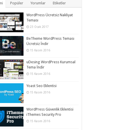
ni
Popüler
Yorumlar
Etiketler
WordPress Ücretsiz Nakliyat
Teması
23 Ocak 2017
BeTheme WordPress Teması
Ücretsiz İndir
15 Kasım 2016
uDesing WordPress Kurumsal
Tema İndir
15 Kasım 2016
Yoast Seo Eklentisi
15 Kasım 2016
WordPress Güvenlik Eklentisi
iThemes Security Pro
15 Kasım 2016