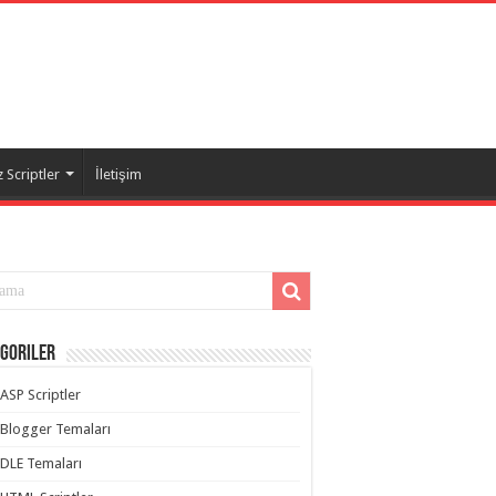
 Scriptler
İletişim
goriler
ASP Scriptler
Blogger Temaları
DLE Temaları