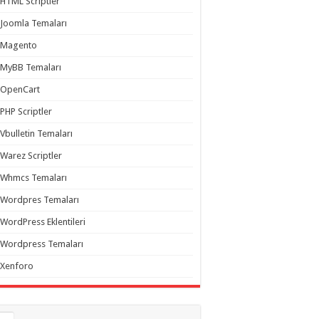
HTML Scriptler
Joomla Temaları
Magento
MyBB Temaları
OpenCart
PHP Scriptler
Vbulletin Temaları
Warez Scriptler
Whmcs Temaları
Wordpres Temaları
WordPress Eklentileri
Wordpress Temaları
Xenforo