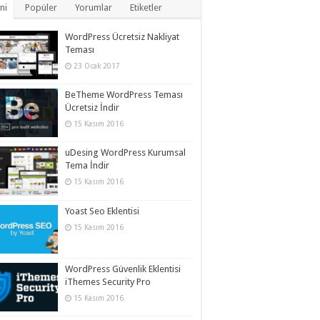
ni
Popüler
Yorumlar
Etiketler
WordPress Ücretsiz Nakliyat
Teması
23 Ocak 2017
BeTheme WordPress Teması
Ücretsiz İndir
15 Kasım 2016
uDesing WordPress Kurumsal
Tema İndir
15 Kasım 2016
Yoast Seo Eklentisi
15 Kasım 2016
WordPress Güvenlik Eklentisi
iThemes Security Pro
15 Kasım 2016