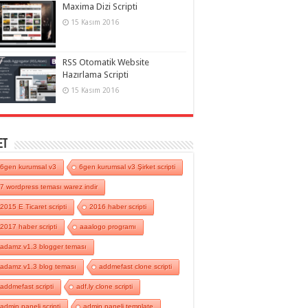
Maxima Dizi Scripti
15 Kasım 2016
RSS Otomatik Website
Hazırlama Scripti
15 Kasım 2016
et
6gen kurumsal v3
6gen kurumsal v3 Şirket scripti
7 wordpress teması warez indir
2015 E Ticaret scripti
2016 haber scripti
2017 haber scripti
aaalogo programı
adamz v1.3 blogger teması
adamz v1.3 blog teması
addmefast clone scripti
addmefast scripti
adf.ly clone scripti
admin paneli scripti
admin paneli template