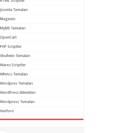
HTML Scriptler
Joomla Temaları
Magento
MyBB Temaları
OpenCart
PHP Scriptler
Vbulletin Temaları
Warez Scriptler
Whmcs Temaları
Wordpres Temaları
WordPress Eklentileri
Wordpress Temaları
Xenforo