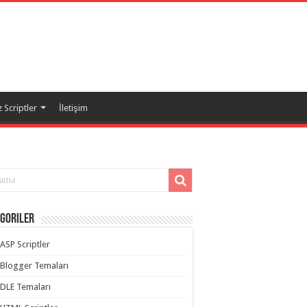
 Scriptler
İletişim
goriler
ASP Scriptler
Blogger Temaları
DLE Temaları