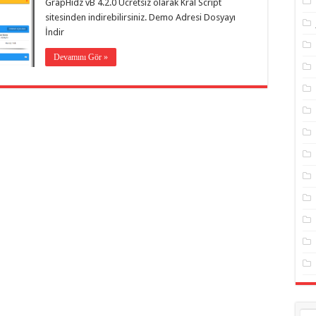
GrapHidz vB 4.2.0 Ücretsiz olarak Kral Script
sitesinden indirebilirsiniz. Demo Adresi Dosyayı
İndir
Devamını Gör »