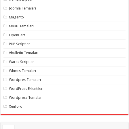
gaziantep
organizasyon
,
Joomla Temaları
gaziantep
organizasyon
,
Magento
gaziantep
organizasyon
,
MyBB Temaları
gaziantep
organizasyon
,
OpenCart
gaziantep
organizasyon
,
PHP Scriptler
gaziantep
palyaço
,
Vbulletin Temaları
twitter
takipçi
Warez Scriptler
hilesi
,
twitter
Whmcs Temaları
takipçi
hilesi
,
instagram
Wordpres Temaları
takipçi
hilesi
,
WordPress Eklentileri
Wordpress Temaları
Xenforo