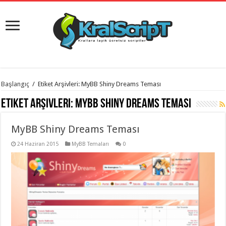
istanbul
Başlangıç
/
Etiket Arşivleri: MyBB Shiny Dreams Teması
organizasyon
evden
Etiket Arşivleri:
MyBB Shiny Dreams Teması
eve
taşımacılık
,
gaziantep
MyBB Shiny Dreams Teması
organizasyon
,
gaziantep
evden
24 Haziran 2015
MyBB Temaları
0
eve
taşımacılık
,
evden
eve
taşımacılık
,
gaziantep
evden
eve
taşımacılık
,
evden