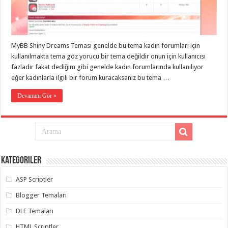
eve
taşımacılık
,
gaziantep
evden
eve
taşımacılık
,
MyBB Shiny Dreams Teması genelde bu tema kadın forumları için
gaziantep
evden
kullanılmakta tema göz yorucu bir tema değildir onun için kullanıcısı
eve
fazladır fakat dediğim gibi genelde kadın forumlarında kullanılıyor
taşımacılık
,
eğer kadınlarla ilgili bir forum kuracaksanız bu tema …
gaziantep
evden
eve
Devamını Gör »
taşımacılık
,
gaziantep
evden
eve
taşımacılık
,
evden
eve
taşımacılık
,
Kategoriler
gaziantep
asansörlü
taşıma
,
ASP Scriptler
gaziantep
evden
Blogger Temaları
eve
taşımacılık
,
DLE Temaları
gaziantep
organizasyon
,
HTML Scriptler