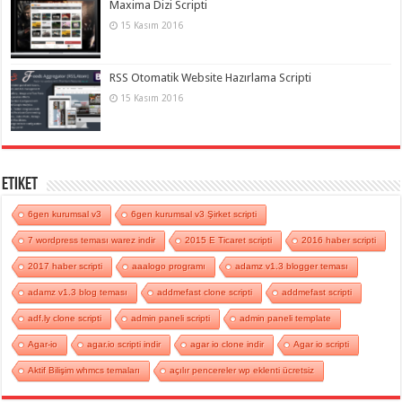
Maxima Dizi Scripti
15 Kasım 2016
RSS Otomatik Website Hazırlama Scripti
15 Kasım 2016
Etiket
6gen kurumsal v3
6gen kurumsal v3 Şirket scripti
7 wordpress teması warez indir
2015 E Ticaret scripti
2016 haber scripti
2017 haber scripti
aaalogo programı
adamz v1.3 blogger teması
adamz v1.3 blog teması
addmefast clone scripti
addmefast scripti
adf.ly clone scripti
admin paneli scripti
admin paneli template
Agar-io
agar.io scripti indir
agar io clone indir
Agar io scripti
Aktif Bilişim whmcs temaları
açılır pencereler wp eklenti ücretsiz