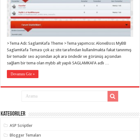
eve
taşımacılık
,
gaziantep
evden
eve
taşımacılık
,
gaziantep
evden
eve
>Tema Adı: SaglamKafa Theme >Tema yapımcısı: AloneBoss MyBB
taşımacılık
,
gaziantep
SaglamKafa Teması çok az site tarafından kullanılmakta fakat tanınmış
evden
bir temadır seo açısından açık ara öndedir ve görünüş açısından
eve
taşımacılık
,
sağlam bir tema olan mybb alt yapılı SAGLAMKAFA adlı …
gaziantep
evden
Devamını Gör »
eve
taşımacılık
,
evden
eve
taşımacılık
,
gaziantep
asansörlü
taşıma
,
Kategoriler
gaziantep
evden
eve
ASP Scriptler
taşımacılık
,
gaziantep
Blogger Temaları
organizasyon
,