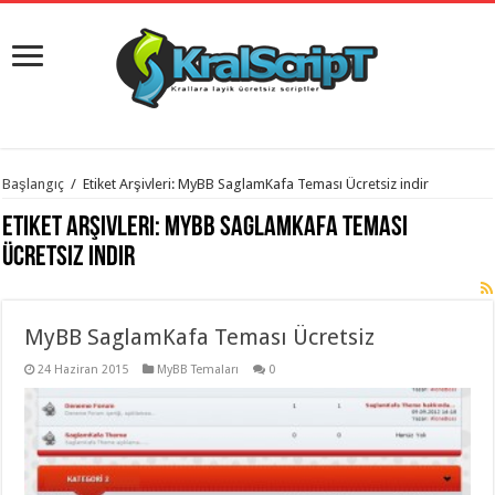
istanbul
Başlangıç
/
Etiket Arşivleri: MyBB SaglamKafa Teması Ücretsiz indir
organizasyon
evden
Etiket Arşivleri:
MyBB SaglamKafa Teması
eve
taşımacılık
,
Ücretsiz indir
gaziantep
organizasyon
,
gaziantep
evden
MyBB SaglamKafa Teması Ücretsiz
eve
taşımacılık
,
evden
24 Haziran 2015
MyBB Temaları
0
eve
taşımacılık
,
gaziantep
evden
eve
taşımacılık
,
evden