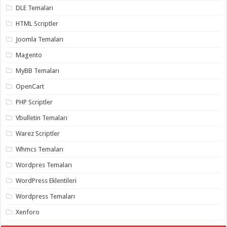
gaziantep
DLE Temaları
organizasyon
,
gaziantep
HTML Scriptler
organizasyon
,
gaziantep
Joomla Temaları
organizasyon
,
gaziantep
Magento
organizasyon
,
gaziantep
MyBB Temaları
organizasyon
,
gaziantep
OpenCart
palyaço
,
twitter
takipçi
PHP Scriptler
hilesi
,
twitter
Vbulletin Temaları
takipçi
hilesi
,
Warez Scriptler
instagram
takipçi
Whmcs Temaları
hilesi
,
Wordpres Temaları
WordPress Eklentileri
Wordpress Temaları
Xenforo