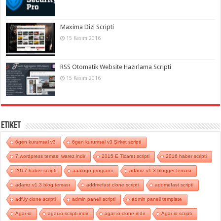
Maxima Dizi Scripti
15 Kasım 2016
RSS Otomatik Website Hazırlama Scripti
15 Kasım 2016
Etiket
6gen kurumsal v3
6gen kurumsal v3 Şirket scripti
7 wordpress teması warez indir
2015 E Ticaret scripti
2016 haber scripti
2017 haber scripti
aaalogo programı
adamz v1.3 blogger teması
adamz v1.3 blog teması
addmefast clone scripti
addmefast scripti
adf.ly clone scripti
admin paneli scripti
admin paneli template
Agar-io
agar.io scripti indir
agar io clone indir
Agar io scripti