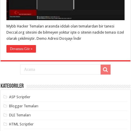
eve
taşımacılık
,
gaziantep
evden
eve
taşımacılık
,
Mybb Hacker Temaları arasında iddalı olan temalardan bir tanesi
gaziantep
evden
Deccal.org sitesini de bilmeyen yoktur işte o sitenin nadide teması özel
eve
olarak çekilmiştir. Demo Adresi Dosyayı İndir
taşımacılık
,
gaziantep
Devamını Gör »
evden
eve
taşımacılık
,
gaziantep
evden
eve
taşımacılık
,
evden
eve
Kategoriler
taşımacılık
,
gaziantep
ASP Scriptler
asansörlü
taşıma
,
Blogger Temaları
gaziantep
evden
DLE Temaları
eve
taşımacılık
,
gaziantep
HTML Scriptler
organizasyon
,