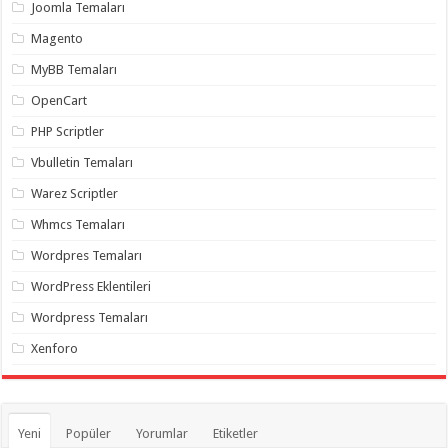
gaziantep
Joomla Temaları
organizasyon
,
gaziantep
Magento
organizasyon
,
gaziantep
MyBB Temaları
organizasyon
,
gaziantep
OpenCart
organizasyon
,
gaziantep
PHP Scriptler
organizasyon
,
gaziantep
Vbulletin Temaları
palyaço
,
twitter
Warez Scriptler
takipçi
hilesi
,
Whmcs Temaları
twitter
takipçi
Wordpres Temaları
hilesi
,
instagram
WordPress Eklentileri
takipçi
hilesi
,
Wordpress Temaları
Xenforo
Yeni
Popüler
Yorumlar
Etiketler