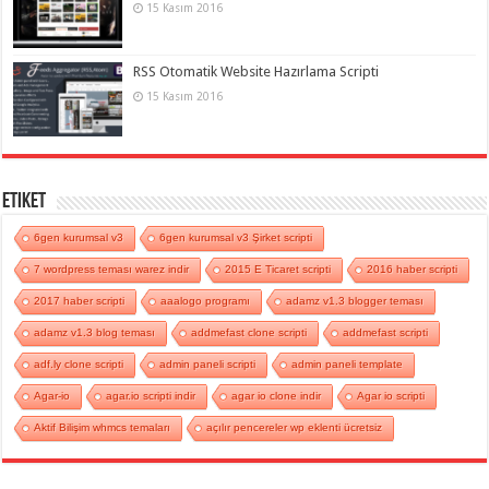
15 Kasım 2016
RSS Otomatik Website Hazırlama Scripti
15 Kasım 2016
Etiket
6gen kurumsal v3
6gen kurumsal v3 Şirket scripti
7 wordpress teması warez indir
2015 E Ticaret scripti
2016 haber scripti
2017 haber scripti
aaalogo programı
adamz v1.3 blogger teması
adamz v1.3 blog teması
addmefast clone scripti
addmefast scripti
adf.ly clone scripti
admin paneli scripti
admin paneli template
Agar-io
agar.io scripti indir
agar io clone indir
Agar io scripti
Aktif Bilişim whmcs temaları
açılır pencereler wp eklenti ücretsiz