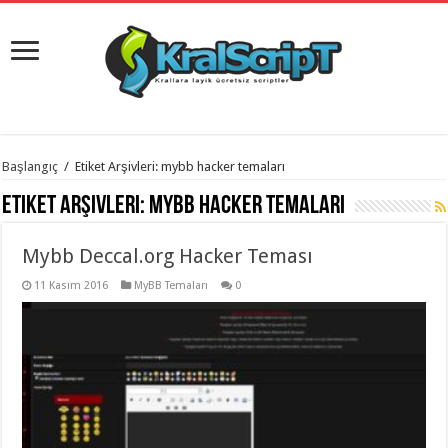
istanbul
Başlangıç
/
Etiket Arşivleri: mybb hacker temaları
organizasyon
evden
Etiket Arşivleri:
mybb hacker temaları
eve
taşımacılık
,
gaziantep
Mybb Deccal.org Hacker Teması
organizasyon
,
gaziantep
evden
11 Kasım 2016
MyBB Temaları
0
eve
taşımacılık
,
evden
eve
taşımacılık
,
gaziantep
evden
eve
taşımacılık
,
evden