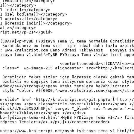
 kuracaksanız bu tema sizi  için ideal daha fazla özelik
: www.kralscript.com Demo Adresi Tıklayınız   Dosyayı in
izayn-tema-v1.html">MyBB FYDizayn Tema v1</a> first appe
tp://kralscript.net/wp-
 class="  wp-image-215 aligncenter" src="http://kralscri
 ücretlidir fakat sizler için ücretsiz olarak çektik tem
 özelikli ve değişik tema istiyorum derseniz <span style
adan</a></strong></span> Öteki temalara bakabilirsiniz. 
 style="color: #ff0000;">www.kralscript.com</span></stro
n-slide" href="http://kralscript.net/git.php?url=http://
si</span> <span class="title-hover">Tıklayınız</span> </
di.sk/d/Nsi9X5QJhSPjc" target="_blank" rel="noopener"><i
hover2">Tıklayınız</span> </a></div>

bb-fydizayn-tema-v1.html">MyBB FYDizayn Tema v1</a> firs
rdpress Temaları</a>.</p>]]></content:encoded>
