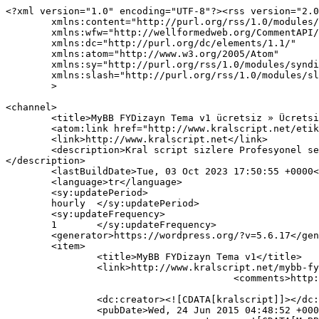
<?xml version="1.0" encoding="UTF-8"?><rss version="2.0
	xmlns:content="http://purl.org/rss/1.0/modules/content/"

	xmlns:wfw="http://wellformedweb.org/CommentAPI/"

	xmlns:dc="http://purl.org/dc/elements/1.1/"

	xmlns:atom="http://www.w3.org/2005/Atom"

	xmlns:sy="http://purl.org/rss/1.0/modules/syndication/"

	xmlns:slash="http://purl.org/rss/1.0/modules/slash/"

	>

<channel>

	<title>MyBB FYDizayn Tema v1 ücretsiz » Ücretsiz Scriptler, Wordpress Temaları</title>

	<atom:link href="http://www.kralscript.net/etiket/mybb-fydizayn-tema-v1-ucretsiz/feed" rel="self" type="application/rss+xml" />

	<link>http://www.kralscript.net</link>

	<description>Kral script sizlere Profesyonel seo uyumlu wordpress temaları, php scriptler, asp scriptler ücretsiz scriptler indirme imkanı sunar.
</description>

	<lastBuildDate>Tue, 03 Oct 2023 17:50:55 +0000</lastBuildDate>

	<language>tr</language>

	<sy:updatePeriod>

	hourly	</sy:updatePeriod>

	<sy:updateFrequency>

	1	</sy:updateFrequency>

	<generator>https://wordpress.org/?v=5.6.17</generator>

	<item>

		<title>MyBB FYDizayn Tema v1</title>

		<link>http://www.kralscript.net/mybb-fydizayn-tema-v1.html</link>

					<comments>http://www.kralscript.net/mybb-fydizayn-tema-v1.html#respond</comments>

		<dc:creator><![CDATA[kralscript]]></dc:creator>

		<pubDate>Wed, 24 Jun 2015 04:48:52 +0000</pubDate>
