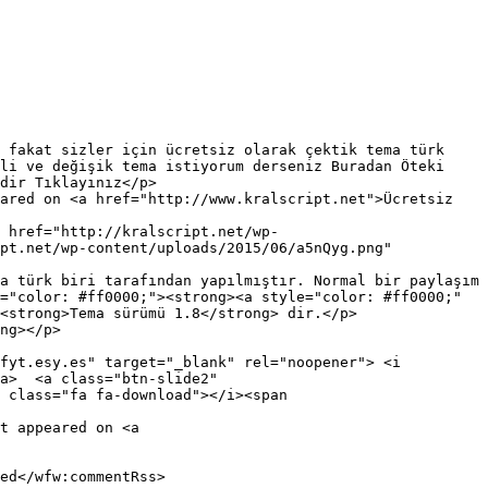
li ve değişik tema istiyorum derseniz Buradan Öteki 
dir Tıklayınız</p>

ared on <a href="http://www.kralscript.net">Ücretsiz 
pt.net/wp-content/uploads/2015/06/a5nQyg.png" 
a türk biri tarafından yapılmıştır. Normal bir paylaşım 
="color: #ff0000;"><strong><a style="color: #ff0000;" 
<strong>Tema sürümü 1.8</strong> dir.</p>

ng></p>

fyt.esy.es" target="_blank" rel="noopener"> <i 
a>  <a class="btn-slide2" 
 class="fa fa-download"></i><span 
t appeared on <a 