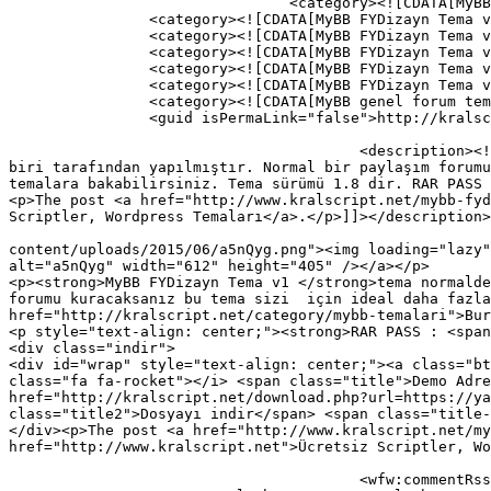
				<category><![CDATA[MyBB Temaları]]></category>

		<category><![CDATA[MyBB FYDizayn Tema v1]]></category>

		<category><![CDATA[MyBB FYDizayn Tema v1 indir]]></category>

		<category><![CDATA[MyBB FYDizayn Tema v1 özel kodlama]]></category>

		<category><![CDATA[MyBB FYDizayn Tema v1 ücretsiz]]></category>

		<category><![CDATA[MyBB FYDizayn Tema v1 ücretsiz indir]]></category>

		<category><![CDATA[MyBB genel forum tema]]></category>

		<guid isPermaLink="false">http://kralscript.net/?p=214</guid>

					<description><![CDATA[<p>MyBB FYDizayn Tema v1 tema normalde ücretlidir fakat sizler için ücretsiz olarak çektik tema türk 
biri tarafından yapılmıştır. Normal bir paylaşım forumu
temalara bakabilirsiniz. Tema sürümü 1.8 dir. RAR PASS 
<p>The post <a href="http://www.kralscript.net/mybb-fyd
Scriptler, Wordpress Temaları</a>.</p>]]></description>

										<content:encoded><![CDATA[<p><a href="ht
content/uploads/2015/06/a5nQyg.png"><img loading="lazy"
alt="a5nQyg" width="612" height="405" /></a></p>

<p><strong>MyBB FYDizayn Tema v1 </strong>tema normalde
forumu kuracaksanız bu tema sizi  için ideal daha fazla
href="http://kralscript.net/category/mybb-temalari">Bur
<p style="text-align: center;"><strong>RAR PASS : <span
<div class="indir">

<div id="wrap" style="text-align: center;"><a class="bt
class="fa fa-rocket"></i> <span class="title">Demo Adre
href="http://kralscript.net/download.php?url=https://ya
class="title2">Dosyayı indir</span> <span class="title-
</div><p>The post <a href="http://www.kralscript.net/my
href="http://www.kralscript.net">Ücretsiz Scriptler, Wo
					<wfw:commentRss>http://www.kralscript.net/mybb-fydizayn-tema-v1.html/feed</wfw:commentRss>
