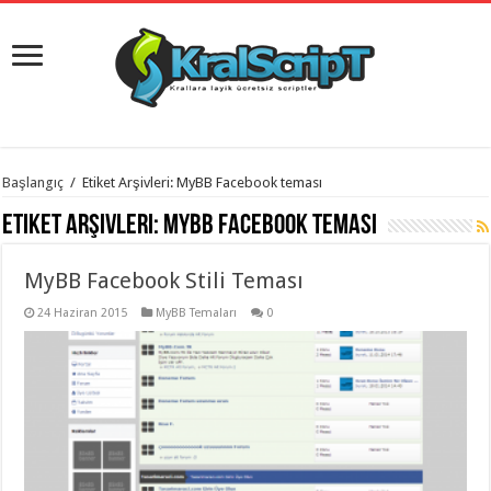
istanbul
Başlangıç
/
Etiket Arşivleri: MyBB Facebook teması
organizasyon
evden
Etiket Arşivleri:
MyBB Facebook teması
eve
taşımacılık
,
gaziantep
MyBB Facebook Stili Teması
organizasyon
,
gaziantep
evden
24 Haziran 2015
MyBB Temaları
0
eve
taşımacılık
,
evden
eve
taşımacılık
,
gaziantep
evden
eve
taşımacılık
,
evden