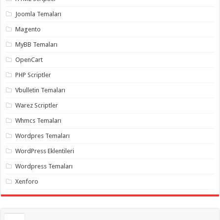
gaziantep
organizasyon
,
Joomla Temaları
gaziantep
organizasyon
,
Magento
gaziantep
organizasyon
,
MyBB Temaları
gaziantep
organizasyon
,
OpenCart
gaziantep
organizasyon
,
PHP Scriptler
gaziantep
palyaço
,
Vbulletin Temaları
twitter
takipçi
Warez Scriptler
hilesi
,
twitter
Whmcs Temaları
takipçi
hilesi
,
instagram
Wordpres Temaları
takipçi
hilesi
,
WordPress Eklentileri
Wordpress Temaları
Xenforo