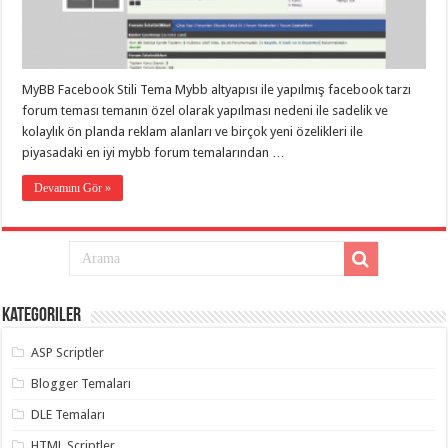
eve
taşımacılık
,
gaziantep
evden
eve
taşımacılık
,
MyBB Facebook Stili Tema Mybb altyapısı ile yapılmış facebook tarzı
gaziantep
evden
forum teması temanın özel olarak yapılması nedeni ile sadelik ve
eve
kolaylık ön planda reklam alanları ve birçok yeni özelikleri ile
taşımacılık
,
piyasadaki en iyi mybb forum temalarından …
gaziantep
evden
eve
Devamını Gör »
taşımacılık
,
gaziantep
evden
eve
taşımacılık
,
evden
eve
taşımacılık
,
Kategoriler
gaziantep
asansörlü
taşıma
,
ASP Scriptler
gaziantep
evden
Blogger Temaları
eve
taşımacılık
,
DLE Temaları
gaziantep
organizasyon
,
HTML Scriptler