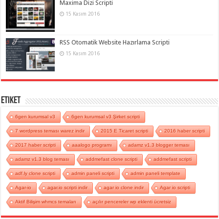
Maxima Dizi Scripti
15 Kasım 2016
RSS Otomatik Website Hazırlama Scripti
15 Kasım 2016
Etiket
6gen kurumsal v3
6gen kurumsal v3 Şirket scripti
7 wordpress teması warez indir
2015 E Ticaret scripti
2016 haber scripti
2017 haber scripti
aaalogo programı
adamz v1.3 blogger teması
adamz v1.3 blog teması
addmefast clone scripti
addmefast scripti
adf.ly clone scripti
admin paneli scripti
admin paneli template
Agar-io
agar.io scripti indir
agar io clone indir
Agar io scripti
Aktif Bilişim whmcs temaları
açılır pencereler wp eklenti ücretsiz