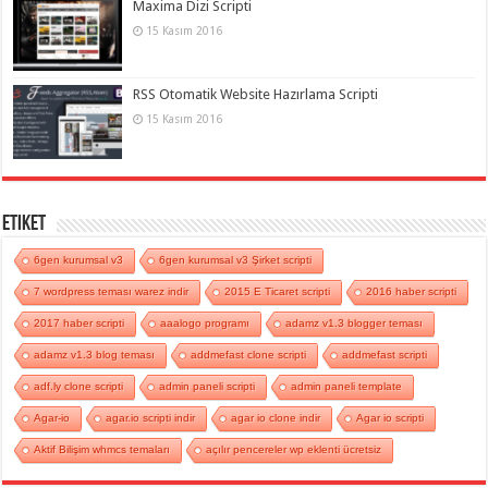
Maxima Dizi Scripti
15 Kasım 2016
RSS Otomatik Website Hazırlama Scripti
15 Kasım 2016
Etiket
6gen kurumsal v3
6gen kurumsal v3 Şirket scripti
7 wordpress teması warez indir
2015 E Ticaret scripti
2016 haber scripti
2017 haber scripti
aaalogo programı
adamz v1.3 blogger teması
adamz v1.3 blog teması
addmefast clone scripti
addmefast scripti
adf.ly clone scripti
admin paneli scripti
admin paneli template
Agar-io
agar.io scripti indir
agar io clone indir
Agar io scripti
Aktif Bilişim whmcs temaları
açılır pencereler wp eklenti ücretsiz