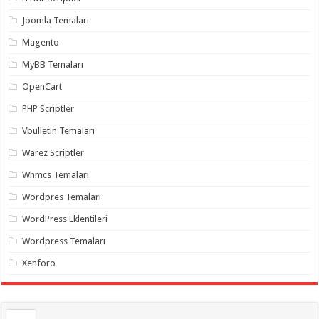
gaziantep
organizasyon
,
Joomla Temaları
gaziantep
organizasyon
,
Magento
gaziantep
organizasyon
,
MyBB Temaları
gaziantep
organizasyon
,
OpenCart
gaziantep
organizasyon
,
PHP Scriptler
gaziantep
palyaço
,
Vbulletin Temaları
twitter
takipçi
Warez Scriptler
hilesi
,
twitter
Whmcs Temaları
takipçi
hilesi
,
instagram
Wordpres Temaları
takipçi
hilesi
,
WordPress Eklentileri
Wordpress Temaları
Xenforo