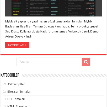
eve
taşımacılık
,
gaziantep
evden
eve
taşımacılık
,
Mybb alt yapısında yazılmış en güzel temalardan biri olan Mybb
gaziantep
evden
Badeshan illeg4lizm Teması ücretsiz karşınızda. Tema oldukça güzel
eve
Seo Dostu Kullanıcı dostu Hack forumu teması Ve birçok özelik Demo
taşımacılık
,
Adresi Dosyayı İndir
gaziantep
evden
eve
Devamını Gör »
taşımacılık
,
gaziantep
evden
eve
taşımacılık
,
evden
eve
taşımacılık
,
Kategoriler
gaziantep
asansörlü
taşıma
,
ASP Scriptler
gaziantep
evden
Blogger Temaları
eve
taşımacılık
,
DLE Temaları
gaziantep
organizasyon
,
HTML Scriptler