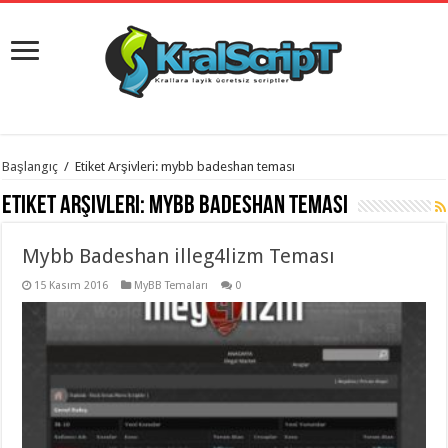
istanbul
Başlangıç
/
Etiket Arşivleri: mybb badeshan teması
organizasyon
evden
Etiket Arşivleri:
mybb badeshan teması
eve
taşımacılık
,
gaziantep
Mybb Badeshan illeg4lizm Teması
organizasyon
,
gaziantep
evden
15 Kasım 2016
MyBB Temaları
0
eve
taşımacılık
,
evden
eve
taşımacılık
,
gaziantep
evden
eve
taşımacılık
,
evden