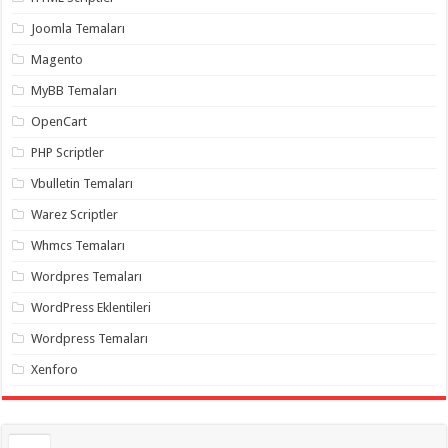
gaziantep
organizasyon
,
Joomla Temaları
gaziantep
organizasyon
,
Magento
gaziantep
organizasyon
,
MyBB Temaları
gaziantep
organizasyon
,
OpenCart
gaziantep
organizasyon
,
PHP Scriptler
gaziantep
palyaço
,
Vbulletin Temaları
twitter
takipçi
Warez Scriptler
hilesi
,
twitter
Whmcs Temaları
takipçi
hilesi
,
instagram
Wordpres Temaları
takipçi
hilesi
,
WordPress Eklentileri
Wordpress Temaları
Xenforo