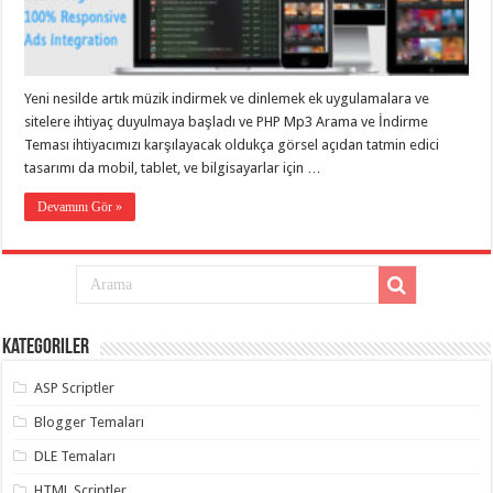
eve
taşımacılık
,
gaziantep
evden
eve
taşımacılık
,
Yeni nesilde artık müzik indirmek ve dinlemek ek uygulamalara ve
gaziantep
evden
sitelere ihtiyaç duyulmaya başladı ve PHP Mp3 Arama ve İndirme
eve
Teması ihtiyacımızı karşılayacak oldukça görsel açıdan tatmin edici
taşımacılık
,
tasarımı da mobil, tablet, ve bilgisayarlar için …
gaziantep
evden
eve
Devamını Gör »
taşımacılık
,
gaziantep
evden
eve
taşımacılık
,
evden
eve
taşımacılık
,
Kategoriler
gaziantep
asansörlü
taşıma
,
ASP Scriptler
gaziantep
evden
Blogger Temaları
eve
taşımacılık
,
DLE Temaları
gaziantep
organizasyon
,
HTML Scriptler