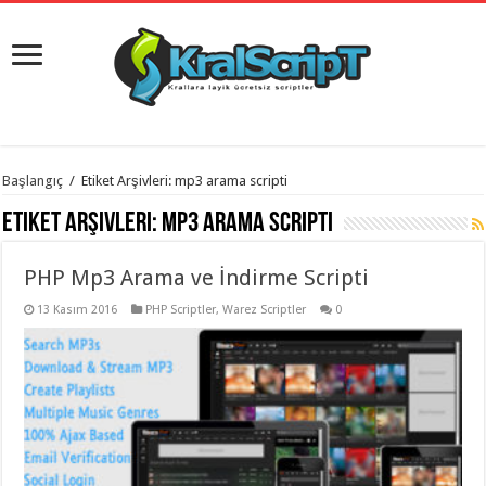
istanbul
Başlangıç
/
Etiket Arşivleri: mp3 arama scripti
organizasyon
evden
Etiket Arşivleri:
mp3 arama scripti
eve
taşımacılık
,
gaziantep
PHP Mp3 Arama ve İndirme Scripti
organizasyon
,
gaziantep
evden
13 Kasım 2016
PHP Scriptler
,
Warez Scriptler
0
eve
taşımacılık
,
evden
eve
taşımacılık
,
gaziantep
evden
eve
taşımacılık
,
evden