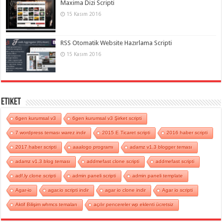
Maxima Dizi Scripti
15 Kasım 2016
RSS Otomatik Website Hazırlama Scripti
15 Kasım 2016
Etiket
6gen kurumsal v3
6gen kurumsal v3 Şirket scripti
7 wordpress teması warez indir
2015 E Ticaret scripti
2016 haber scripti
2017 haber scripti
aaalogo programı
adamz v1.3 blogger teması
adamz v1.3 blog teması
addmefast clone scripti
addmefast scripti
adf.ly clone scripti
admin paneli scripti
admin paneli template
Agar-io
agar.io scripti indir
agar io clone indir
Agar io scripti
Aktif Bilişim whmcs temaları
açılır pencereler wp eklenti ücretsiz