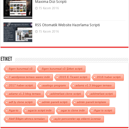
Maxima Dizi Scripti
15 Kasım 2016
RSS Otomatik Website Hazırlama Scripti
15 Kasım 2016
Etiket
6gen kurumsal v3
6gen kurumsal v3 Şirket scripti
7 wordpress teması warez indir
2015 E Ticaret scripti
2016 haber scripti
2017 haber scripti
aaalogo programı
adamz v1.3 blogger teması
adamz v1.3 blog teması
addmefast clone scripti
addmefast scripti
adf.ly clone scripti
admin paneli scripti
admin paneli template
Agar-io
agar.io scripti indir
agar io clone indir
Agar io scripti
Aktif Bilişim whmcs temaları
açılır pencereler wp eklenti ücretsiz