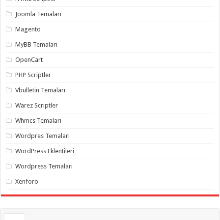
gaziantep
organizasyon
,
Joomla Temaları
gaziantep
organizasyon
,
Magento
gaziantep
organizasyon
,
MyBB Temaları
gaziantep
organizasyon
,
OpenCart
gaziantep
organizasyon
,
PHP Scriptler
gaziantep
palyaço
,
Vbulletin Temaları
twitter
takipçi
Warez Scriptler
hilesi
,
twitter
Whmcs Temaları
takipçi
hilesi
,
instagram
Wordpres Temaları
takipçi
hilesi
,
WordPress Eklentileri
Wordpress Temaları
Xenforo