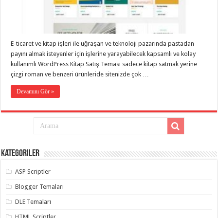
eve
taşımacılık
,
gaziantep
evden
eve
taşımacılık
,
E-ticaret ve kitap işleri ile uğraşan ve teknoloji pazarında pastadan
gaziantep
evden
payını almak isteyenler için işlerine yarayabilecek kapsamlı ve kolay
eve
kullanımlı WordPress Kitap Satış Teması sadece kitap satmak yerine
taşımacılık
,
çizgi roman ve benzeri ürünleride sitenizde çok …
gaziantep
evden
eve
Devamını Gör »
taşımacılık
,
gaziantep
evden
eve
taşımacılık
,
evden
eve
taşımacılık
,
Kategoriler
gaziantep
asansörlü
taşıma
,
ASP Scriptler
gaziantep
evden
Blogger Temaları
eve
taşımacılık
,
DLE Temaları
gaziantep
organizasyon
,
HTML Scriptler