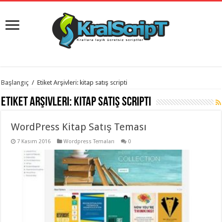
istanbul
Başlangıç
/
Etiket Arşivleri: kitap satış scripti
organizasyon
evden
Etiket Arşivleri:
kitap satış scripti
eve
taşımacılık
,
gaziantep
WordPress Kitap Satış Teması
organizasyon
,
gaziantep
evden
7 Kasım 2016
Wordpress Temaları
0
eve
taşımacılık
,
evden
eve
taşımacılık
,
gaziantep
evden
eve
taşımacılık
,
evden