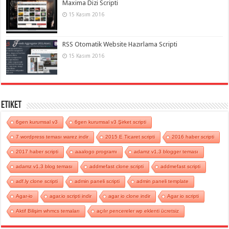
Maxima Dizi Scripti
15 Kasım 2016
RSS Otomatik Website Hazırlama Scripti
15 Kasım 2016
Etiket
6gen kurumsal v3
6gen kurumsal v3 Şirket scripti
7 wordpress teması warez indir
2015 E Ticaret scripti
2016 haber scripti
2017 haber scripti
aaalogo programı
adamz v1.3 blogger teması
adamz v1.3 blog teması
addmefast clone scripti
addmefast scripti
adf.ly clone scripti
admin paneli scripti
admin paneli template
Agar-io
agar.io scripti indir
agar io clone indir
Agar io scripti
Aktif Bilişim whmcs temaları
açılır pencereler wp eklenti ücretsiz