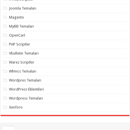
gaziantep
organizasyon
,
Joomla Temaları
gaziantep
organizasyon
,
Magento
gaziantep
organizasyon
,
MyBB Temaları
gaziantep
organizasyon
,
OpenCart
gaziantep
organizasyon
,
PHP Scriptler
gaziantep
palyaço
,
Vbulletin Temaları
twitter
takipçi
Warez Scriptler
hilesi
,
twitter
Whmcs Temaları
takipçi
hilesi
,
instagram
Wordpres Temaları
takipçi
hilesi
,
WordPress Eklentileri
Wordpress Temaları
Xenforo