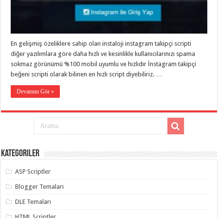
eve
taşımacılık
,
gaziantep
evden
eve
taşımacılık
,
En gelişmiş özeliklere sahip olan instaloji instagram takipçi scripti
gaziantep
evden
diğer yazılımlara göre daha hızlı ve kesinlikle kullanıcılarınızı spama
eve
sokmaz görünümü %100 mobil uyumlu ve hızlıdır İnstagram takipçi
taşımacılık
,
beğeni scripti olarak bilinen en hızlı script diyebiliriz. …
gaziantep
evden
eve
Devamını Gör »
taşımacılık
,
gaziantep
evden
eve
taşımacılık
,
evden
eve
taşımacılık
,
Kategoriler
gaziantep
asansörlü
taşıma
,
ASP Scriptler
gaziantep
evden
Blogger Temaları
eve
taşımacılık
,
DLE Temaları
gaziantep
organizasyon
,
HTML Scriptler