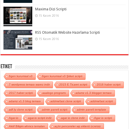
Maxima Dizi Scripti
15 Kasım 2016
RSS Otomatik Website Hazırlama Scripti
15 Kasım 2016
Etiket
6gen kurumsal v3
6gen kurumsal v3 Şirket scripti
7 wordpress teması warez indir
2015 E Ticaret scripti
2016 haber scripti
2017 haber scripti
aaalogo programı
adamz v1.3 blogger teması
adamz v1.3 blog teması
addmefast clone scripti
addmefast scripti
adf.ly clone scripti
admin paneli scripti
admin paneli template
Agar-io
agar.io scripti indir
agar io clone indir
Agar io scripti
Aktif Bilişim whmcs temaları
açılır pencereler wp eklenti ücretsiz