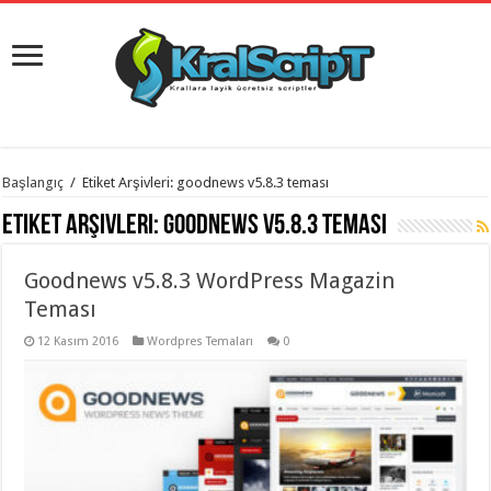
istanbul
Başlangıç
/
Etiket Arşivleri: goodnews v5.8.3 teması
organizasyon
evden
Etiket Arşivleri:
goodnews v5.8.3 teması
eve
taşımacılık
,
gaziantep
Goodnews v5.8.3 WordPress Magazin
organizasyon
,
gaziantep
Teması
evden
eve
12 Kasım 2016
Wordpres Temaları
0
taşımacılık
,
evden
eve
taşımacılık
,
gaziantep
evden
eve
taşımacılık
,
evden