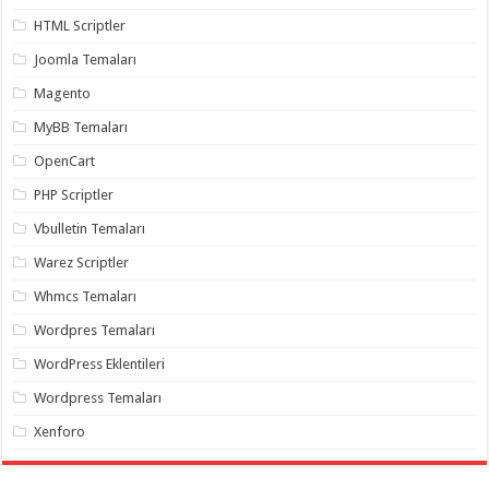
gaziantep
organizasyon
,
HTML Scriptler
gaziantep
organizasyon
,
Joomla Temaları
gaziantep
organizasyon
,
Magento
gaziantep
organizasyon
,
MyBB Temaları
gaziantep
organizasyon
,
OpenCart
gaziantep
palyaço
,
PHP Scriptler
twitter
takipçi
Vbulletin Temaları
hilesi
,
twitter
Warez Scriptler
takipçi
hilesi
,
Whmcs Temaları
instagram
takipçi
Wordpres Temaları
hilesi
,
WordPress Eklentileri
Wordpress Temaları
Xenforo