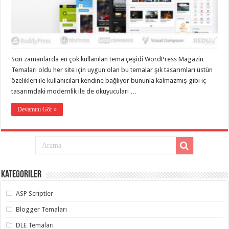
eve
taşımacılık
,
gaziantep
evden
eve
taşımacılık
,
gaziantep
evden
Son zamanlarda en çok kullanılan tema çeşidi WordPress Magazin
eve
Temaları oldu her site için uygun olan bu temalar şık tasarımları üstün
taşımacılık
,
gaziantep
özelikleri ile kullanıcıları kendine bağlıyor bununla kalmazmış gibi iç
evden
tasarımdaki modernlik ile de okuyucuları …
eve
taşımacılık
,
gaziantep
Devamını Gör »
evden
eve
taşımacılık
,
evden
eve
taşımacılık
,
gaziantep
asansörlü
Kategoriler
taşıma
,
gaziantep
ASP Scriptler
evden
eve
taşımacılık
,
Blogger Temaları
gaziantep
organizasyon
,
DLE Temaları