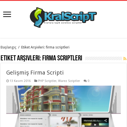
istanbul
Başlangıç
/
Etiket Arşivleri: firma scriptleri
organizasyon
evden
Etiket Arşivleri:
firma scriptleri
eve
taşımacılık
,
gaziantep
Gelişmiş Firma Scripti
organizasyon
,
gaziantep
evden
13 Kasım 2016
PHP Scriptler
,
Warez Scriptler
0
eve
taşımacılık
,
evden
eve
taşımacılık
,
gaziantep
evden
eve
taşımacılık
,
evden