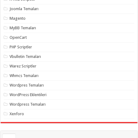
gaziantep
organizasyon
,
Joomla Temaları
gaziantep
organizasyon
,
Magento
gaziantep
organizasyon
,
MyBB Temaları
gaziantep
organizasyon
,
OpenCart
gaziantep
organizasyon
,
PHP Scriptler
gaziantep
palyaço
,
Vbulletin Temaları
twitter
takipçi
Warez Scriptler
hilesi
,
twitter
Whmcs Temaları
takipçi
hilesi
,
instagram
Wordpres Temaları
takipçi
hilesi
,
WordPress Eklentileri
Wordpress Temaları
Xenforo