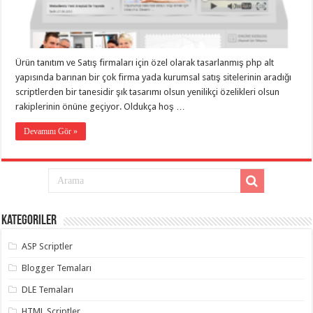
eve
taşımacılık
,
gaziantep
evden
eve
taşımacılık
,
Ürün tanıtım ve Satış firmaları için özel olarak tasarlanmış php alt
gaziantep
evden
yapısında barınan bir çok firma yada kurumsal satış sitelerinin aradığı
eve
scriptlerden bir tanesidir şık tasarımı olsun yenilikçi özelikleri olsun
taşımacılık
,
rakiplerinin önüne geçiyor. Oldukça hoş …
gaziantep
evden
eve
Devamını Gör »
taşımacılık
,
gaziantep
evden
eve
taşımacılık
,
evden
eve
taşımacılık
,
Kategoriler
gaziantep
asansörlü
taşıma
,
ASP Scriptler
gaziantep
evden
Blogger Temaları
eve
taşımacılık
,
DLE Temaları
gaziantep
organizasyon
,
HTML Scriptler