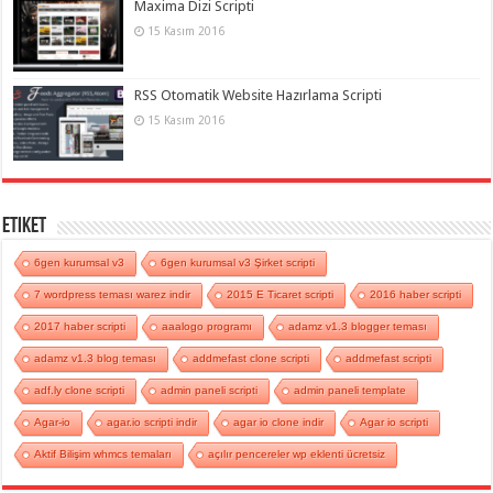
Maxima Dizi Scripti
15 Kasım 2016
RSS Otomatik Website Hazırlama Scripti
15 Kasım 2016
Etiket
6gen kurumsal v3
6gen kurumsal v3 Şirket scripti
7 wordpress teması warez indir
2015 E Ticaret scripti
2016 haber scripti
2017 haber scripti
aaalogo programı
adamz v1.3 blogger teması
adamz v1.3 blog teması
addmefast clone scripti
addmefast scripti
adf.ly clone scripti
admin paneli scripti
admin paneli template
Agar-io
agar.io scripti indir
agar io clone indir
Agar io scripti
Aktif Bilişim whmcs temaları
açılır pencereler wp eklenti ücretsiz