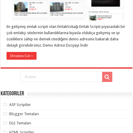
eve
taşımacılık
,
gaziantep
evden
eve
taşımacılık
,
En gelişmiş emlak scripti olan EmlakSokağı Emlak Scripti piyasadaki bir
gaziantep
evden
çok emlakçı sitelerinin kullandıklarına kıyasla oldukça gelişmiş ve iyi
eve
özeliklere sahip ne demek istediğimi demo adresine bakarak daha
taşımacılık
,
detaylı görebilirsiniz. Demo Adresi Dosyayı İndir
gaziantep
evden
eve
Devamını Gör »
taşımacılık
,
gaziantep
evden
eve
taşımacılık
,
evden
eve
taşımacılık
,
Kategoriler
gaziantep
asansörlü
taşıma
,
ASP Scriptler
gaziantep
evden
Blogger Temaları
eve
taşımacılık
,
DLE Temaları
gaziantep
organizasyon
,
HTML Scriptler