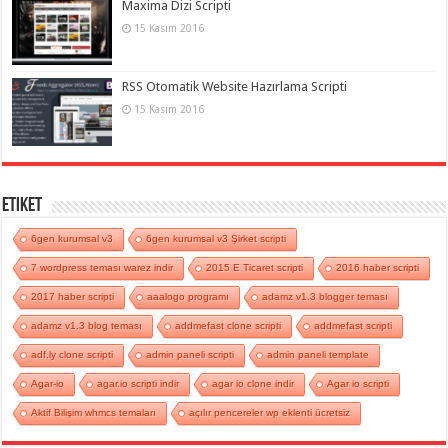
Maxima Dizi Scripti
15 Kasım 2016
RSS Otomatik Website Hazırlama Scripti
15 Kasım 2016
Etiket
6gen kurumsal v3
6gen kurumsal v3 Şirket scripti
7 wordpress teması warez indir
2015 E Ticaret scripti
2016 haber scripti
2017 haber scripti
aaalogo programı
adamz v1.3 blogger teması
adamz v1.3 blog teması
addmefast clone scripti
addmefast scripti
adf.ly clone scripti
admin paneli scripti
admin paneli template
Agar-io
agar.io scripti indir
agar io clone indir
Agar io scripti
Aktif Bilişim whmcs temaları
açılır pencereler wp eklenti ücretsiz