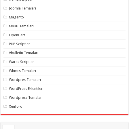
gaziantep
organizasyon
,
Joomla Temaları
gaziantep
organizasyon
,
Magento
gaziantep
organizasyon
,
MyBB Temaları
gaziantep
organizasyon
,
OpenCart
gaziantep
organizasyon
,
PHP Scriptler
gaziantep
palyaço
,
Vbulletin Temaları
twitter
takipçi
Warez Scriptler
hilesi
,
twitter
Whmcs Temaları
takipçi
hilesi
,
instagram
Wordpres Temaları
takipçi
hilesi
,
WordPress Eklentileri
Wordpress Temaları
Xenforo