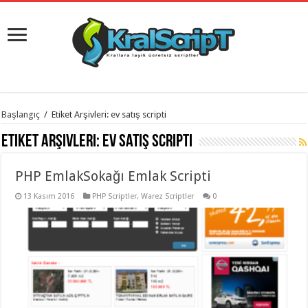
istanbul
Başlangıç
/
Etiket Arşivleri: ev satış scripti
organizasyon
evden
Etiket Arşivleri:
ev satış scripti
eve
taşımacılık
,
gaziantep
PHP EmlakSokağı Emlak Scripti
organizasyon
,
gaziantep
evden
13 Kasım 2016
PHP Scriptler
,
Warez Scriptler
0
eve
taşımacılık
,
evden
eve
taşımacılık
,
gaziantep
evden
eve
taşımacılık
,
evden