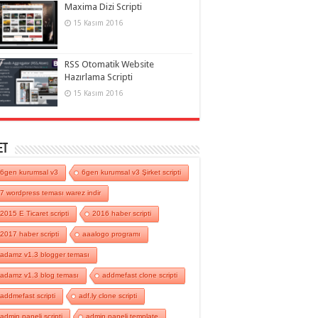
Maxima Dizi Scripti
15 Kasım 2016
RSS Otomatik Website
Hazırlama Scripti
15 Kasım 2016
et
6gen kurumsal v3
6gen kurumsal v3 Şirket scripti
7 wordpress teması warez indir
2015 E Ticaret scripti
2016 haber scripti
2017 haber scripti
aaalogo programı
adamz v1.3 blogger teması
adamz v1.3 blog teması
addmefast clone scripti
addmefast scripti
adf.ly clone scripti
admin paneli scripti
admin paneli template