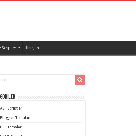
 Scriptler
İletişim
goriler
ASP Scriptler
Blogger Temaları
DLE Temaları