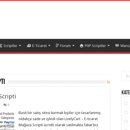
Scriptler
E-Ticaret
Forum
PHP Scriptler
Warez
pti
Kate
Scripti
0
Basit bir satış sitesi kurmak kişiler için tasarlanmış
oldukça sade ve işlevli olan LivelyCart – E-ticaret
Mağaza Scripti ücretli olarak satılmakta fakat biz