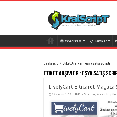
WordPress
Temalar
istanbul
organizasyon
Başlangıç
/
Etiket Arşivleri: eşya satış scripti
evden
eve
Etiket Arşivleri:
eşya satış scri
taşımacılık
,
gaziantep
organizasyon
,
gaziantep
LivelyCart E-ticaret Mağaza 
evden
eve
13 Kasım 2016
PHP Scriptler
,
Warez Scriptler
taşımacılık
,
evden
eve
taşımacılık
,
gaziantep
evden