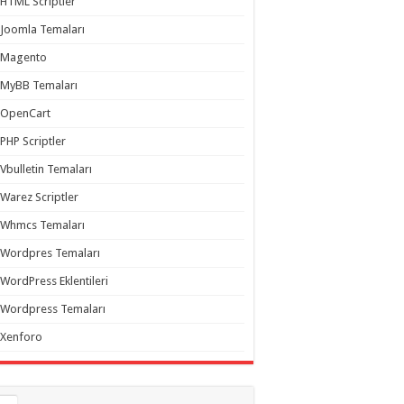
HTML Scriptler
Joomla Temaları
Magento
MyBB Temaları
OpenCart
PHP Scriptler
Vbulletin Temaları
Warez Scriptler
Whmcs Temaları
Wordpres Temaları
WordPress Eklentileri
Wordpress Temaları
Xenforo