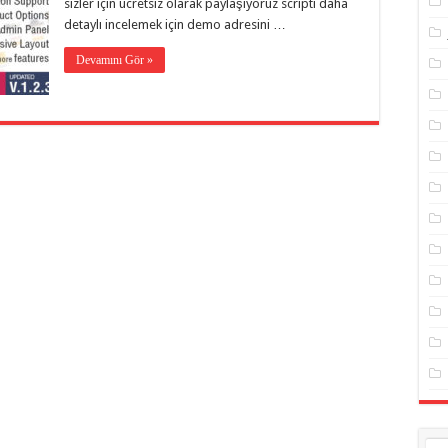
sizler için ücretsiz olarak paylaşıyoruz scripti daha
detaylı incelemek için demo adresini …
Devamını Gör »