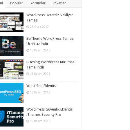
ni
Popüler
Yorumlar
Etiketler
WordPress Ücretsiz Nakliyat
Teması
23 Ocak 2017
BeTheme WordPress Teması
Ücretsiz İndir
15 Kasım 2016
uDesing WordPress Kurumsal
Tema İndir
15 Kasım 2016
Yoast Seo Eklentisi
15 Kasım 2016
WordPress Güvenlik Eklentisi
iThemes Security Pro
15 Kasım 2016