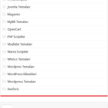
gaziantep
organizasyon
,
Joomla Temaları
gaziantep
organizasyon
,
Magento
gaziantep
organizasyon
,
MyBB Temaları
gaziantep
organizasyon
,
OpenCart
gaziantep
organizasyon
,
PHP Scriptler
gaziantep
palyaço
,
Vbulletin Temaları
twitter
takipçi
Warez Scriptler
hilesi
,
twitter
Whmcs Temaları
takipçi
hilesi
,
instagram
Wordpres Temaları
takipçi
hilesi
,
WordPress Eklentileri
Wordpress Temaları
Xenforo