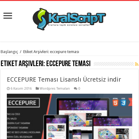
istanbul
Başlangıç
/
Etiket Arşivleri: eccepure teması
organizasyon
evden
Etiket Arşivleri:
eccepure teması
eve
taşımacılık
,
gaziantep
ECCEPURE Teması Lisanslı Ücretsiz indir
organizasyon
,
gaziantep
evden
6 Kasım 2016
Wordpres Temaları
0
eve
taşımacılık
,
evden
eve
taşımacılık
,
gaziantep
evden
eve
taşımacılık
,
evden