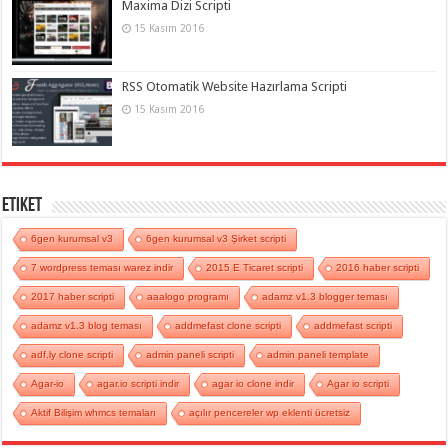
Maxima Dizi Scripti
15 Kasım 2016
RSS Otomatik Website Hazırlama Scripti
15 Kasım 2016
Etiket
6gen kurumsal v3
6gen kurumsal v3 Şirket scripti
7 wordpress teması warez indir
2015 E Ticaret scripti
2016 haber scripti
2017 haber scripti
aaalogo programı
adamz v1.3 blogger teması
adamz v1.3 blog teması
addmefast clone scripti
addmefast scripti
adf.ly clone scripti
admin paneli scripti
admin paneli template
Agar-io
agar.io scripti indir
agar io clone indir
Agar io scripti
Aktif Bilişim whmcs temaları
açılır pencereler wp eklenti ücretsiz