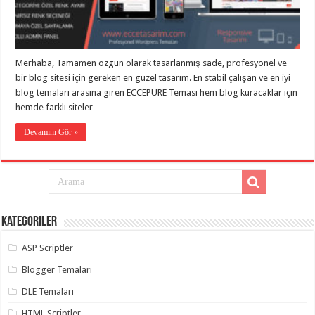
eve
taşımacılık
,
gaziantep
evden
eve
taşımacılık
,
Merhaba, Tamamen özgün olarak tasarlanmış sade, profesyonel ve
gaziantep
evden
bir blog sitesi için gereken en güzel tasarım. En stabil çalışan ve en iyi
eve
blog temaları arasına giren ECCEPURE Teması hem blog kuracaklar için
taşımacılık
,
hemde farklı siteler …
gaziantep
evden
eve
Devamını Gör »
taşımacılık
,
gaziantep
evden
eve
taşımacılık
,
evden
eve
taşımacılık
,
Kategoriler
gaziantep
asansörlü
taşıma
,
ASP Scriptler
gaziantep
evden
Blogger Temaları
eve
taşımacılık
,
DLE Temaları
gaziantep
organizasyon
,
HTML Scriptler