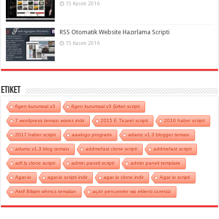
15 Kasım 2016
RSS Otomatik Website Hazırlama Scripti
15 Kasım 2016
Etiket
6gen kurumsal v3
6gen kurumsal v3 Şirket scripti
7 wordpress teması warez indir
2015 E Ticaret scripti
2016 haber scripti
2017 haber scripti
aaalogo programı
adamz v1.3 blogger teması
adamz v1.3 blog teması
addmefast clone scripti
addmefast scripti
adf.ly clone scripti
admin paneli scripti
admin paneli template
Agar-io
agar.io scripti indir
agar io clone indir
Agar io scripti
Aktif Bilişim whmcs temaları
açılır pencereler wp eklenti ücretsiz