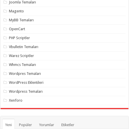
gaziantep
Joomla Temaları
organizasyon
,
gaziantep
Magento
organizasyon
,
gaziantep
MyBB Temaları
organizasyon
,
gaziantep
OpenCart
organizasyon
,
gaziantep
PHP Scriptler
organizasyon
,
gaziantep
Vbulletin Temaları
palyaço
,
twitter
Warez Scriptler
takipçi
hilesi
,
Whmcs Temaları
twitter
takipçi
Wordpres Temaları
hilesi
,
instagram
WordPress Eklentileri
takipçi
hilesi
,
Wordpress Temaları
Xenforo
Yeni
Popüler
Yorumlar
Etiketler