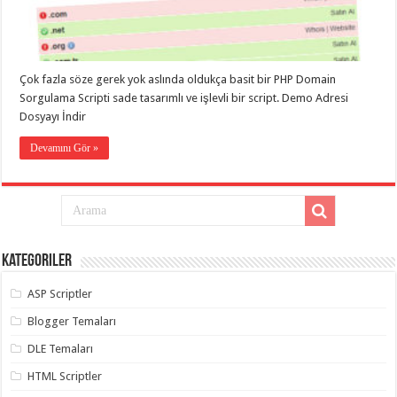
eve
taşımacılık
,
gaziantep
evden
eve
taşımacılık
,
Çok fazla söze gerek yok aslında oldukça basit bir PHP Domain
gaziantep
evden
Sorgulama Scripti sade tasarımlı ve işlevli bir script. Demo Adresi
eve
Dosyayı İndir
taşımacılık
,
gaziantep
Devamını Gör »
evden
eve
taşımacılık
,
gaziantep
evden
eve
taşımacılık
,
evden
eve
Kategoriler
taşımacılık
,
gaziantep
ASP Scriptler
asansörlü
taşıma
,
Blogger Temaları
gaziantep
evden
DLE Temaları
eve
taşımacılık
,
gaziantep
HTML Scriptler
organizasyon
,